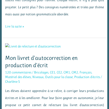
projeter. Le petit plus ? Des consignes numérotées et triées par thème
mais aussi par notion grammaticale abordée.
Jogging
Lire la suite »
d’écriture
–
des
consignes
Mon livret d’autocorrection en
à
production d’écrit
vidéoprojeter
120 commentaires
/
Bricolages
,
CE1
,
CE2
,
CM1
,
CM2
,
Français
,
Matériel des élèves
,
Niveaux
,
Outils pour la classe
,
Production d'écrits
/
Charlène S
Les élèves doivent apprendre à se relire, à corriger leurs productions
écrites et à les améliorer. Pour leur faire gagner en autonomie, je leur
propose ce petit carnet de relecture (ou livret d’autocorrection)