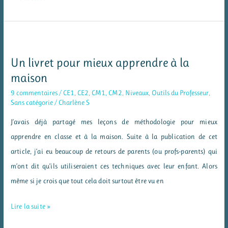
affichages
« natures
des
mots »
Un livret pour mieux apprendre à la
maison
9 commentaires
/
CE1
,
CE2
,
CM1
,
CM2
,
Niveaux
,
Outils du Professeur
,
Sans catégorie
/
Charlène S
J’avais déjà partagé mes leçons de méthodologie pour mieux
apprendre en classe et à la maison. Suite à la publication de cet
article, j’ai eu beaucoup de retours de parents (ou profs-parents) qui
m’ont dit qu’ils utiliseraient ces techniques avec leur enfant. Alors
même si je crois que tout cela doit surtout être vu en
Un
Lire la suite »
livret