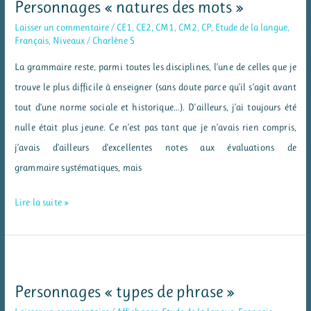
Personnages « natures des mots »
Laisser un commentaire
/
CE1
,
CE2
,
CM1
,
CM2
,
CP
,
Etude de la langue
,
Français
,
Niveaux
/
Charlène S
La grammaire reste, parmi toutes les disciplines, l’une de celles que je
trouve le plus difficile à enseigner (sans doute parce qu’il s’agit avant
tout d’une norme sociale et historique…). D’ailleurs, j’ai toujours été
nulle était plus jeune. Ce n’est pas tant que je n’avais rien compris,
j’avais d’ailleurs d’excellentes notes aux évaluations de
grammaire systématiques, mais
Personnages
Lire la suite »
« natures
des
mots »
Personnages « types de phrase »