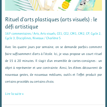
Rituel d’arts plastiques (arts visuels) : le
défi artistique
167 commentaires
/
Arts
,
Arts visuels
,
CE1
,
CE2
,
CM1
,
CM2
,
CP
,
Cycle 2
,
Cycle 3
,
Disciplines
,
Niveaux
/
Charlène S
Avec les quatre jours par semaine, on se demande parfois comment
faire suffisamment d’arts à l’école. Ici, je vous propose un court rituel
de 15 à 20 minutes. Il s’agit d’un ensemble de cartes-consignes : un
objet à représenter et une contrainte. Ainsi, les élèves découvrent de
nouveaux gestes, de nouveaux médiums, outils et l’effet produit par
certains procédés ou certains choix.
Rituel
Lire la suite »
d’arts