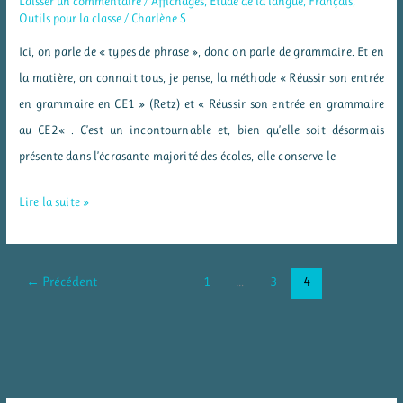
Laisser un commentaire
/
Affichages
,
Etude de la langue
,
Français
,
Outils pour la classe
/
Charlène S
Ici, on parle de « types de phrase », donc on parle de grammaire. Et en
la matière, on connait tous, je pense, la méthode « Réussir son entrée
en grammaire en CE1 » (Retz) et « Réussir son entrée en grammaire
au CE2« . C’est un incontournable et, bien qu’elle soit désormais
présente dans l’écrasante majorité des écoles, elle conserve le
Personnages
Lire la suite »
« types
de
phrase »
←
Précédent
1
…
3
4