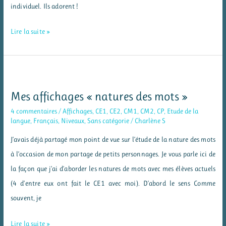
individuel. Ils adorent !
Mon
Lire la suite »
livret
d’autocorrection
en
production
Mes affichages « natures des mots »
d’écrit
4 commentaires
/
Affichages
,
CE1
,
CE2
,
CM1
,
CM2
,
CP
,
Etude de la
langue
,
Français
,
Niveaux
,
Sans catégorie
/
Charlène S
J’avais déjà partagé mon point de vue sur l’étude de la nature des mots
à l’occasion de mon partage de petits personnages. Je vous parle ici de
la façon que j’ai d’aborder les natures de mots avec mes élèves actuels
(4 d’entre eux ont fait le CE1 avec moi). D’abord le sens Comme
souvent, je
Mes
Lire la suite »