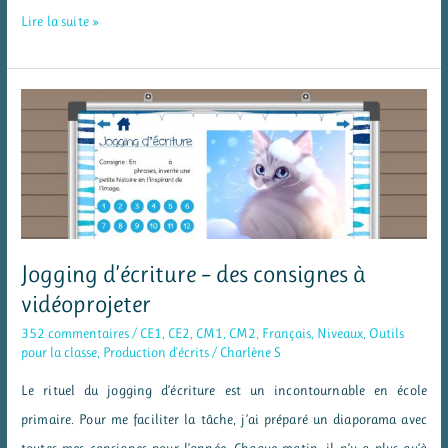
Une
Lire la suite »
poutre
du
temps
:
le
calendrier
horizontal
Jogging d’écriture – des consignes à
vidéoprojeter
352 commentaires
/
CE1
,
CE2
,
CM1
,
CM2
,
Français
,
Niveaux
,
Outils
pour la classe
,
Production d'écrits
/
Charlène S
Le rituel du jogging d’écriture est un incontournable en école
primaire. Pour me faciliter la tâche, j’ai préparé un diaporama avec
toutes mes consignes pour l’année. Chaque matin, il n’y a plus qu’à