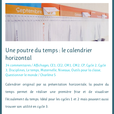
plastiques
(arts
visuels)
:
le
défi
artistique
Une poutre du temps : le calendrier
horizontal
34 commentaires
/
Affichages
,
CE1
,
CE2
,
CM1
,
CM2
,
CP
,
Cycle 2
,
Cycle
3
,
Disciplines
,
Le temps
,
Maternelle
,
Niveaux
,
Outils pour la classe
,
Questionner le monde
/
Charlène S
Calendrier original par sa présentation horizontale, la poutre du
temps permet de réaliser une première frise et de visualiser
l’écoulement du temps. Idéal pour les cycles 1 et 2 mais pouvant aussi
trouver son utilité en cycle 3.