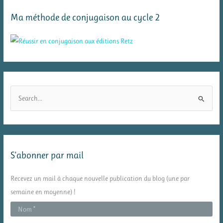
Ma méthode de conjugaison au cycle 2
R
e
c
h
e
S’abonner par mail
r
c
Recevez un mail à chaque nouvelle publication du blog (une par
h
semaine en moyenne) !
e
r