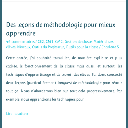
pour
mieux
apprendre
Des leçons de méthodologie pour mieux
à
apprendre
la
46 commentaires
/
CE2
,
CM1
,
CM2
,
Gestion de classe
,
Matériel des
maison
élèves
,
Niveaux
,
Outils du Professeur
,
Outils pour la classe
/
Charlène S
Cette année, j’ai souhaité travailler, de manière explicite et plus
cadrée, le fonctionnement de la classe mais aussi, et surtout, les
techniques d’apprentissage et de travail des élèves. J’ai donc concocté
deux leçons (particulièrement longues) de méthodologie pour réunir
tout ça. Nous n’aborderons bien sur tout cela progressivement. Par
exemple, nous apprendrons les techniques pour
Des
Lire la suite »
leçons