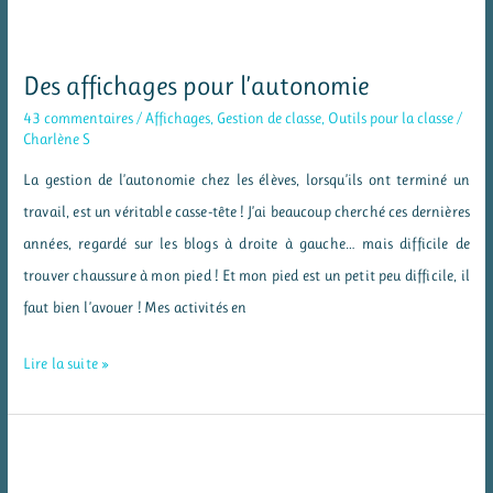
de
méthodologie
pour
Des affichages pour l’autonomie
mieux
43 commentaires
/
Affichages
,
Gestion de classe
,
Outils pour la classe
/
apprendre
Charlène S
La gestion de l’autonomie chez les élèves, lorsqu’ils ont terminé un
travail, est un véritable casse-tête ! J’ai beaucoup cherché ces dernières
années, regardé sur les blogs à droite à gauche… mais difficile de
trouver chaussure à mon pied ! Et mon pied est un petit peu difficile, il
faut bien l’avouer ! Mes activités en
Des
Lire la suite »
affichages
pour
l’autonomie