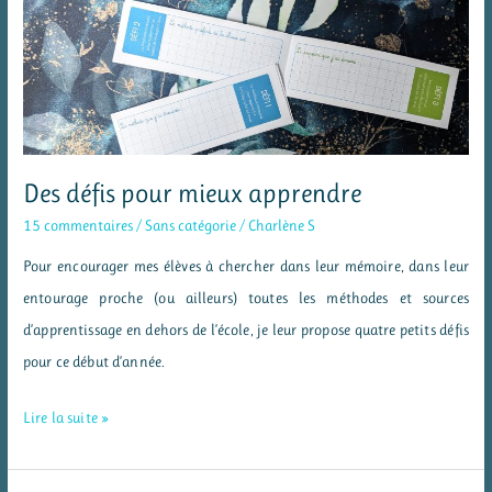
jour
en
CE2/CM1
Des défis pour mieux apprendre
15 commentaires
/
Sans catégorie
/
Charlène S
Pour encourager mes élèves à chercher dans leur mémoire, dans leur
entourage proche (ou ailleurs) toutes les méthodes et sources
d’apprentissage en dehors de l’école, je leur propose quatre petits défis
pour ce début d’année.
Des
Lire la suite »
défis
pour