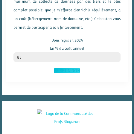
minimum de collecte de données par des tiers et le plus
complet possible, que je m'efforce d'enrichir régulièrement, a
un coût (hébergement, nom de domaine, etc.). Ce bouton vous
permet de participer à son financement.
Dons reçus en 2024
En % du coût annuel
% du coût annuel
86
FAIRE UN DON