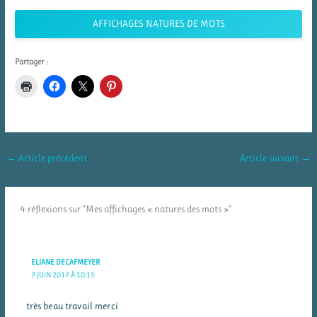
AFFICHAGES NATURES DE MOTS
Partager :
←
Article précédent
Article suivant
→
4 réflexions sur “Mes affichages « natures des mots »”
ELIANE DECAFMEYER
7 JUIN 2017 À 10:15
très beau travail merci