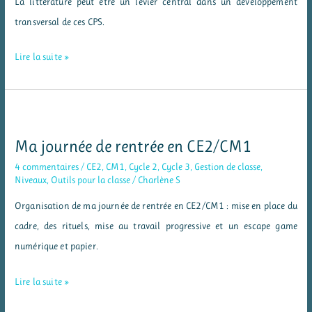
La littérature peut être un levier central dans un développement
transversal de ces CPS.
La
Lire la suite »
littérature
au
service
des
Ma journée de rentrée en CE2/CM1
compétences
4 commentaires
/
CE2
,
CM1
,
Cycle 2
,
Cycle 3
,
Gestion de classe
,
psychosociales
Niveaux
,
Outils pour la classe
/
Charlène S
Organisation de ma journée de rentrée en CE2/CM1 : mise en place du
cadre, des rituels, mise au travail progressive et un escape game
numérique et papier.
Ma
Lire la suite »
journée