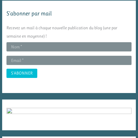
e
S’abonner par mail
r
c
Recevez un mail à chaque nouvelle publication du blog (une par
h
semaine en moyenne) !
e
r
: