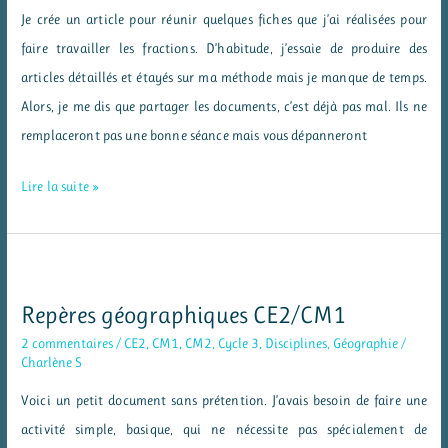
Je crée un article pour réunir quelques fiches que j’ai réalisées pour
CE2
faire travailler les fractions. D’habitude, j’essaie de produire des
articles détaillés et étayés sur ma méthode mais je manque de temps.
Alors, je me dis que partager les documents, c’est déjà pas mal. Ils ne
remplaceront pas une bonne séance mais vous dépanneront
Des
Lire la suite »
fiches
d’exercices
sur
les
Repères géographiques CE2/CM1
fractions
2 commentaires
/
CE2
,
CM1
,
CM2
,
Cycle 3
,
Disciplines
,
Géographie
/
CM
Charlène S
Voici un petit document sans prétention. J’avais besoin de faire une
activité simple, basique, qui ne nécessite pas spécialement de