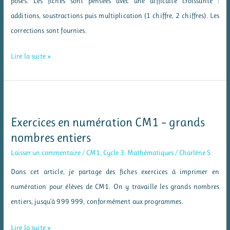
posés. Les fiches sont pensées avec une difficulté croissante :
additions, soustractions puis multiplication (1 chiffre, 2 chiffres). Les
corrections sont fournies.
Exercices
Lire la suite »
en
calcul
posé
–
Exercices en numération CM1 – grands
CE2
nombres entiers
–
Laisser un commentaire
/
CM1
,
Cycle 3
,
Mathématiques
/
Charlène S
additions,
Dans cet article, je partage des fiches exercices à imprimer en
soustractions
numération pour élèves de CM1. On y travaille les grands nombres
et
entiers, jusqu’à 999 999, conformément aux programmes.
multiplications
Exercices
Lire la suite »