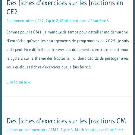
Des fiches d’exercices sur les fractions en
grands
CE2
nombres
4 commentaires
/
CE2
,
Cycle 2
,
Mathématiques
/
Charlène S
entiers
Comme pour le CM1, je manque de temps pour détailler ma démarche.
N’empêche qu’avec les changements de programmes de 2025, je sais
qu’il peut être difficile de trouver des documents d’entrainement pour
le cycle 2 sur le thème des fractions. J’ai donc décidé de partager avec
vous quelques fiches d’exercices que je fais faire à
Des
Lire la suite »
fiches
d’exercices
sur
les
Des fiches d’exercices sur les fractions CM
fractions
Laisser un commentaire
/
CM1
,
Cycle 3
,
Mathématiques
/
Charlène S
en