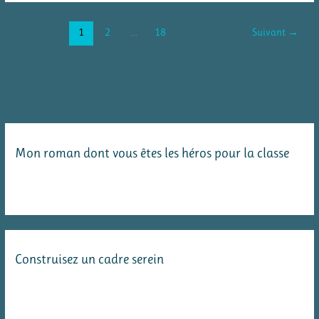
de
rentrée
1
2
…
18
Suivant
→
en
CE2/CM1
Mon roman dont vous êtes les héros pour la classe
Construisez un cadre serein