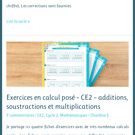
chiffre). Les corrections sont fournies.
Exercices
Lire la suite »
en
calcul
posé
–
CM1
–
additions,
soustractions,
Exercices en calcul posé – CE2 – additions,
multiplications
soustractions et multiplications
et
7 commentaires
/
CE2
,
Cycle 2
,
Mathématiques
/
Charlène S
divisions
Je partage ici quatre fiches d’exercices avec de très nombreux calculs