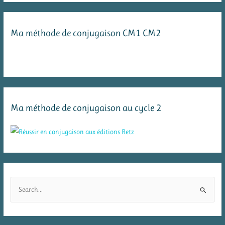
Ma méthode de conjugaison CM1 CM2
Ma méthode de conjugaison au cycle 2
R
e
c
h