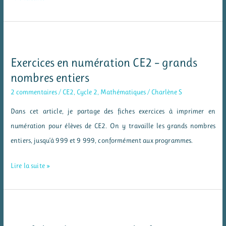
en
numération
CM1
–
Exercices en numération CE2 – grands
grands
nombres entiers
nombres
2 commentaires
/
CE2
,
Cycle 2
,
Mathématiques
/
Charlène S
entiers
Dans cet article, je partage des fiches exercices à imprimer en
numération pour élèves de CE2. On y travaille les grands nombres
entiers, jusqu’à 999 et 9 999, conformément aux programmes.
Exercices
Lire la suite »
en
numération
CE2
–