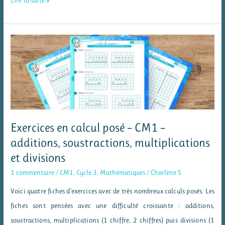
Lire la suite »
à
lire
les
émotions
grâce
aux
illustrations
d’albums
Exercices en calcul posé – CM1 –
additions, soustractions, multiplications
et divisions
1 commentaire
/
CM1
,
Cycle 3
,
Mathématiques
/
Charlène S
Voici quatre fiches d’exercices avec de très nombreux calculs posés. Les
fiches sont pensées avec une difficulté croissante : additions,
soustractions, multiplications (1 chiffre, 2 chiffres) puis divisions (1