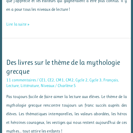
que j’apprécie et les éditeurs qui gagneraient à être plus connus. Il y
la
en a pour tous les niveaux de lecture !
mythologie
grecque
Les
Lire la suite »
livres
de
ma
bibliothèque
Des livres sur le thème de la mythologie
de
grecque
classe
11 commentaires
/
CE1
,
CE2
,
CM1
,
CM2
,
Cycle 2
,
Cycle 3
,
Français
,
Lecture
,
Littérature
,
Niveaux
/
Charlène S
Pas toujours facile de faire aimer la lecture aux élèves. Le thème de la
mythologie grecque rencontre toujours un franc succès auprès des
élèves. Les thématiques intemporelles, les valeurs abordées, les héros
et héroïnes courageux, les vestiges qui nous restent aujourd’hui de ces
mythes… tout attire les enfants !