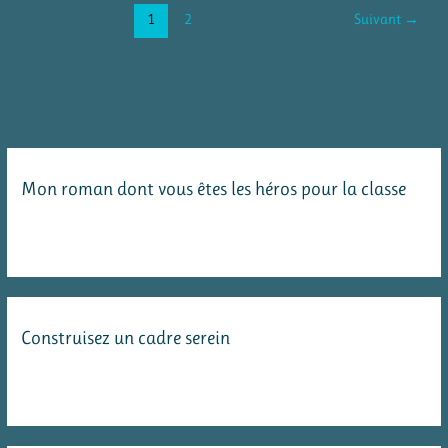
la
1
2
Suivant
→
mythologie
en
100
questions
:
Mon roman dont vous êtes les héros pour la classe
un
diaporama
Construisez un cadre serein