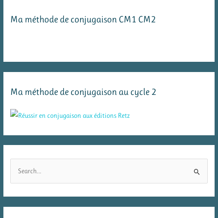
Ma méthode de conjugaison CM1 CM2
Ma méthode de conjugaison au cycle 2
R
e
c
h
e