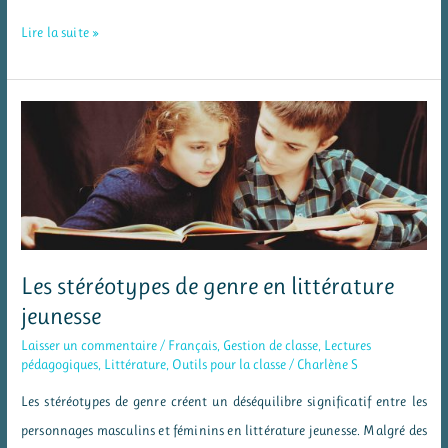
Apprendre
Lire la suite »
à
lire
les
émotions
grâce
aux
illustrations
d’albums
Les stéréotypes de genre en littérature
jeunesse
Laisser un commentaire
/
Français
,
Gestion de classe
,
Lectures
pédagogiques
,
Littérature
,
Outils pour la classe
/
Charlène S
Les stéréotypes de genre créent un déséquilibre significatif entre les
personnages masculins et féminins en littérature jeunesse. Malgré des