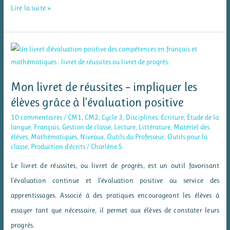
La
Lire la suite »
littérature
au
service
des
compétences
Mon livret de réussites – impliquer les
psychosociales
élèves grâce à l’évaluation positive
10 commentaires
/
CM1
,
CM2
,
Cycle 3
,
Disciplines
,
Ecriture
,
Etude de la
langue
,
Français
,
Gestion de classe
,
Lecture
,
Littérature
,
Matériel des
élèves
,
Mathématiques
,
Niveaux
,
Outils du Professeur
,
Outils pour la
classe
,
Production d'écrits
/
Charlène S
Le livret de réussites, ou livret de progrès, est un outil favorisant
l’évaluation continue et l’évaluation positive au service des
apprentissages. Associé à des pratiques encourageant les élèves à
essayer tant que nécessaire, il permet aux élèves de constater leurs
progrès.