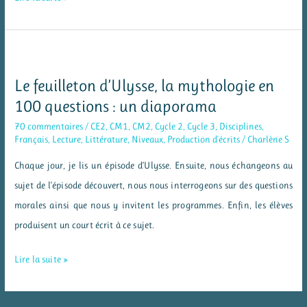
jeux
pour
parler
des
Le feuilleton d’Ulysse, la mythologie en
émotions
100 questions : un diaporama
et
70 commentaires
/
CE2
,
CM1
,
CM2
,
Cycle 2
,
Cycle 3
,
Disciplines
,
développer
Français
,
Lecture
,
Littérature
,
Niveaux
,
Production d'écrits
/
Charlène S
l’estime
Chaque jour, je lis un épisode d’Ulysse. Ensuite, nous échangeons au
de
sujet de l’épisode découvert, nous nous interrogeons sur des questions
soi
morales ainsi que nous y invitent les programmes. Enfin, les élèves
produisent un court écrit à ce sujet.
Le
Lire la suite »
feuilleton
d’Ulysse,