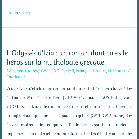
Mon
Lire la suite »
livret
de
réussites
–
L’Odyssée d’Izia : un roman dont tu es le
impliquer
héros sur la mythologie grecque
les
18 commentaires
/
CM1
,
CM2
,
Cycle 3
,
Français
,
Lecture
,
Littérature
/
élèves
Charlène S
grâce
Vous rêviez d’étudier un roman dont tu es le héros en classe ? Les
à
éditions « Mon école » l’ont fait ! Après Saga et SOS Futur, voici
l’évaluation
« L’Odyssée d’Izia », le roman que j’ai écrit et illustré, sur le thème de
positive
la mythologie grecque, pensé pour le cycle 3 (CM1, CM2 ou 6e). Les
élèves résolvent des énigmes à l’aide des supports à projeter, à
imprimer et du matériel de manipulation. Ils débattent pour faire les