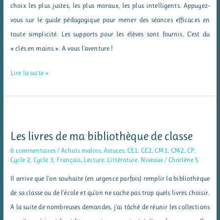
choix les plus justes, les plus moraux, les plus intelligents. Appuyez-
vous sur le guide pédagogique pour mener des séances efficaces en
toute simplicité. Les supports pour les élèves sont fournis. C’est du
« clés en mains ». A vous l’aventure !
L’Odyssée
Lire la suite »
d’Izia
:
un
roman
Les livres de ma bibliothèque de classe
dont
6 commentaires
/
Achats malins
,
Astuces
,
CE1
,
CE2
,
CM1
,
CM2
,
CP
,
tu
Cycle 2
,
Cycle 3
,
Français
,
Lecture
,
Littérature
,
Niveaux
/
Charlène S
es
Il arrive que l’on souhaite (en urgence parfois) remplir la bibliothèque
le
de sa classe ou de l’école et qu’on ne sache pas trop quels livres choisir.
héros
A la suite de nombreuses demandes, j’ai tâché de réunir les collections
sur