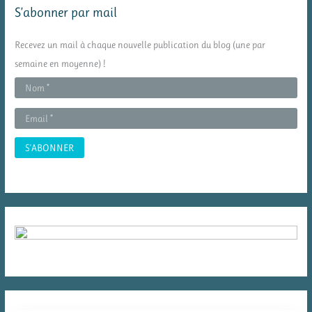
S’abonner par mail
r
c
Recevez un mail à chaque nouvelle publication du blog (une par
h
semaine en moyenne) !
e
r
: