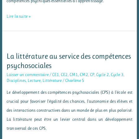
compétences psychiques essentielles à l’apprentissage.
La
Lire la suite »
littérature
pour
(s’)autoriser
à
La littérature au service des compétences
penser
psychosociales
Laisser un commentaire
/
CE1
,
CE2
,
CM1
,
CM2
,
CP
,
Cycle 2
,
Cycle 3
,
Disciplines
,
Lecture
,
Littérature
/
Charlène S
Le développement des compétences psychosociales (CPS) à l’école est
crucial pour favoriser l’égalité des chances, l’autonomie des élèves et
des interactions constructives dans un monde de plus en plus polarisé.
La littérature peut être un levier central dans un développement
transversal de ces CPS.