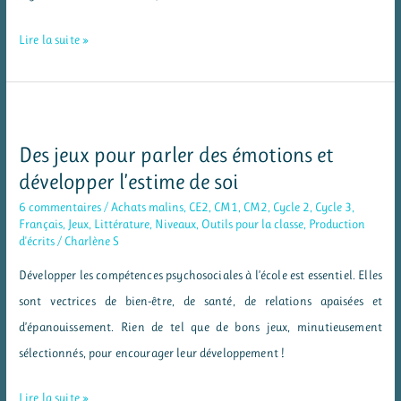
Des
Lire la suite »
livres
sur
le
thème
Des jeux pour parler des émotions et
de
développer l’estime de soi
la
6 commentaires
/
Achats malins
,
CE2
,
CM1
,
CM2
,
Cycle 2
,
Cycle 3
,
mythologie
Français
,
Jeux
,
Littérature
,
Niveaux
,
Outils pour la classe
,
Production
d'écrits
/
Charlène S
grecque
Développer les compétences psychosociales à l’école est essentiel. Elles
sont vectrices de bien-être, de santé, de relations apaisées et
d’épanouissement. Rien de tel que de bons jeux, minutieusement
sélectionnés, pour encourager leur développement !
Des
Lire la suite »