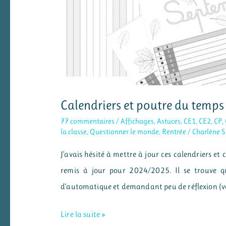
Calendriers et poutre du temp
77 commentaires
/
Affichages
,
Astuces
,
CE1
,
CE2
,
CP
,
la classe
,
Questionner le monde
,
Rentrée
/
Charlène S
J’avais hésité à mettre à jour ces calendriers et c
remis à jour pour 2024/2025. Il se trouve qu
d’automatique et demandant peu de réflexion (vous
Calendriers
Lire la suite »