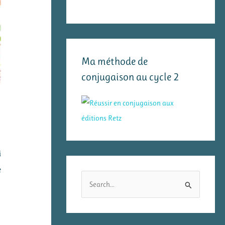
Ma méthode de
conjugaison au cycle 2
i
e
R
e
c
h