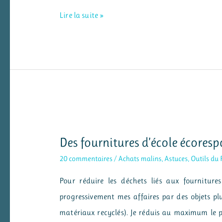
Des
Lire la suite »
étiquettes
pour
porte-
manteaux
sur
le
thème
Des fournitures d’école écores
de
la
20 commentaires
/
Achats malins
,
Astuces
,
Outils du 
mythologie
Pour réduire les déchets liés aux fournitur
grecque
progressivement mes affaires par des objets pl
matériaux recyclés). Je réduis au maximum le pla