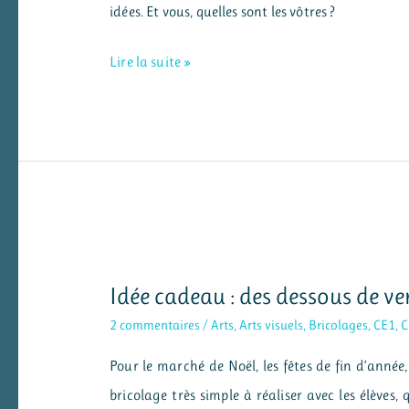
idées. Et vous, quelles sont les vôtres ?
Des
Lire la suite »
fournitures
d’école
écoresponsables
Idée cadeau : des dessous de ve
2 commentaires
/
Arts
,
Arts visuels
,
Bricolages
,
CE1
,
C
Pour le marché de Noël, les fêtes de fin d’année,
bricolage très simple à réaliser avec les élèves