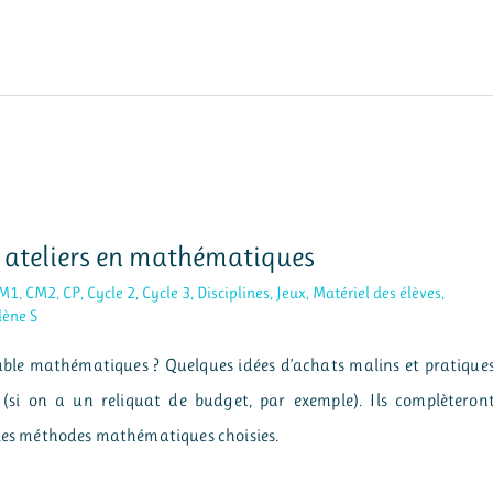
es ateliers en mathématiques
M1
,
CM2
,
CP
,
Cycle 2
,
Cycle 3
,
Disciplines
,
Jeux
,
Matériel des élèves
,
lène S
le mathématiques ? Quelques idées d’achats malins et pratique
si on a un reliquat de budget, par exemple). Ils complèteron
t les méthodes mathématiques choisies.