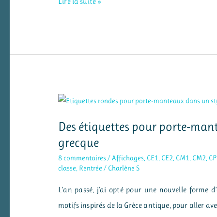
Des
Lire la suite »
jeux
et
du
matériel
pour
les
ateliers
Des étiquettes pour porte-man
en
grecque
mathématiques
8 commentaires
/
Affichages
,
CE1
,
CE2
,
CM1
,
CM2
,
CP
classe
,
Rentrée
/
Charlène S
L’an passé, j’ai opté pour une nouvelle forme d
motifs inspirés de la Grèce antique, pour aller a