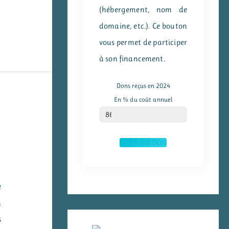
(hébergement, nom de
domaine, etc.). Ce bouton
vous permet de participer
à son financement.
Dons reçus en 2024
En % du coût annuel
% du coût annuel
86
FAIRE UN DON
e
n
s