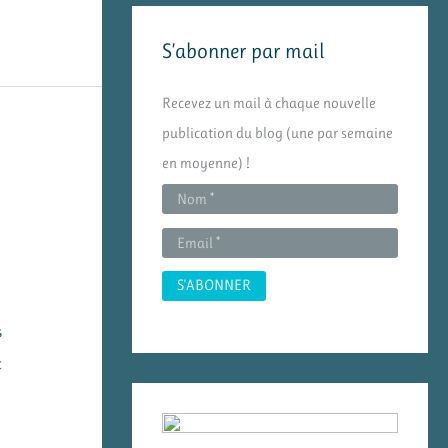
e
S’abonner par mail
r
c
Recevez un mail à chaque nouvelle
h
publication du blog (une par semaine
e
en moyenne) !
r
:
s
t