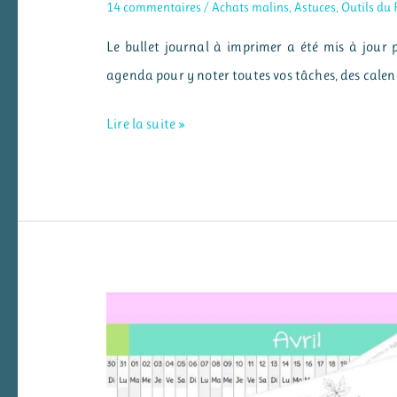
14 commentaires
/
Achats malins
,
Astuces
,
Outils du 
Le bullet journal à imprimer a été mis à jour 
agenda pour y noter toutes vos tâches, des calend
Mon
Lire la suite »
bullet
journal
ou
agenda
à
imprimer
2024/2025