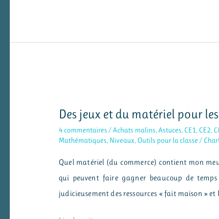
et
poutre
du
temps
2024/2025
Des jeux et du matériel pour l
4 commentaires
/
Achats malins
,
Astuces
,
CE1
,
CE2
,
C
Mathématiques
,
Niveaux
,
Outils pour la classe
/
Char
Quel matériel (du commerce) contient mon meub
qui peuvent faire gagner beaucoup de temps (
judicieusement des ressources « fait maison » e