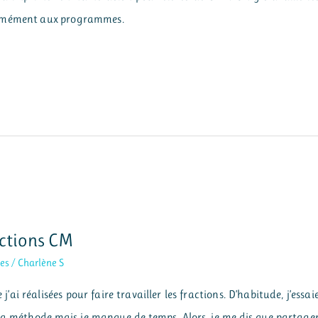
ormément aux programmes.
ractions CM
es
/
Charlène S
j’ai réalisées pour faire travailler les fractions. D’habitude, j’essai
 ma méthode mais je manque de temps. Alors, je me dis que partage