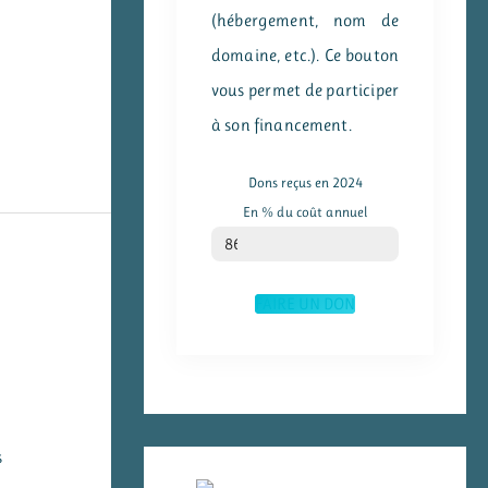
(hébergement, nom de
domaine, etc.). Ce bouton
vous permet de participer
à son financement.
Dons reçus en 2024
En % du coût annuel
% du coût annuel
86
FAIRE UN DON
s