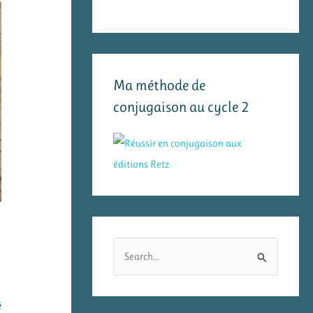
Ma méthode de
conjugaison au cycle 2
R
e
c
é
h