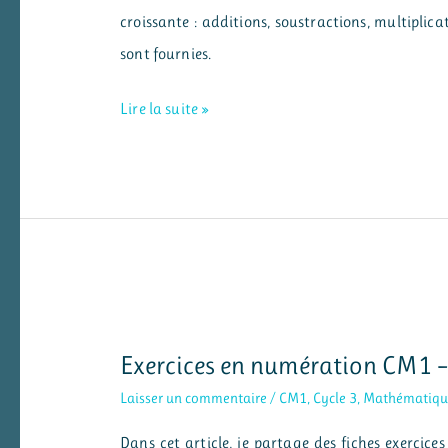
croissante : additions, soustractions, multiplicati
sont fournies.
Exercices
Lire la suite »
en
calcul
posé
–
CM1
–
additions,
Exercices en numération CM1 –
soustractions,
multiplications
Laisser un commentaire
/
CM1
,
Cycle 3
,
Mathématiqu
et
Dans cet article, je partage des fiches exercic