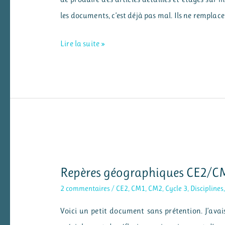
les documents, c’est déjà pas mal. Ils ne rempl
Des
Lire la suite »
fiches
d’exercices
sur
les
fractions
CM
Repères géographiques CE2/C
2 commentaires
/
CE2
,
CM1
,
CM2
,
Cycle 3
,
Disciplines
Voici un petit document sans prétention. J’avais