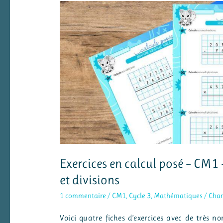
aux
illustrations
d’albums
Exercices en calcul posé – CM1 
et divisions
1 commentaire
/
CM1
,
Cycle 3
,
Mathématiques
/
Char
Voici quatre fiches d’exercices avec de très no