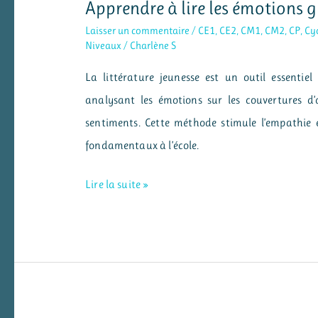
Apprendre à lire les émotions g
Laisser un commentaire
/
CE1
,
CE2
,
CM1
,
CM2
,
CP
,
Cyc
Niveaux
/
Charlène S
La littérature jeunesse est un outil essentie
analysant les émotions sur les couvertures d’
sentiments. Cette méthode stimule l’empathie et
fondamentaux à l’école.
Apprendre
Lire la suite »
à
lire
les
émotions
grâce