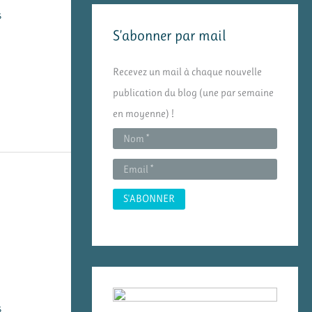
s
e
S’abonner par mail
r
c
Recevez un mail à chaque nouvelle
h
publication du blog (une par semaine
e
en moyenne) !
r
:
s