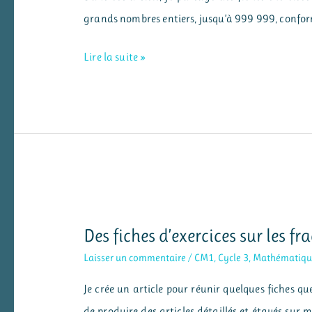
divisions
grands nombres entiers, jusqu’à 999 999, conf
Exercices
Lire la suite »
en
numération
CM1
–
grands
nombres
entiers
Des fiches d’exercices sur les f
Laisser un commentaire
/
CM1
,
Cycle 3
,
Mathématiqu
Je crée un article pour réunir quelques fiches que 
de produire des articles détaillés et étayés sur