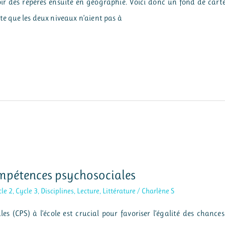
ir des repères ensuite en géographie. Voici donc un fond de cart
rte que les deux niveaux n’aient pas à
compétences psychosociales
le 2
,
Cycle 3
,
Disciplines
,
Lecture
,
Littérature
/
Charlène S
 (CPS) à l’école est crucial pour favoriser l’égalité des chances