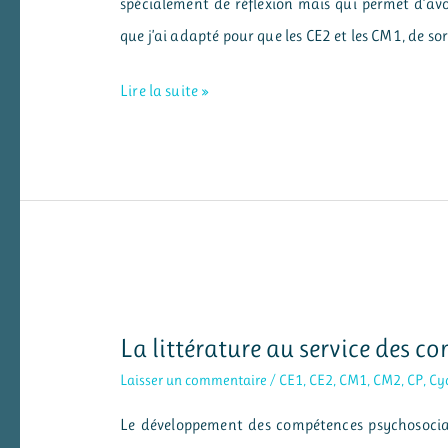
spécialement de réflexion mais qui permet d’avo
que j’ai adapté pour que les CE2 et les CM1, de so
Repères
Lire la suite »
géographiques
CE2/CM1
La littérature au service des 
Laisser un commentaire
/
CE1
,
CE2
,
CM1
,
CM2
,
CP
,
Cyc
Le développement des compétences psychosociales