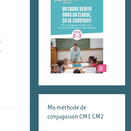
n
s
s
Ma méthode de
conjugaison CM1 CM2