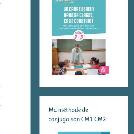
e
à
s
,
-
Ma méthode de
conjugaison CM1 CM2
n