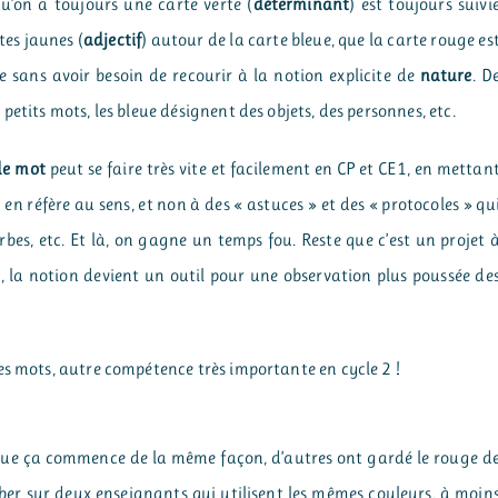
qu’on a toujours une carte verte (
déterminant
) est toujours suivi
rtes jaunes (
adjectif
) autour de la carte bleue, que la carte rouge es
e sans avoir besoin de recourir à la notion explicite de
nature
. D
etits mots, les bleue désignent des objets, des personnes, etc.
de mot
peut se faire très vite et facilement en CP et CE1, en mettan
en réfère au sens, et non à des « astuces » et des « protocoles » qu
rbes, etc. Et là, on gagne un temps fou. Reste que c’est un projet 
, la notion devient un outil pour une observation plus poussée de
es mots, autre compétence très importante en cycle 2 !
e que ça commence de la même façon, d’autres ont gardé le rouge d
ber sur deux enseignants qui utilisent les mêmes couleurs, à moin