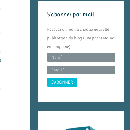
e
s
S’abonner par mail
r
c
Recevez un mail à chaque nouvelle
e
h
publication du blog (une par semaine
e
t
en moyenne) !
r
t
e
:
t
t
e