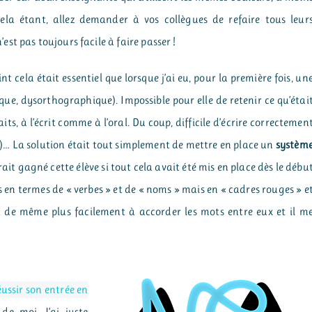
 Cela étant, allez demander à vos collègues de refaire tous leur
t pas toujours facile à faire passer !
t cela était essentiel que lorsque j’ai eu, pour la première fois, un
que, dysorthographique). Impossible pour elle de retenir ce qu’étai
s, à l’écrit comme à l’oral. Du coup, difficile d’écrire correctemen
t)… La solution était tout simplement de mettre en place un
systèm
ait gagné cette élève si tout cela avait été mis en place dès le débu
us en termes de « verbes » et de « noms » mais en « cadres rouges » e
out de même plus facilement à accorder les mots entre eux et il m
ussir son entrée en