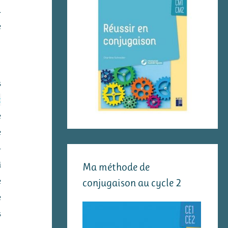
.
e
s
t
e
e
-
i
Ma méthode de
conjugaison au cycle 2
e
e
s