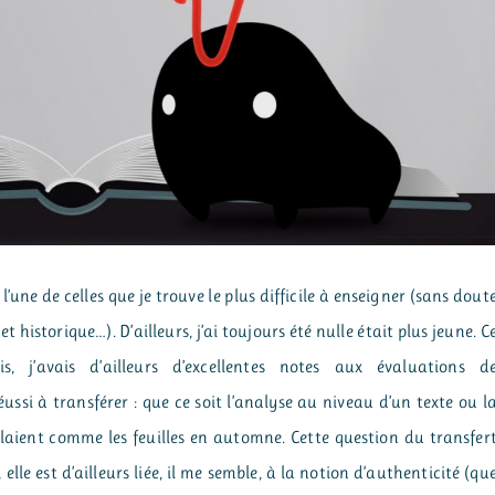
 l’une de celles que je trouve le plus difficile à enseigner (sans dout
t historique…). D’ailleurs, j’ai toujours été nulle était plus jeune. C
, j’avais d’ailleurs d’excellentes notes aux évaluations d
ussi à transférer : que ce soit l’analyse au niveau d’un texte ou l
volaient comme les feuilles en automne. Cette question du transfer
lle est d’ailleurs liée, il me semble, à la notion d’authenticité (qu