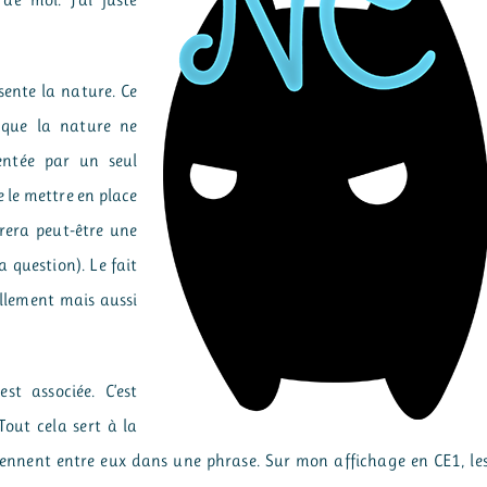
de moi. J’ai juste
sente la nature. Ce
t que la nature ne
entée par un seul
e le mettre en place
rera peut-être une
a question). Le fait
ellement mais aussi
t associée. C’est
Tout cela sert à la
tiennent entre eux dans une phrase. Sur mon affichage en CE1, le