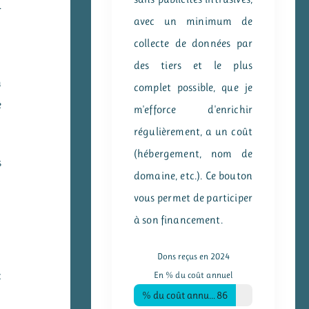
.
avec un minimum de
collecte de données par
des tiers et le plus
n
complet possible, que je
e
m'efforce d'enrichir
régulièrement, a un coût
(hébergement, nom de
s
domaine, etc.). Ce bouton
vous permet de participer
à son financement.
Dons reçus en 2024
En % du coût annuel
c
% du coût annuel
86