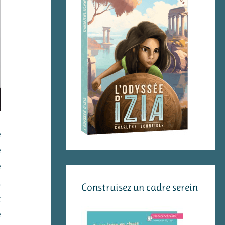
e
e
e
a
Construisez un cadre serein
t
e