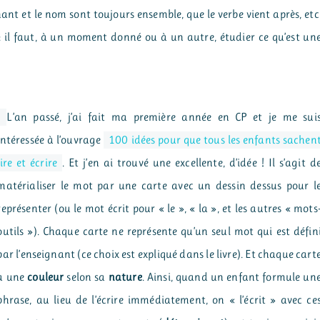
ant et le nom sont toujours ensemble, que le verbe vient après, etc
 : il faut, à un moment donné ou à un autre, étudier ce qu’est un
L’an passé, j’ai fait ma première année en CP et je me sui
intéressée à l’ouvrage
100 idées pour que tous les enfants sachen
lire et écrire
. Et j’en ai trouvé une excellente, d’idée ! Il s’agit d
matérialiser le mot par une carte avec un dessin dessus pour l
représenter (ou le mot écrit pour « le », « la », et les autres « mots
outils »). Chaque carte ne représente qu’un seul mot qui est défin
par l’enseignant (ce choix est expliqué dans le livre). Et chaque cart
a une
couleur
selon sa
nature
. Ainsi, quand un enfant formule un
phrase, au lieu de l’écrire immédiatement, on « l’écrit » avec ce