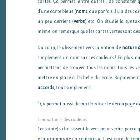
cartes. Ça permet, entre autres*, de constater 
d’une carte bleue (
nom
), que parfois il y a des ca
un peu derrière (
verbe
) etc. On étudie la syntax
même, on remarque que les cartes vertes sont des p
Du coup, le glissement vers la notion de
nature 
simplement un nom sur ces couleurs ! En plus, on 
permettent de trouver tous les noms, tous les ve
mettre en place à l’échelle du école. Rapidement
accords
, tout simplement.
* Ça permet aussi de matérialiser le découpage d
L’importance des couleurs
Certain(e)s choisissent le vert pour verbe, parc
« la grammaire en couleurs ». Il est rare de tom