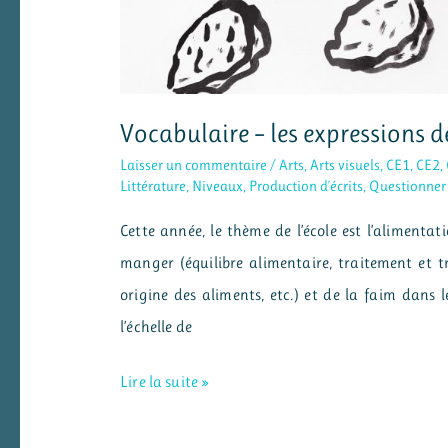
Vocabulaire – les expressions 
Laisser un commentaire
/
Arts
,
Arts visuels
,
CE1
,
CE2
,
Littérature
,
Niveaux
,
Production d'écrits
,
Questionner
Cette année, le thème de l’école est l’alimentat
manger (équilibre alimentaire, traitement et 
origine des aliments, etc.) et de la faim dans 
l’échelle de
Vocabulaire
Lire la suite »
–
les