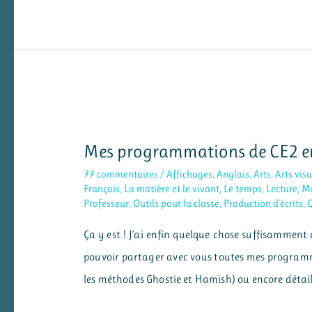
:
le
rallye-
lecture
documentaire
gratuit
Mes programmations de CE2 
et
international
77 commentaires
/
Affichages
,
Anglais
,
Arts
,
Arts visu
Français
,
La matière et le vivant
,
Le temps
,
Lecture
,
M
Professeur
,
Outils pour la classe
,
Production d'écrits
,
Q
Ça y est ! J’ai enfin quelque chose suffisamment 
pouvoir partager avec vous toutes mes programmat
les méthodes Ghostie et Hamish) ou encore détaille