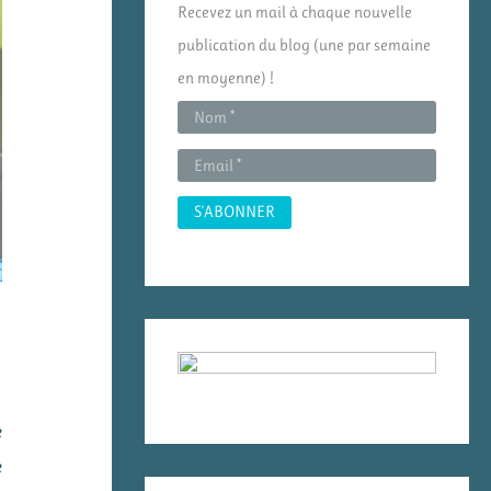
Recevez un mail à chaque nouvelle
h
publication du blog (une par semaine
e
en moyenne) !
r
:
e
e