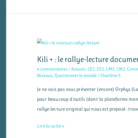
expressions
des
menus
de
restaurant
Kili + : le rallye-lecture docum
4 commentaires
/
Astuces
,
CE1
,
CE2
,
CM1
,
CM2
,
Commu
Niveaux
,
Questionner le monde
/
Charlène S
Je ne vais pas vous présenter (encore) Orphys (La
pour beaucoup d’outils (dont la plateforme moneco
rallye-lecture original qui nous est proposé : trav
Kili
Lire la suite »
+