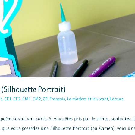
 (Silhouette Portrait)
es
,
CE1
,
CE2
,
CM1
,
CM2
,
CP
,
Français
,
La matière et le vivant
,
Lecture
,
n poème dans une carte. Si vous êtes pris par le temps, souhaitez l
t que vous possédez une Silhouette Portrait (ou Caméo), voici un