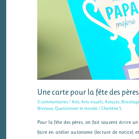
culture
et
améliorer
sa
mémoire
Une carte pour la fête des pères
5 commentaires
/
Arts
,
Arts visuels
,
Astuces
,
Bricolag
Niveaux
,
Questionner le monde
/
Charlène S
Pour la fête des pères, on fait souvent écrire u
faire en atelier autonome (lecture de notice) e