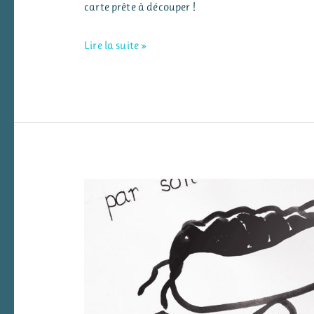
carte prête à découper !
Une
Lire la suite »
carte
pour
la
fête
des
pères
(Silhouette
Portrait)