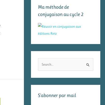
Ma méthode de
conjugaison au cycle 2
e
t
R
e
c
h
e
S’abonner par mail
r
c