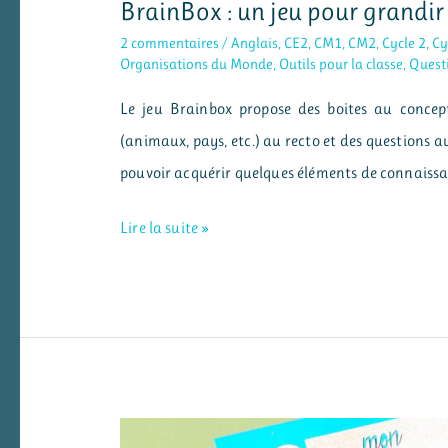
BrainBox : un jeu pour grandir
2 commentaires
/
Anglais
,
CE2
,
CM1
,
CM2
,
Cycle 2
,
Cy
Organisations du Monde
,
Outils pour la classe
,
Quest
Le jeu Brainbox propose des boites au concep
(animaux, pays, etc.) au recto et des questions au
pouvoir acquérir quelques éléments de connaissan
BrainBox
Lire la suite »
:
un
jeu
pour
grandir
sa