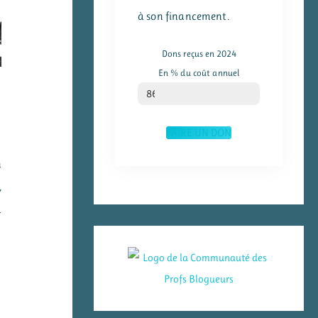
à son financement.
Dons reçus en 2024
En % du coût annuel
% du coût annuel
86
FAIRE UN DON
n
,
à