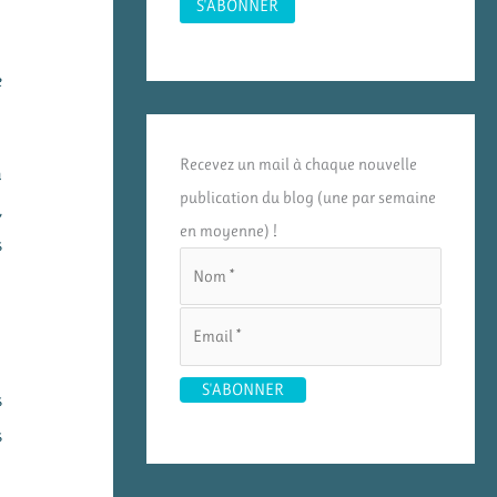
e
Recevez un mail à chaque nouvelle
n
publication du blog (une par semaine
,
en moyenne) !
s
s
s