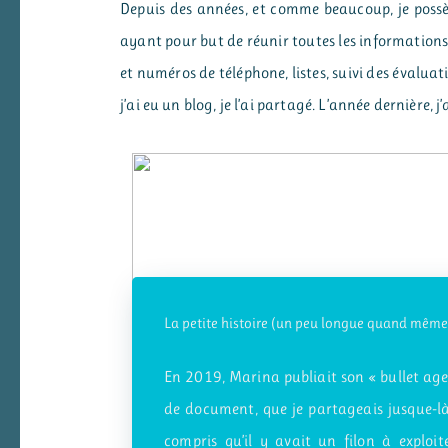
Depuis des années, et comme beaucoup, je possèd
ayant pour but de réunir toutes les informations
et numéros de téléphone, listes, suivi des évaluat
j’ai eu un blog, je l’ai partagé. L’année dernière, 
La petite histoire
(un peu longue quand même
En 2019, Marina publiait son « bullet age
de document, que je partageais jusque-là 
compris qu’il y avait un filon à exploit