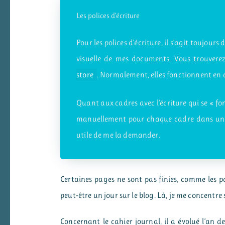
Les polices d’écriture
Pour les polices d’écriture, il s’agit toujours
visuelle de mes documents. Vous trouverez
store
. Normalement, elles fonctionnent en d
Quant aux cadres avec l’écriture qui se « fon
manuellement pour chaque cadre dans un log
utile de me la demander.
Certaines pages ne sont pas finies, comme les pag
peut-être un jour sur le blog. Là, je me concentre
Concernant le cahier journal, il a évolué l’an de