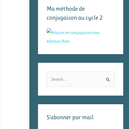
Ma méthode de
conjugaison au cycle 2
R
e
c
h
e
S’abonner par mail
r
c