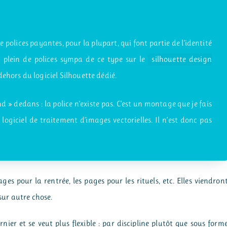
 de polices payantes, pour la plupart, qui font partie de l’identité
 plein de polices sympa de ce type sur le
silhouette design
ehors du logiciel Silhouette dédié.
d » dedans : la police n’existe pas. C’est un montage que je fais
iciel de traitement d’images vectorielles. Il n’est donc pas
es pour la rentrée, les pages pour les rituels, etc. Elles viendron
 sur autre chose.
rnier et se veut plus flexible : par discipline plutôt que sous form