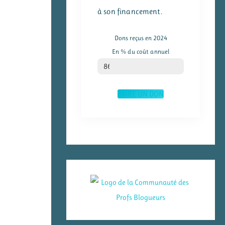
à son financement.
Dons reçus en 2024
En % du coût annuel
% du coût annuel
86
FAIRE UN DON