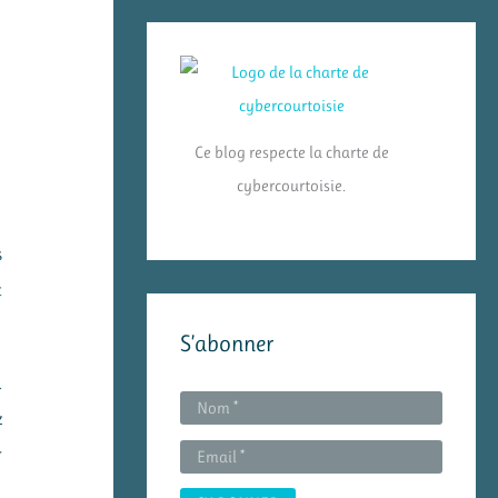
Ce blog respecte la charte de
cybercourtoisie.
s
t
S’abonner
a
z
r