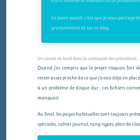
étant donnée la multiplicité de propositi
Le point positif, c’est que je vous partage
gratuitement et sur ce blog.
Un carnet de bord dans la continuité des précédents
Quand j’ai compris que le projet risquais fort de
rester assez proche de ce que j’avais déjà en place.
à un problème de disque dur : ces fichiers corro
manquait.
Au final, les pages habituelles sont toujours prés
spéciales, cahier journal, rang-types, plan de cla