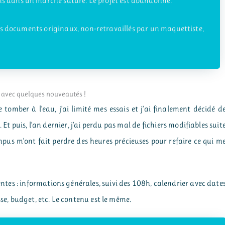
ons dans un marché saturé. Le projet est abandonné.
 les documents originaux, non-retravaillés par un maquettiste,
… avec quelques nouveautés !
 tomber à l’eau, j’ai limité mes essais et j’ai finalement décidé d
 Et puis, l’an dernier, j’ai perdu pas mal de fichiers modifiables suit
mpus m’ont fait perdre des heures précieuses pour refaire ce qui m
entes : informations générales, suivi des 108h, calendrier avec date
sse, budget, etc. Le contenu est le même.