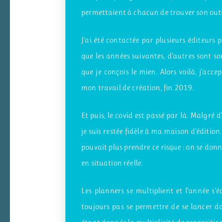
permettaient à chacun de trouver son outil
J’ai été contactée par plusieurs éditeurs 
que les années suivantes, d’autres sont sort
que je conçois le mien. Alors voilà, j’acc
mon travail de création, fin 2019.
Et puis, le covid est passé par là. Malgré 
je suis restée fidèle à ma maison d’édition
pouvait plus prendre ce risque : on se donne
en situation réelle.
Les planners se multiplient et l’année s’
toujours pas se permettre de se lancer d