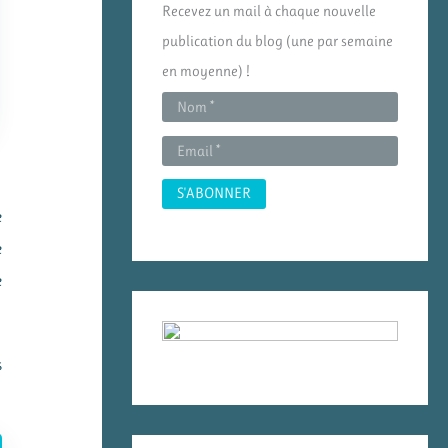
Recevez un mail à chaque nouvelle
h
publication du blog (une par semaine
e
en moyenne) !
r
:
e
e
e
s