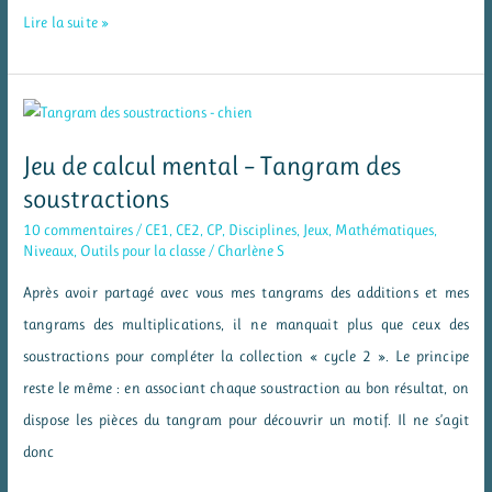
Mes
Lire la suite »
mandalas
des
tables
de
Jeu de calcul mental – Tangram des
multiplication
soustractions
par
10 commentaires
/
CE1
,
CE2
,
CP
,
Disciplines
,
Jeux
,
Mathématiques
,
2,
Niveaux
,
Outils pour la classe
/
Charlène S
4
Après avoir partagé avec vous mes tangrams des additions et mes
et
tangrams des multiplications, il ne manquait plus que ceux des
8
soustractions pour compléter la collection « cycle 2 ». Le principe
reste le même : en associant chaque soustraction au bon résultat, on
dispose les pièces du tangram pour découvrir un motif. Il ne s’agit
donc