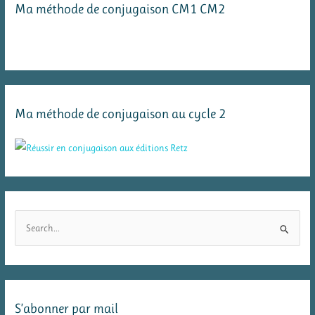
Ma méthode de conjugaison CM1 CM2
Ma méthode de conjugaison au cycle 2
R
e
c
h
e
S’abonner par mail
r