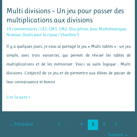
des
Multi divisions – Un jeu pour passer des
problèmes
multiplications aux divisions
19 commentaires
/
CE2
,
CM1
,
CM2
,
Disciplines
,
Jeux
,
Mathématiques
,
Niveaux
,
Outils pour la classe
/
Charlène S
Il y a quelques jours, je vous ai partagé le jeu « Multi tables » : un jeu
simple, avec trois variantes, qui permet de réviser les tables de
multiplications et de les mémoriser. Voici sa suite logique : Multi
divisions. L’objectif de ce jeu et de permettre aux élèves de passer de
leur connaissance et bonne
Multi
Lire la suite »
divisions
–
Un
←
Précédent
1
…
4
5
6
7
jeu
Suivant
→