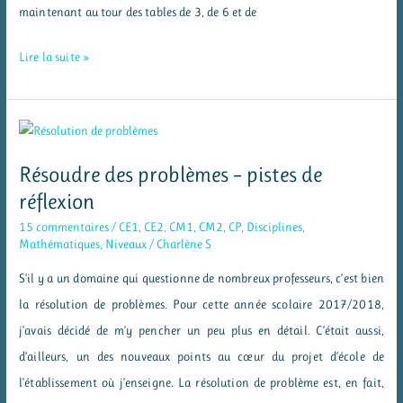
maintenant au tour des tables de 3, de 6 et de
Mes
Lire la suite »
mandalas
des
tables
de
Résoudre des problèmes – pistes de
multiplication
réflexion
par
15 commentaires
/
CE1
,
CE2
,
CM1
,
CM2
,
CP
,
Disciplines
,
3,
Mathématiques
,
Niveaux
/
Charlène S
6
S’il y a un domaine qui questionne de nombreux professeurs, c’est bien
et
la résolution de problèmes. Pour cette année scolaire 2017/2018,
9
j’avais décidé de m’y pencher un peu plus en détail. C’était aussi,
d’ailleurs, un des nouveaux points au cœur du projet d’école de
l’établissement où j’enseigne. La résolution de problème est, en fait,