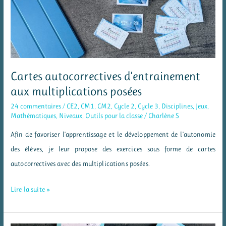
Cartes autocorrectives d’entrainement
aux multiplications posées
24 commentaires
/
CE2
,
CM1
,
CM2
,
Cycle 2
,
Cycle 3
,
Disciplines
,
Jeux
,
Mathématiques
,
Niveaux
,
Outils pour la classe
/
Charlène S
Afin de favoriser l’apprentissage et le développement de l’autonomie
des élèves, je leur propose des exercices sous forme de cartes
autocorrectives avec des multiplications posées.
Cartes
Lire la suite »
autocorrectives
d’entrainement