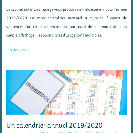
Le second calendrier que je vous propose de (re)découvrir pour l’année
2019/2020 est mon calendrier mensuel à colorier. Support de
séquence, d’un rituel de phrase du jour, outil de communication ou
simple affichage : les possibilités d’usage sont multiples.
Un
Lire la suite »
calendrier
mensuel
à
colorier
pour
2019/2020
Un calendrier annuel 2019/2020