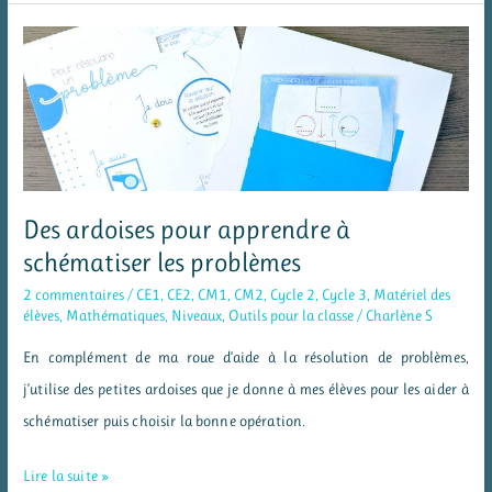
multiplications
et
divisions
–
MHM
Des ardoises pour apprendre à
schématiser les problèmes
2 commentaires
/
CE1
,
CE2
,
CM1
,
CM2
,
Cycle 2
,
Cycle 3
,
Matériel des
élèves
,
Mathématiques
,
Niveaux
,
Outils pour la classe
/
Charlène S
En complément de ma roue d’aide à la résolution de problèmes,
j’utilise des petites ardoises que je donne à mes élèves pour les aider à
schématiser puis choisir la bonne opération.
Des
Lire la suite »