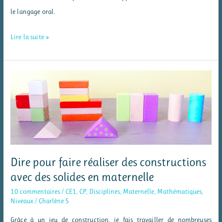
le langage oral.
Le
Lire la suite »
jeu
du
marchand
en
maternelle
Dire pour faire réaliser des constructions
avec des solides en maternelle
10 commentaires
/
CE1
,
CP
,
Disciplines
,
Maternelle
,
Mathématiques
,
Niveaux
/
Charlène S
Grâce à un jeu de construction, je fais travailler de nombreuses