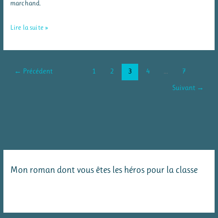
marchand.
Séquence
Lire la suite »
sur
la
monnaie
←
Précédent
1
2
3
4
…
7
(euros)
Suivant
→
en
CP
Mon roman dont vous êtes les héros pour la classe