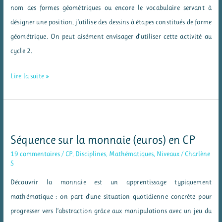
en
nom des formes géométriques ou encore le vocabulaire servant à
maternelle
désigner une position, j’utilise des dessins à étapes constitués de forme
géométrique. On peut aisément envisager d’utiliser cette activité au
cycle 2.
Dessins
Lire la suite »
à
étapes
avec
des
Séquence sur la monnaie (euros) en CP
formes
19 commentaires
/
CP
,
Disciplines
,
Mathématiques
,
Niveaux
/
Charlène
géométriques
S
en
Découvrir la monnaie est un apprentissage typiquement
maternelle
mathématique : on part d’une situation quotidienne concrète pour
progresser vers l’abstraction grâce aux manipulations avec un jeu du