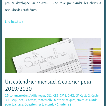
j’en ai développé un nouveau : une roue pour aider les élèves à
résoudre des problèmes.
La
Lire la suite »
roue
d’aide
à
la
résolution
de
problèmes
Un calendrier mensuel à colorier pour
2019/2020
25 commentaires
/
Affichages
,
CE1
,
CE2
,
CM1
,
CM2
,
CP
,
Cycle 2
,
Cycle
3
,
Disciplines
,
Le temps
,
Maternelle
,
Mathématiques
,
Niveaux
,
Outils
pour la classe
,
Questionner le monde
/
Charlène S