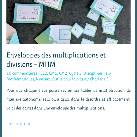
aux
multiplications
posées
Enveloppes des multiplications et
divisions – MHM
10 commentaires
/
CE2
,
CM1
,
CM2
,
Cycle 3
,
Disciplines
,
Jeux
,
Mathématiques
,
Niveaux
,
Outils pour la classe
/
Charlène S
Pour que chaque élève puisse réviser ses tables de multiplication de
manière autonome, seul ou à deux, dans le désordre et efficacement,
voici des cartes dans une enveloppe des multiplications.
Enveloppes
Lire la suite »
des