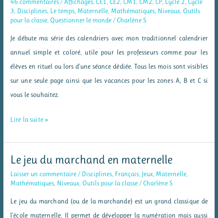
46 commentaires
/
Affichages
,
CE1
,
CE2
,
CM1
,
CM2
,
CP
,
Cycle 2
,
Cycle
3
,
Disciplines
,
Le temps
,
Maternelle
,
Mathématiques
,
Niveaux
,
Outils
pour la classe
,
Questionner le monde
/
Charlène S
Je débute ma série des calendriers avec mon traditionnel calendrier
annuel simple et coloré, utile pour les professeurs comme pour les
élèves en rituel ou lors d’une séance dédiée. Tous les mois sont visibles
sur une seule page ainsi que les vacances pour les zones A, B et C si
vous le souhaitez.
Un
Lire la suite »
calendrier
annuel
Le jeu du marchand en maternelle
2019/2020
Laisser un commentaire
/
Disciplines
,
Français
,
Jeux
,
Maternelle
,
Mathématiques
,
Niveaux
,
Outils pour la classe
/
Charlène S
Le jeu du marchand (ou de la marchande) est un grand classique de
l’école maternelle. Il permet de développer la numération mais aussi