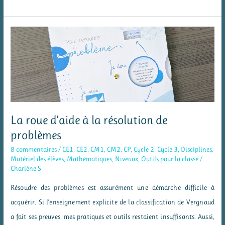
ardoises
pour
apprendre
à
schématiser
les
problèmes
La roue d’aide à la résolution de
problèmes
8 commentaires
/
CE1
,
CE2
,
CM1
,
CM2
,
CP
,
Cycle 2
,
Cycle 3
,
Disciplines
,
Matériel des élèves
,
Mathématiques
,
Niveaux
,
Outils pour la classe
/
Charlène S
Résoudre des problèmes est assurément une démarche difficile à
acquérir. Si l’enseignement explicite de la classification de Vergnaud
a fait ses preuves, mes pratiques et outils restaient insuffisants. Aussi,