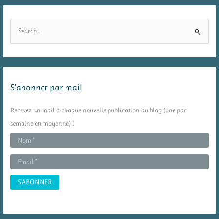
R
e
c
h
e
S’abonner par mail
r
c
Recevez un mail à chaque nouvelle publication du blog (une par
h
semaine en moyenne) !
e
r
: