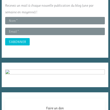
c
Recevez un mail à chaque nouvelle publication du blog (une par
h
semaine en moyenne) !
e
r
:
Faire un don