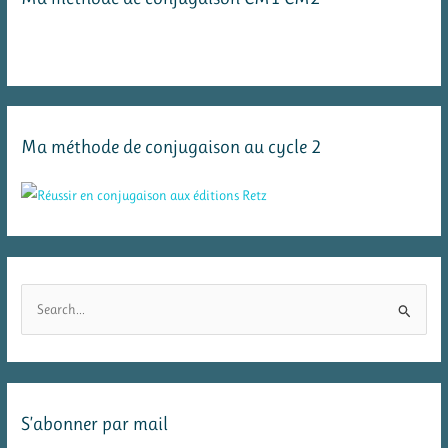
Ma méthode de conjugaison au cycle 2
R
e
c
h
e
S’abonner par mail
r