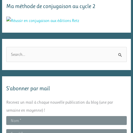
Ma méthode de conjugaison au cycle 2
R
e
c
h
e
S’abonner par mail
r
c
Recevez un mail à chaque nouvelle publication du blog (une par
h
semaine en moyenne) !
e
r