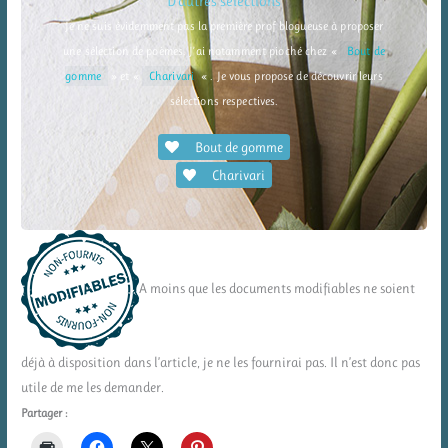
D’autres sélections
Je ne suis évidemment pas la première prof blogueuse à proposer
une sélection de poèmes. J’ai notamment pioché chez «
Bout de
gomme
» et «
Charivari
« . Je vous propose de découvrir leurs
sélections respectives.
Bout de gomme
Charivari
A moins que les documents modifiables ne soient
déjà à disposition dans l’article, je ne les fournirai pas. Il n’est donc pas
utile de me les demander.
Partager :