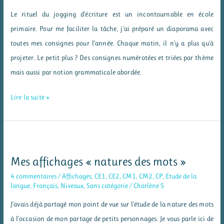
le
Le rituel du jogging d’écriture est un incontournable en école
CE2
primaire. Pour me faciliter la tâche, j’ai préparé un diaporama avec
toutes mes consignes pour l’année. Chaque matin, il n’y a plus qu’à
projeter. Le petit plus ? Des consignes numérotées et triées par thème
mais aussi par notion grammaticale abordée.
Jogging
Lire la suite »
d’écriture
–
des
consignes
Mes affichages « natures des mots »
à
4 commentaires
/
Affichages
,
CE1
,
CE2
,
CM1
,
CM2
,
CP
,
Etude de la
vidéoprojeter
langue
,
Français
,
Niveaux
,
Sans catégorie
/
Charlène S
J’avais déjà partagé mon point de vue sur l’étude de la nature des mots
à l’occasion de mon partage de petits personnages. Je vous parle ici de