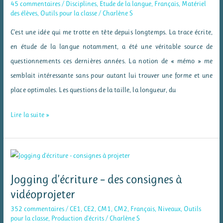
45 commentaires
/
Disciplines
,
Etude de la langue
,
Français
,
Matériel
genre
des élèves
,
Outils pour la classe
/
Charlène S
C’est une idée qui me trotte en tête depuis longtemps. La trace écrite,
en étude de la langue notamment, a été une véritable source de
questionnements ces dernières années. La notion de « mémo » me
semblait intéressante sans pour autant lui trouver une forme et une
place optimales. Les questions de la taille, la longueur, du
Un
Lire la suite »
mémo
porte-
clés
en
Jogging d’écriture – des consignes à
français
vidéoprojeter
(EDL)
352 commentaires
/
CE1
,
CE2
,
CM1
,
CM2
,
Français
,
Niveaux
,
Outils
pour
pour la classe
,
Production d'écrits
/
Charlène S