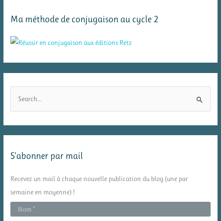
Ma méthode de conjugaison au cycle 2
R
e
c
h
e
S’abonner par mail
r
c
Recevez un mail à chaque nouvelle publication du blog (une par
h
semaine en moyenne) !
e
r