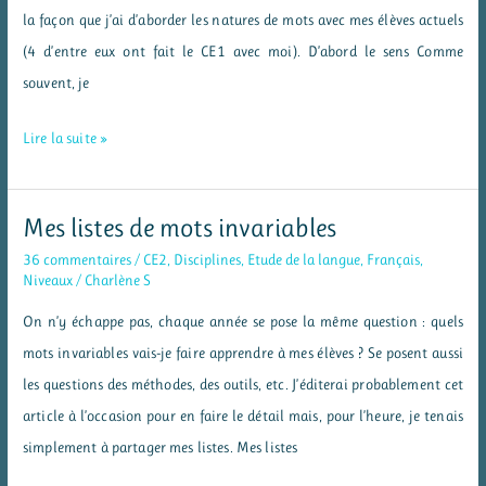
la façon que j’ai d’aborder les natures de mots avec mes élèves actuels
(4 d’entre eux ont fait le CE1 avec moi). D’abord le sens Comme
souvent, je
Mes
Lire la suite »
affichages
« natures
Mes listes de mots invariables
des
36 commentaires
/
CE2
,
Disciplines
,
Etude de la langue
,
Français
,
mots »
Niveaux
/
Charlène S
On n’y échappe pas, chaque année se pose la même question : quels
mots invariables vais-je faire apprendre à mes élèves ? Se posent aussi
les questions des méthodes, des outils, etc. J’éditerai probablement cet
article à l’occasion pour en faire le détail mais, pour l’heure, je tenais
simplement à partager mes listes. Mes listes