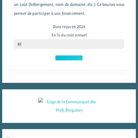
un coût (hébergement, nom de domaine, etc.). Ce bouton vous
permet de participer à son financement.
Dons reçus en 2024
En % du coût annuel
% du coût annuel
86
FAIRE UN DON