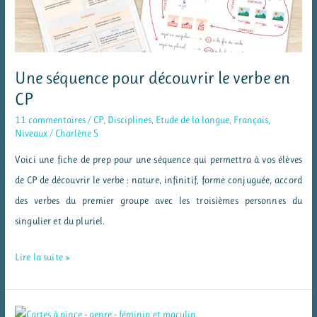
étude
de
la
langue
Une séquence pour découvrir le verbe en
pour
CP
le
11 commentaires
/
CP
,
Disciplines
,
Etude de la langue
,
Français
,
CP
Niveaux
/
Charlène S
Voici une fiche de prep pour une séquence qui permettra à vos élèves
de CP de découvrir le verbe : nature, infinitif, forme conjuguée, accord
des verbes du premier groupe avec les troisièmes personnes du
singulier et du pluriel.
Une
Lire la suite »
séquence
pour