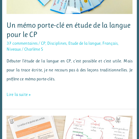
Un mémo porte-clé en étude de la langue
pour le CP
37 commentaires
/
CP
,
Disciplines
,
Etude de la langue
,
Français
,
Niveaux
/
Charlène S
Débuter l’étude de la langue en CP, c’est possible et c’est utile. Mais
pour la trace écrite, je ne recours pas à des leçons traditionnelles. Je
préfère ce mémo porte-clés.
Un
Lire la suite »
mémo
porte-
clé
en