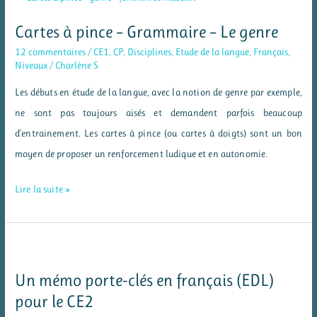
découvrir
le
Cartes à pince – Grammaire – Le genre
verbe
12 commentaires
/
CE1
,
CP
,
Disciplines
,
Etude de la langue
,
Français
,
en
Niveaux
/
Charlène S
CP
Les débuts en étude de la langue, avec la notion de genre par exemple,
ne sont pas toujours aisés et demandent parfois beaucoup
d’entrainement. Les cartes à pince (ou cartes à doigts) sont un bon
moyen de proposer un renforcement ludique et en autonomie.
Cartes
Lire la suite »
à
pince
–
Grammaire
Un mémo porte-clés en français (EDL)
–
pour le CE2
Le