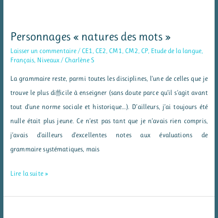
d’étude
de
la
Personnages « natures des mots »
langue
Laisser un commentaire
/
CE1
,
CE2
,
CM1
,
CM2
,
CP
,
Etude de la langue
,
en
Français
,
Niveaux
/
Charlène S
CE2
La grammaire reste, parmi toutes les disciplines, l’une de celles que je
trouve le plus difficile à enseigner (sans doute parce qu’il s’agit avant
tout d’une norme sociale et historique…). D’ailleurs, j’ai toujours été
nulle était plus jeune. Ce n’est pas tant que je n’avais rien compris,
j’avais d’ailleurs d’excellentes notes aux évaluations de
grammaire systématiques, mais
Personnages
Lire la suite »
« natures
des
mots »