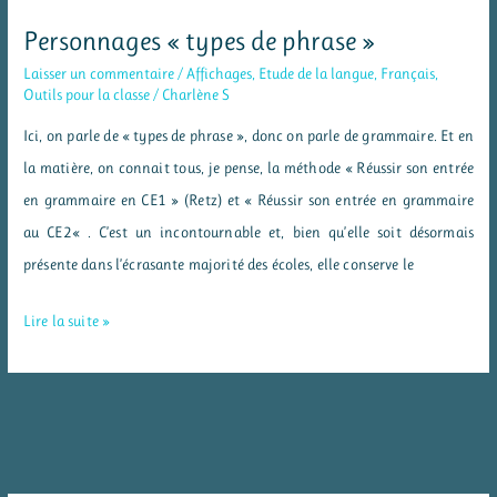
Personnages « types de phrase »
Laisser un commentaire
/
Affichages
,
Etude de la langue
,
Français
,
Outils pour la classe
/
Charlène S
Ici, on parle de « types de phrase », donc on parle de grammaire. Et en
la matière, on connait tous, je pense, la méthode « Réussir son entrée
en grammaire en CE1 » (Retz) et « Réussir son entrée en grammaire
au CE2« . C’est un incontournable et, bien qu’elle soit désormais
présente dans l’écrasante majorité des écoles, elle conserve le
Personnages
Lire la suite »
« types
de
phrase »