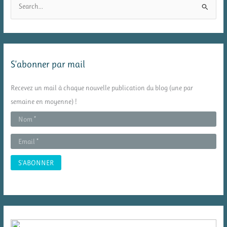
e
c
h
e
S’abonner par mail
r
c
Recevez un mail à chaque nouvelle publication du blog (une par
h
semaine en moyenne) !
e
r
: