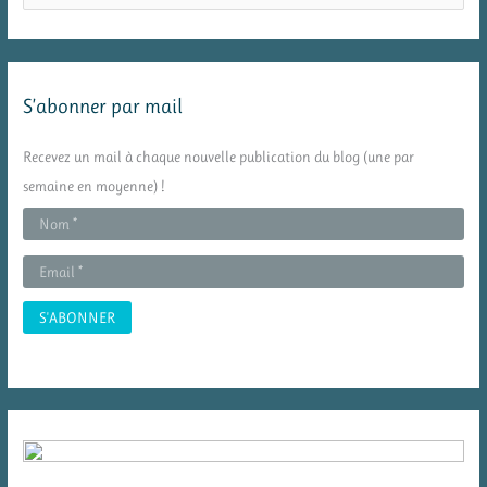
c
h
e
S’abonner par mail
r
c
Recevez un mail à chaque nouvelle publication du blog (une par
h
semaine en moyenne) !
e
r
: