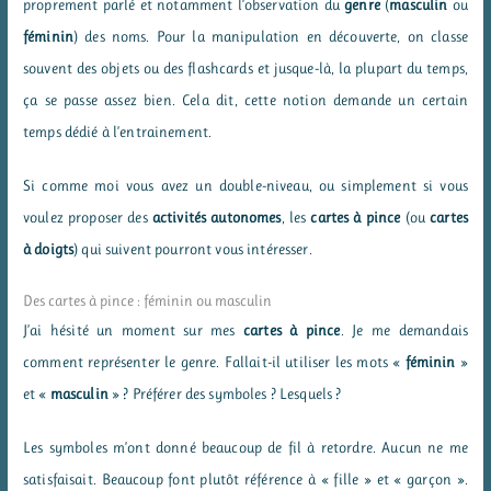
proprement parlé et notamment l’observation du
genre
(
masculin
ou
féminin
) des noms. Pour la manipulation en découverte, on classe
souvent des objets ou des flashcards et jusque-là, la plupart du temps,
ça se passe assez bien. Cela dit, cette notion demande un certain
temps dédié à l’entrainement.
Si comme moi vous avez un double-niveau, ou simplement si vous
voulez proposer des
activités autonomes
, les
cartes à pince
(ou
cartes
à doigts
) qui suivent pourront vous intéresser.
Des cartes à pince : féminin ou masculin
J’ai hésité un moment sur mes
cartes à pince
. Je me demandais
comment représenter le genre. Fallait-il utiliser les mots «
féminin
»
et «
masculin
» ? Préférer des symboles ? Lesquels ?
Les symboles m’ont donné beaucoup de fil à retordre. Aucun ne me
satisfaisait. Beaucoup font plutôt référence à « fille » et « garçon ».