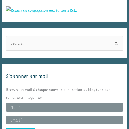
R
e
c
h
e
S’abonner par mail
r
c
Recevez un mail à chaque nouvelle publication du blog (une par
h
semaine en moyenne) !
e
r
: