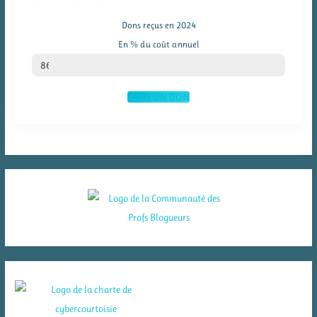
Dons reçus en 2024
En % du coût annuel
% du coût annuel
86
FAIRE UN DON