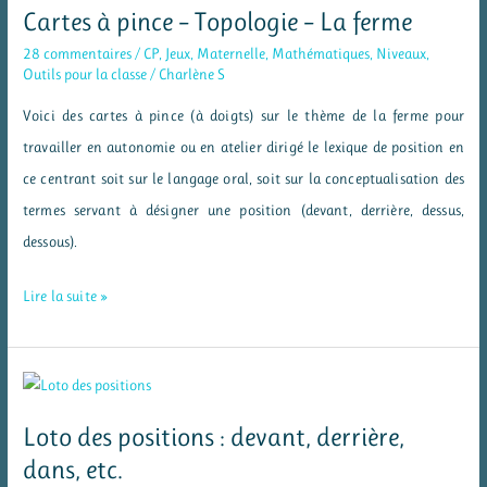
les
Cartes à pince – Topologie – La ferme
jours
28 commentaires
/
CP
,
Jeux
,
Maternelle
,
Mathématiques
,
Niveaux
,
de
Outils pour la classe
/
Charlène S
la
Voici des cartes à pince (à doigts) sur le thème de la ferme pour
semaine
travailler en autonomie ou en atelier dirigé le lexique de position en
ce centrant soit sur le langage oral, soit sur la conceptualisation des
termes servant à désigner une position (devant, derrière, dessus,
dessous).
Cartes
Lire la suite »
à
pince
–
Topologie
Loto des positions : devant, derrière,
–
dans, etc.
La