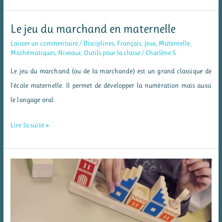
récompense
pour
Le jeu du marchand en maternelle
soi
Laisser un commentaire
/
Disciplines
,
Français
,
Jeux
,
Maternelle
,
en
Mathématiques
,
Niveaux
,
Outils pour la classe
/
Charlène S
fin
Le jeu du marchand (ou de la marchande) est un grand classique de
d’année
l’école maternelle. Il permet de développer la numération mais aussi
scolaire
le langage oral.
:
un
Le
Lire la suite »
porte-
jeu
clé
du
« confiance
marchand
en
en
soi »
maternelle