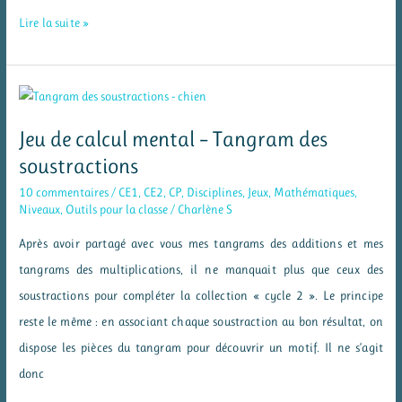
Jeu
Lire la suite »
de
cohésion
:
le
Jeu de calcul mental – Tangram des
trésor
soustractions
des
10 commentaires
/
CE1
,
CE2
,
CP
,
Disciplines
,
Jeux
,
Mathématiques
,
pirates
Niveaux
,
Outils pour la classe
/
Charlène S
Après avoir partagé avec vous mes tangrams des additions et mes
tangrams des multiplications, il ne manquait plus que ceux des
soustractions pour compléter la collection « cycle 2 ». Le principe
reste le même : en associant chaque soustraction au bon résultat, on
dispose les pièces du tangram pour découvrir un motif. Il ne s’agit
donc