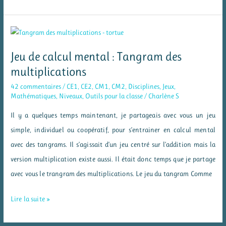
ressources
pour
travailler
la
Jeu de calcul mental : Tangram des
multiplication
multiplications
et
42 commentaires
/
CE1
,
CE2
,
CM1
,
CM2
,
Disciplines
,
Jeux
,
les
Mathématiques
,
Niveaux
,
Outils pour la classe
/
Charlène S
tables
Il y a quelques temps maintenant, je partageais avec vous un jeu
simple, individuel ou coopératif, pour s’entrainer en calcul mental
avec des tangrams. Il s’agissait d’un jeu centré sur l’addition mais la
version multiplication existe aussi. Il était donc temps que je partage
avec vous le trangram des multiplications. Le jeu du tangram Comme
Jeu
Lire la suite »
de