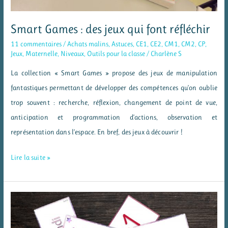
Smart Games : des jeux qui font réfléchir
11 commentaires
/
Achats malins
,
Astuces
,
CE1
,
CE2
,
CM1
,
CM2
,
CP
,
Jeux
,
Maternelle
,
Niveaux
,
Outils pour la classe
/
Charlène S
La collection « Smart Games » propose des jeux de manipulation
fantastiques permettant de développer des compétences qu’on oublie
trop souvent : recherche, réflexion, changement de point de vue,
anticipation et programmation d’actions, observation et
représentation dans l’espace. En bref, des jeux à découvrir !
Smart
Lire la suite »
Games
:
des
jeux