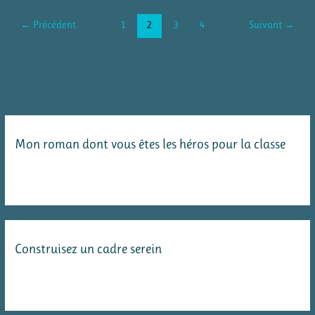
calcul
mental
←
Précédent
1
2
3
4
Suivant
→
:
Tangram
des
multiplications
Mon roman dont vous êtes les héros pour la classe
Construisez un cadre serein