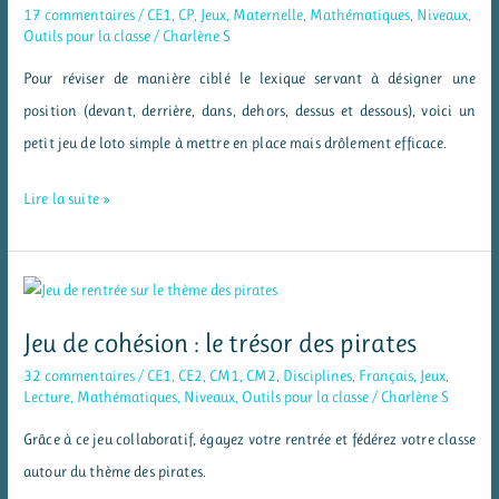
17 commentaires
/
CE1
,
CP
,
Jeux
,
Maternelle
,
Mathématiques
,
Niveaux
,
ferme
Outils pour la classe
/
Charlène S
Pour réviser de manière ciblé le lexique servant à désigner une
position (devant, derrière, dans, dehors, dessus et dessous), voici un
petit jeu de loto simple à mettre en place mais drôlement efficace.
Loto
Lire la suite »
des
positions
:
devant,
Jeu de cohésion : le trésor des pirates
derrière,
32 commentaires
/
CE1
,
CE2
,
CM1
,
CM2
,
Disciplines
,
Français
,
Jeux
,
dans,
Lecture
,
Mathématiques
,
Niveaux
,
Outils pour la classe
/
Charlène S
etc.
Grâce à ce jeu collaboratif, égayez votre rentrée et fédérez votre classe
autour du thème des pirates.