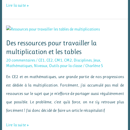
Jeu
Lire la suite »
de
calcul
mental
–
Des ressources pour travailler la
Tangram
multiplication et les tables
des
20 commentaires
/
CE1
,
CE2
,
CM1
,
CM2
,
Disciplines
,
Jeux
,
soustractions
Mathématiques
,
Niveaux
,
Outils pour la classe
/
Charlène S
En CE2 et en mathématiques, une grande partie de nos progressions
est dédiée à la multiplication. Forcément, j’ai accumulé pas mal de
ressources sur le sujet que je m’efforce de partager aussi régulièrement
que possible. Le problème, c’est qu’à force, on ne s’y retrouve plus
forcément ! J’ai donc décidé de faire un article récapitulatif
Des
Lire la suite »