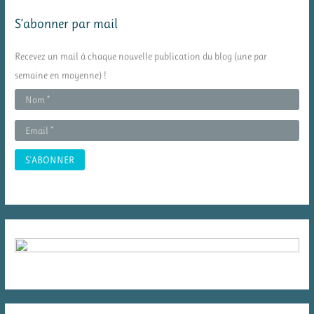
e
S’abonner par mail
r
c
Recevez un mail à chaque nouvelle publication du blog (une par
h
semaine en moyenne) !
e
r
: