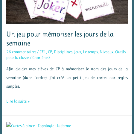
qui
font
réfléchir
Un jeu pour mémoriser les jours de la
semaine
26 commentaires
/
CE1
,
CP
,
Disciplines
,
Jeux
,
Le temps
,
Niveaux
,
Outils
pour la classe
/
Charlène S
Afin d’aider mes élèves de CP à mémoriser le nom des jours de la
semaine (dans l’ordre), j’ai créé un petit jeu de cartes aux règles
simples.
Un
Lire la suite »
jeu
pour
mémoriser