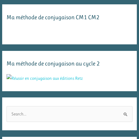
Ma méthode de conjugaison CM1 CM2
Ma méthode de conjugaison au cycle 2
R
e
c
h