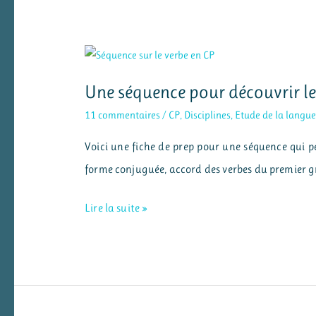
étude
de
la
Une séquence pour découvrir le
langue
pour
11 commentaires
/
CP
,
Disciplines
,
Etude de la langu
le
Voici une fiche de prep pour une séquence qui per
CP
forme conjuguée, accord des verbes du premier gro
Une
Lire la suite »
séquence
pour
découvrir
le