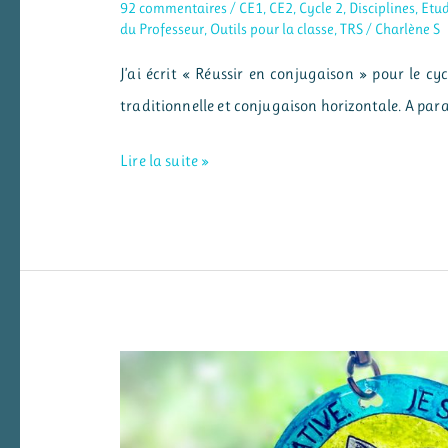
92 commentaires
/
CE1
,
CE2
,
Cycle 2
,
Disciplines
,
Etud
du Professeur
,
Outils pour la classe
,
TRS
/
Charlène S
J’ai écrit « Réussir en conjugaison » pour le cy
traditionnelle et conjugaison horizontale. A par
Réussir
Lire la suite »
en
conjugaison
au
cycle
2
aux
éditions
Retz