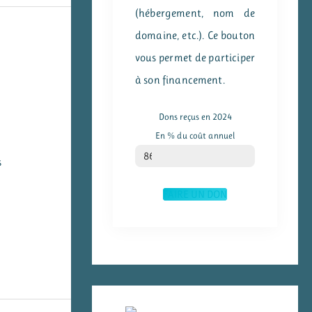
(hébergement, nom de
domaine, etc.). Ce bouton
vous permet de participer
à son financement.
Dons reçus en 2024
En % du coût annuel
% du coût annuel
86
s
FAIRE UN DON