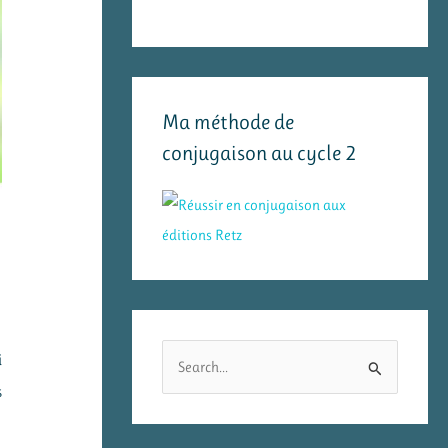
Ma méthode de
conjugaison au cycle 2
R
i
e
s
c
h