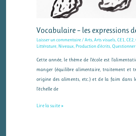
soi »
Vocabulaire – les expressions 
Laisser un commentaire
/
Arts
,
Arts visuels
,
CE1
,
CE2
,
Littérature
,
Niveaux
,
Production d'écrits
,
Questionner
Cette année, le thème de l’école est l’alimentat
manger (équilibre alimentaire, traitement et 
origine des aliments, etc.) et de la faim dans 
l’échelle de
Vocabulaire
Lire la suite »
–
les
expressions