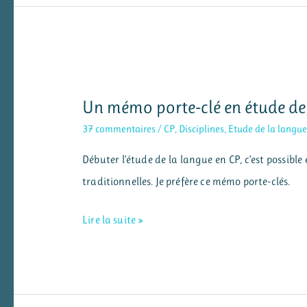
des
menus
de
restaurant
Un mémo porte-clé en étude de 
37 commentaires
/
CP
,
Disciplines
,
Etude de la langu
Débuter l’étude de la langue en CP, c’est possible e
traditionnelles. Je préfère ce mémo porte-clés.
Un
Lire la suite »
mémo
porte-
clé
en