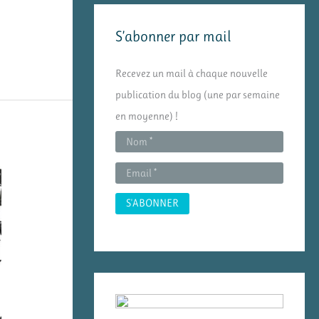
e
S’abonner par mail
r
c
Recevez un mail à chaque nouvelle
h
publication du blog (une par semaine
e
en moyenne) !
r
: