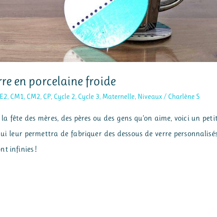
rre en porcelaine froide
E2
,
CM1
,
CM2
,
CP
,
Cycle 2
,
Cycle 3
,
Maternelle
,
Niveaux
/
Charlène S
 la fête des mères, des pères ou des gens qu’on aime, voici un peti
, qui leur permettra de fabriquer des dessous de verre personnalisé
nt infinies !