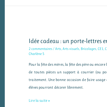
des
dessous
de
verre
en
Idée cadeau : un porte-lettres e
porcelaine
froide
2 commentaires
/
Arts
,
Arts visuels
,
Bricolages
,
CE1
,
C
Charlène S
Pour la fête des mères, la fête des père ou encore 
de toutes pièces un support à courrier (ou por
traitement. Une bonne occasion de faire usage 
élèves pourront décorer librement.
Idée
Lire la suite »