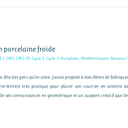
n porcelaine froide
E2
,
CM1
,
CM2
,
CP
,
Cycle 2
,
Cycle 3
,
Disciplines
,
Mathématiques
,
Niveaux
/
la fête des gens qu’on aime, j’avais proposé à mes élèves de fabrique
te-lettres) très pratique pour placer son courrier en attente d
de ses connaissances en géométrique et un support créatif que le