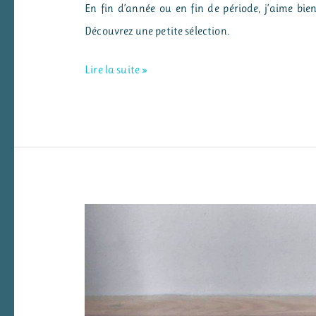
En fin d’année ou en fin de période, j’aime bie
Découvrez une petite sélection.
Des
Lire la suite »
jeux
en
lien
avec
les
arts
plastiques