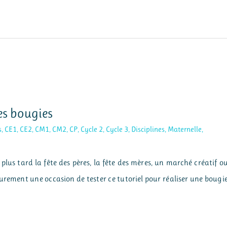
es bougies
s
,
CE1
,
CE2
,
CM1
,
CM2
,
CP
,
Cycle 2
,
Cycle 3
,
Disciplines
,
Maternelle
,
 plus tard la fête des pères, la fête des mères, un marché créatif o
surement une occasion de tester ce tutoriel pour réaliser une bougi