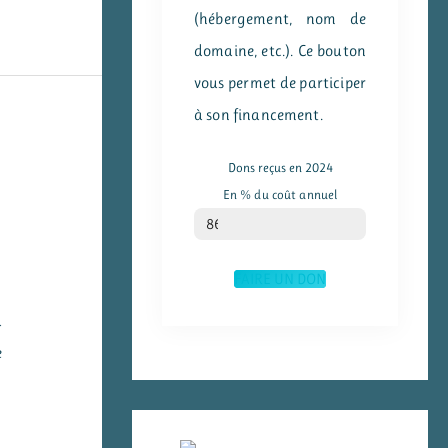
(hébergement, nom de
domaine, etc.). Ce bouton
vous permet de participer
à son financement.
Dons reçus en 2024
En % du coût annuel
% du coût annuel
86
FAIRE UN DON
u
e