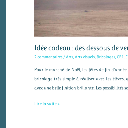
Idée cadeau : des dessous de ve
2 commentaires
/
Arts
,
Arts visuels
,
Bricolages
,
CE1
,
C
Pour le marché de Noël, les fêtes de fin d’année,
bricolage très simple à réaliser avec les élèves
avec une belle finition brillante. Les possibilités so
Idée
Lire la suite »
cadeau
: