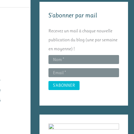
e
S’abonner par mail
r
c
Recevez un mail à chaque nouvelle
h
publication du blog (une par semaine
e
en moyenne) !
r
:
r
e
s