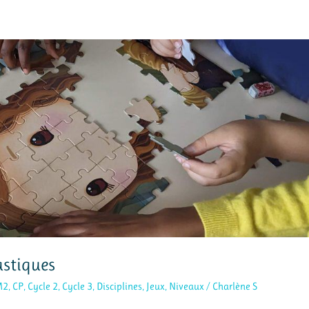
lastiques
M2
,
CP
,
Cycle 2
,
Cycle 3
,
Disciplines
,
Jeux
,
Niveaux
/
Charlène S