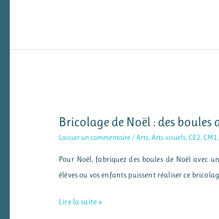
de
Noël
:
fabriquer
des
bougies
Bricolage de Noël : des boules 
Laisser un commentaire
/
Arts
,
Arts visuels
,
CE2
,
CM1
Pour Noël, fabriquez des boules de Noël avec un 
élèves ou vos enfants puissent réaliser ce bricol
Bricolage
Lire la suite »
de