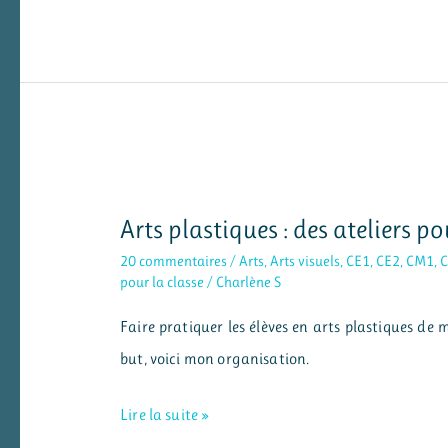
cadeau
:
un
porte-
lettres
en
porcelaine
Arts plastiques : des ateliers p
froide
20 commentaires
/
Arts
,
Arts visuels
,
CE1
,
CE2
,
CM1
,
pour la classe
/
Charlène S
Faire pratiquer les élèves en arts plastiques de m
but, voici mon organisation.
Arts
Lire la suite »
plastiques