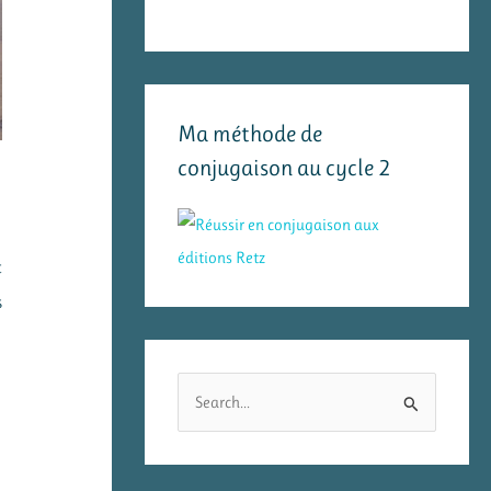
Ma méthode de
conjugaison au cycle 2
t
s
R
e
c
h