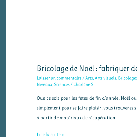
:
des
ateliers
pour
pratiquer
plus
Bricolage de Noël : fabriquer d
Laisser un commentaire
/
Arts
,
Arts visuels
,
Bricolage
Niveaux
,
Sciences
/
Charlène S
Que ce soit pour les fêtes de fin d’année, Noël ou
simplement pour se faire plaisir, vous trouverez 
à partir de matériaux de récupération.
Bricolage
Lire la suite »