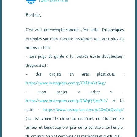
1 AOÛT 2022 À 16:38
Bonjour,
C’est vrai, un exemple concret, c’est utile ! J’ai quelques
exemples sur mon compte instagram qui sont plus ou
moins en lien :
– une page de garde à la rentrée (sorte d’évaluation
diagnostic) :
– des projets en arts plastiques :
https://www.instagram.com/p/CXEHsiVtGup/
– mon projet « arbre » :
https://www.instagram.com/p/CWqQ3Jeq7i1/
et la
suite :
https://www.instagram.com/p/CXwCuQvqlyi/
(là, ils avaient le choix du matériel, on était en 2e
année, et beaucoup ont pris de la peinture, de l’encre,
du crayon, ou ont combiné des méthodes et médiums)