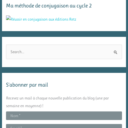
Ma méthode de conjugaison au cycle 2
R
e
c
h
e
S’abonner par mail
r
c
Recevez un mail à chaque nouvelle publication du blog (une par
h
semaine en moyenne) !
e
r