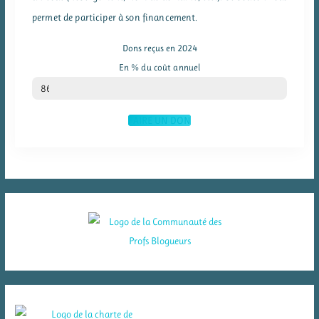
permet de participer à son financement.
Dons reçus en 2024
En % du coût annuel
% du coût annuel
86
FAIRE UN DON