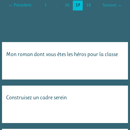
pour
←
Précédent
1
…
16
17
18
Suivant
→
réviser
les
nombres
Mon roman dont vous êtes les héros pour la classe
Construisez un cadre serein