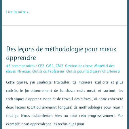
Mes
Lire la suite »
listes
de
mots
invariables
Des leçons de méthodologie pour mieux
apprendre
46 commentaires
/
CE2
,
CM1
,
CM2
,
Gestion de classe
,
Matériel des
élèves
,
Niveaux
,
Outils du Professeur
,
Outils pour la classe
/
Charlène S
Cette année, j’ai souhaité travailler, de manière explicite et plus
cadrée, le fonctionnement de la classe mais aussi, et surtout, les
techniques d’apprentissage et de travail des élèves. J’ai donc concocté
deux leçons (particulièrement longues) de méthodologie pour réunir
tout ça. Nous n’aborderons bien sur tout cela progressivement. Par
exemple, nous apprendrons les techniques pour