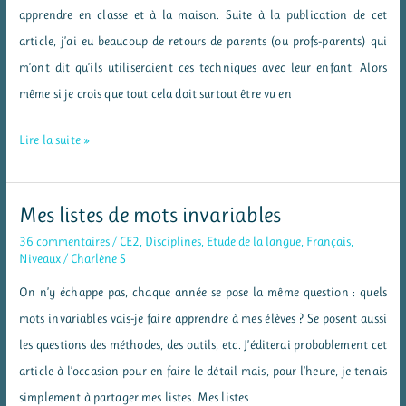
apprendre en classe et à la maison. Suite à la publication de cet
article, j’ai eu beaucoup de retours de parents (ou profs-parents) qui
m’ont dit qu’ils utiliseraient ces techniques avec leur enfant. Alors
même si je crois que tout cela doit surtout être vu en
Un
Lire la suite »
livret
pour
Mes listes de mots invariables
mieux
36 commentaires
/
CE2
,
Disciplines
,
Etude de la langue
,
Français
,
apprendre
Niveaux
/
Charlène S
à
On n’y échappe pas, chaque année se pose la même question : quels
la
mots invariables vais-je faire apprendre à mes élèves ? Se posent aussi
maison
les questions des méthodes, des outils, etc. J’éditerai probablement cet
article à l’occasion pour en faire le détail mais, pour l’heure, je tenais
simplement à partager mes listes. Mes listes