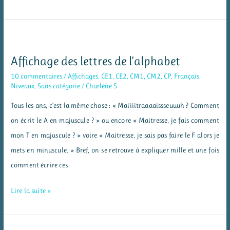
les
comportements
Affichage des lettres de l’alphabet
10 commentaires
/
Affichages
,
CE1
,
CE2
,
CM1
,
CM2
,
CP
,
Français
,
Niveaux
,
Sans catégorie
/
Charlène S
Tous les ans, c’est la même chose : « Maiiiitraaaaissseuuuh ? Comment
on écrit le A en majuscule ? » ou encore « Maitresse, je fais comment
mon T en majuscule ? » voire « Maitresse, je sais pas faire le F alors je
mets en minuscule. » Bref, on se retrouve à expliquer mille et une fois
comment écrire ces
Affichage
Lire la suite »
des
lettres