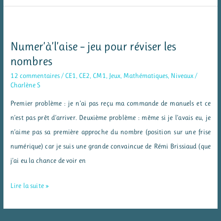
d’étude
de
la
Numer’à’l’aise – jeu pour réviser les
langue
nombres
en
12 commentaires
/
CE1
,
CE2
,
CM1
,
Jeux
,
Mathématiques
,
Niveaux
/
CE2
Charlène S
Premier problème : je n’ai pas reçu ma commande de manuels et ce
n’est pas prêt d’arriver. Deuxième problème : même si je l’avais eu, je
n’aime pas sa première approche du nombre (position sur une frise
numérique) car je suis une grande convaincue de Rémi Brissiaud (que
j’ai eu la chance de voir en
Numer’à’l’aise
Lire la suite »
–
jeu