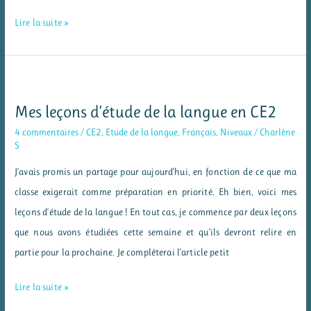
Des
Lire la suite »
leçons
de
méthodologie
pour
Mes leçons d’étude de la langue en CE2
mieux
4 commentaires
/
CE2
,
Etude de la langue
,
Français
,
Niveaux
/
Charlène
apprendre
S
J’avais promis un partage pour aujourd’hui, en fonction de ce que ma
classe exigerait comme préparation en priorité. Eh bien, voici mes
leçons d’étude de la langue ! En tout cas, je commence par deux leçons
que nous avons étudiées cette semaine et qu’ils devront relire en
partie pour la prochaine. Je compléterai l’article petit
Mes
Lire la suite »
leçons