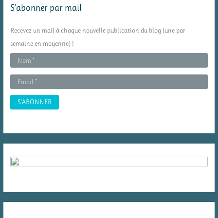
S’abonner par mail
r
c
Recevez un mail à chaque nouvelle publication du blog (une par
h
semaine en moyenne) !
e
r
: