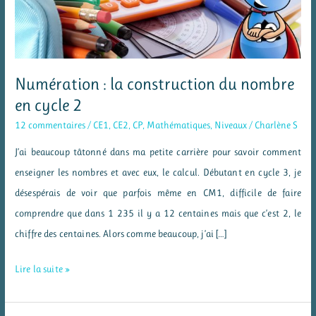
Numération : la construction du nombre
en cycle 2
12 commentaires
/
CE1
,
CE2
,
CP
,
Mathématiques
,
Niveaux
/
Charlène S
J’ai beaucoup tâtonné dans ma petite carrière pour savoir comment
enseigner les nombres et avec eux, le calcul. Débutant en cycle 3, je
désespérais de voir que parfois même en CM1, difficile de faire
comprendre que dans 1 235 il y a 12 centaines mais que c’est 2, le
chiffre des centaines. Alors comme beaucoup, j’ai […]
Numération
Lire la suite »
:
la