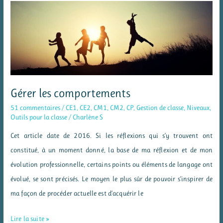
construction
du
nombre
en
cycle
2
Gérer les comportements
51 commentaires
/
CE1
,
CE2
,
CM1
,
CM2
,
CP
,
Gestion de classe
,
Niveaux
,
Outils pour la classe
/
Charlène S
Cet article date de 2016. Si les réflexions qui s’y trouvent ont
constitué, à un moment donné, la base de ma réflexion et de mon
évolution professionnelle, certains points ou éléments de langage ont
évolué, se sont précisés. Le moyen le plus sûr de pouvoir s’inspirer de
ma façon de procéder actuelle est d’acquérir le
Gérer
Lire la suite »