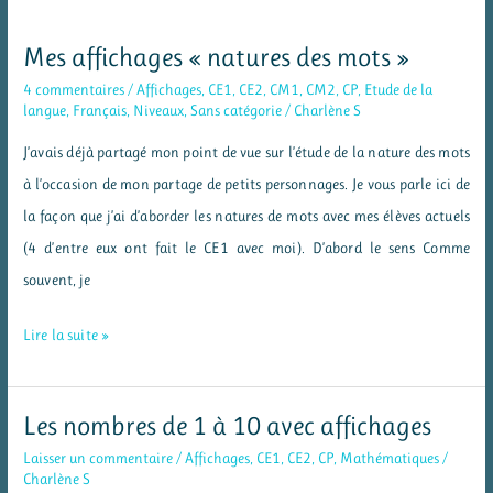
de
l’alphabet
Mes affichages « natures des mots »
4 commentaires
/
Affichages
,
CE1
,
CE2
,
CM1
,
CM2
,
CP
,
Etude de la
langue
,
Français
,
Niveaux
,
Sans catégorie
/
Charlène S
J’avais déjà partagé mon point de vue sur l’étude de la nature des mots
à l’occasion de mon partage de petits personnages. Je vous parle ici de
la façon que j’ai d’aborder les natures de mots avec mes élèves actuels
(4 d’entre eux ont fait le CE1 avec moi). D’abord le sens Comme
souvent, je
Mes
Lire la suite »
affichages
« natures
Les nombres de 1 à 10 avec affichages
des
Laisser un commentaire
/
Affichages
,
CE1
,
CE2
,
CP
,
Mathématiques
/
mots »
Charlène S