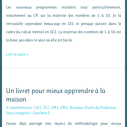
Les nouveaux programmes insistent tout particulièrement,
notamment au CP, sur la maitrise des nombres de 1 à 10. Je la
retravaille cependant beaucoup en CE1 et presque autant dans le
cadre du calcul mental en CE2. La maitrise des nombres de 1 à 10 est
la base, pas dans le sens où elle est facile
Les
Lire la suite »
nombres
de
1
à
Un livret pour mieux apprendre à la
10
maison
avec
9 commentaires
/
CE1
,
CE2
,
CM1
,
CM2
,
Niveaux
,
Outils du Professeur
,
affichages
Sans catégorie
/
Charlène S
J’avais déjà partagé mes leçons de méthodologie pour mieux