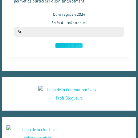
permet de participer à son financement.
Dons reçus en 2024
En % du coût annuel
% du coût annuel
86
FAIRE UN DON