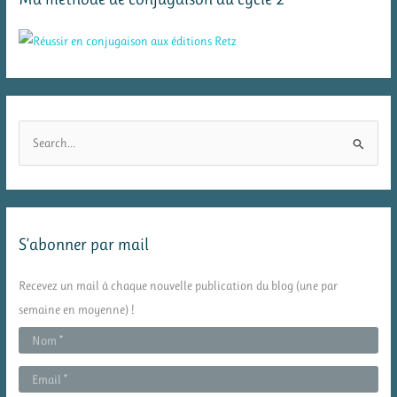
R
e
c
h
e
S’abonner par mail
r
c
Recevez un mail à chaque nouvelle publication du blog (une par
h
semaine en moyenne) !
e
r
: