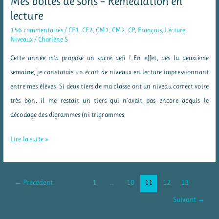
Mes boites de sons – Remédiation en
multiplication
lecture
156 commentaires
/
CE1
,
CE2
,
CM1
,
CM2
,
CP
,
Français
,
Lecture
,
Niveaux
/
Charlène S
Cette année m’a proposé un sacré défi ! En effet, dès la deuxième
semaine, je constatais un écart de niveaux en lecture impressionnant
entre mes élèves. Si deux tiers de ma classe ont un niveau correct voire
très bon, il me restait un tiers qui n’avait pas encore acquis le
décodage des digrammes (ni trigrammes,
Mes
Lire la suite »
boites
de
sons
←
Précédent
1
…
10
11
12
13
–
Suivant
→
Remédiation