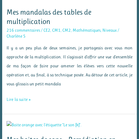
faibles
Mes mandalas des tables de
et
multiplication
bons
216 commentaires
/
CE2
,
CM1
,
CM2
,
Mathématiques
,
Niveaux
/
lecteurs
Charlène S
Il y a un peu plus de deux semaines, je partageais avec vous mon
approche de la multiplication. Il s’agissait d’offrir une vue d’ensemble
de ma façon de faire pour amener les élèves vers cette nouvelle
opération et, au final, à sa technique posée. Au détour de cet article, je
vous glissais un petit mandala
Mes
Lire la suite »
mandalas
des
tables
de