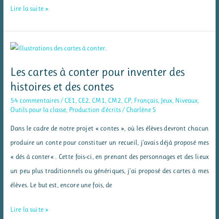
Ma
Lire la suite »
conjugaison
inspirée
par
la
Les cartes à conter pour inventer des
conjugaison
histoires et des contes
horizontale
54 commentaires
/
CE1
,
CE2
,
CM1
,
CM2
,
CP
,
Français
,
Jeux
,
Niveaux
,
Outils pour la classe
,
Production d'écrits
/
Charlène S
Dans le cadre de notre projet « contes », où les élèves devront chacun
produire un conte pour constituer un recueil, j’avais déjà proposé mes
« dés à conter« . Cette fois-ci, en prenant des personnages et des lieux
un peu plus traditionnels ou génériques, j’ai proposé des cartes à mes
élèves. Le but est, encore une fois, de
Les
Lire la suite »