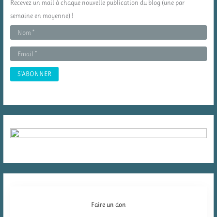
Recevez un mail à chaque nouvelle publication du blog (une par
h
semaine en moyenne) !
e
r
:
Faire un don