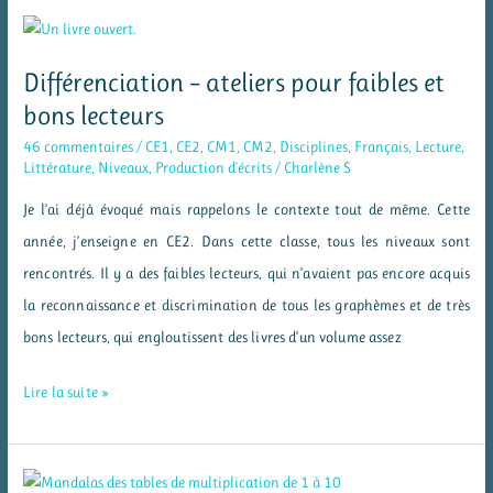
à
conter
des
Différenciation – ateliers pour faibles et
histoires
bons lecteurs
et
46 commentaires
/
CE1
,
CE2
,
CM1
,
CM2
,
Disciplines
,
Français
,
Lecture
,
des
Littérature
,
Niveaux
,
Production d'écrits
/
Charlène S
contes
Je l’ai déjà évoqué mais rappelons le contexte tout de même. Cette
année, j’enseigne en CE2. Dans cette classe, tous les niveaux sont
rencontrés. Il y a des faibles lecteurs, qui n’avaient pas encore acquis
la reconnaissance et discrimination de tous les graphèmes et de très
bons lecteurs, qui engloutissent des livres d’un volume assez
Différenciation
Lire la suite »
–
ateliers
pour