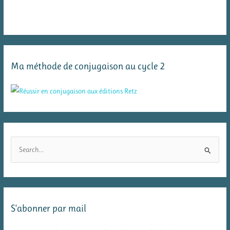
Ma méthode de conjugaison au cycle 2
R
e
c
h
e
S’abonner par mail
r
c