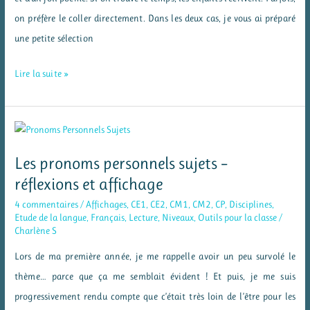
on préfère le coller directement. Dans les deux cas, je vous ai préparé
une petite sélection
Fête
Lire la suite »
des
pères
–
des
Les pronoms personnels sujets –
poèmes
réflexions et affichage
pour
4 commentaires
/
Affichages
,
CE1
,
CE2
,
CM1
,
CM2
,
CP
,
Disciplines
,
Papa
Etude de la langue
,
Français
,
Lecture
,
Niveaux
,
Outils pour la classe
/
Charlène S
Lors de ma première année, je me rappelle avoir un peu survolé le
thème… parce que ça me semblait évident ! Et puis, je me suis
progressivement rendu compte que c’était très loin de l’être pour les