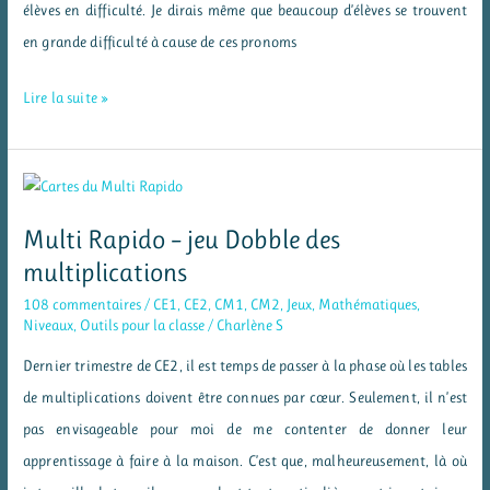
élèves en difficulté. Je dirais même que beaucoup d’élèves se trouvent
en grande difficulté à cause de ces pronoms
Les
Lire la suite »
pronoms
personnels
sujets
–
Multi Rapido – jeu Dobble des
réflexions
multiplications
et
108 commentaires
/
CE1
,
CE2
,
CM1
,
CM2
,
Jeux
,
Mathématiques
,
affichage
Niveaux
,
Outils pour la classe
/
Charlène S
Dernier trimestre de CE2, il est temps de passer à la phase où les tables
de multiplications doivent être connues par cœur. Seulement, il n’est
pas envisageable pour moi de me contenter de donner leur
apprentissage à faire à la maison. C’est que, malheureusement, là où