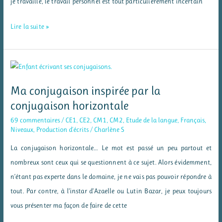
je travaille, le travail personnel est tout particulièrement incertain
Multi
Lire la suite »
Rapido
–
jeu
Dobble
Ma conjugaison inspirée par la
des
conjugaison horizontale
multiplications
69 commentaires
/
CE1
,
CE2
,
CM1
,
CM2
,
Etude de la langue
,
Français
,
Niveaux
,
Production d'écrits
/
Charlène S
La conjugaison horizontale… Le mot est passé un peu partout et
nombreux sont ceux qui se questionnent à ce sujet. Alors évidemment,
n’étant pas experte dans le domaine, je ne vais pas pouvoir répondre à
tout. Par contre, à l’instar d’Azaelle ou Lutin Bazar, je peux toujours
vous présenter ma façon de faire de cette