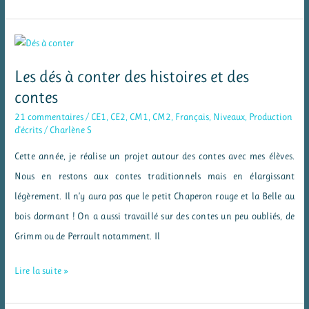
cartes
à
conter
pour
Les dés à conter des histoires et des
inventer
contes
des
21 commentaires
/
CE1
,
CE2
,
CM1
,
CM2
,
Français
,
Niveaux
,
Production
histoires
d'écrits
/
Charlène S
et
Cette année, je réalise un projet autour des contes avec mes élèves.
des
Nous en restons aux contes traditionnels mais en élargissant
contes
légèrement. Il n’y aura pas que le petit Chaperon rouge et la Belle au
bois dormant ! On a aussi travaillé sur des contes un peu oubliés, de
Grimm ou de Perrault notamment. Il
Les
Lire la suite »
dés