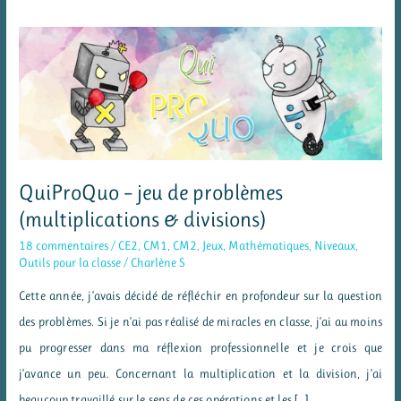
QuiProQuo – jeu de problèmes
(multiplications & divisions)
18 commentaires
/
CE2
,
CM1
,
CM2
,
Jeux
,
Mathématiques
,
Niveaux
,
Outils pour la classe
/
Charlène S
Cette année, j’avais décidé de réfléchir en profondeur sur la question
des problèmes. Si je n’ai pas réalisé de miracles en classe, j’ai au moins
pu progresser dans ma réflexion professionnelle et je crois que
j’avance un peu. Concernant la multiplication et la division, j’ai
beaucoup travaillé sur le sens de ces opérations et les […]