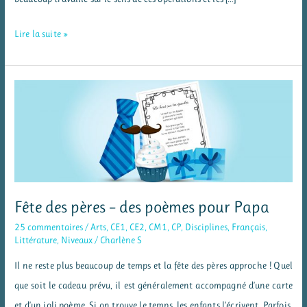
QuiProQuo
Lire la suite »
–
jeu
de
problèmes
(multiplications
&
divisions)
Fête des pères – des poèmes pour Papa
25 commentaires
/
Arts
,
CE1
,
CE2
,
CM1
,
CP
,
Disciplines
,
Français
,
Littérature
,
Niveaux
/
Charlène S
Il ne reste plus beaucoup de temps et la fête des pères approche ! Quel
que soit le cadeau prévu, il est généralement accompagné d’une carte
et d’un joli poème. Si on trouve le temps, les enfants l’écrivent. Parfois,