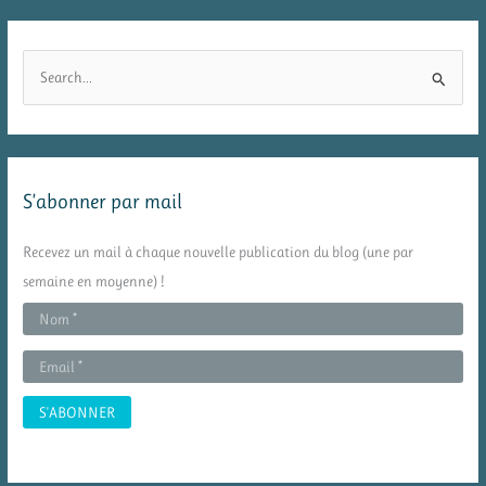
R
e
c
h
e
S’abonner par mail
r
c
Recevez un mail à chaque nouvelle publication du blog (une par
h
semaine en moyenne) !
e
r
: