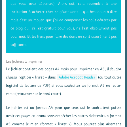
que vous avez dépensée). Alors oui, cela ressemble à une
incitation à acheter chez ce géant dont il y a beaucoup à dire
mais c’est un moyen que j’ai de compenser les coût générés par
ce blog qui, s’il est gratuit pour vous, ne l’est absolument pas
pour moi. Et les liens pour faire des dons ne sont assurément pas
suffisants.
Les fichiers à imprimer
Le fichier contient des pages A4 mais pour imprimer en A5, il faudra
choisir l’option « livret » dans
Adobe Acrobat Reader
(ou tout autre
logiciel de lecture de PDF) si vous souhaitez un format A5 en recto-
verso (retourner sur le bord court).
Le fichier est au format A4 pour que ceux qui le souhaitent puisse
avoir ces pages en grand sans empêcher les autres d’obtenir un format
A5 comme le mien (format « livret »). Vous pourrez plus aisément