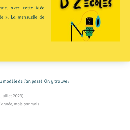
onne, avec cette idée
ivée ». La mensuelle de
u modèle de l’an passé. On y trouve :
 juillet 2023)
 l’année, mois par mois