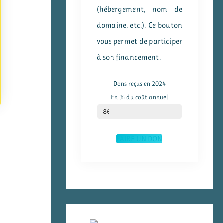
(hébergement, nom de
domaine, etc.). Ce bouton
vous permet de participer
à son financement.
Dons reçus en 2024
En % du coût annuel
% du coût annuel
86
FAIRE UN DON