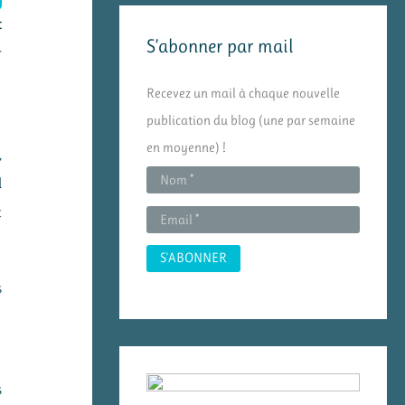
e
t
S’abonner par mail
r
r
c
Recevez un mail à chaque nouvelle
h
publication du blog (une par semaine
e
en moyenne) !
,
r
l
t
:
s
s