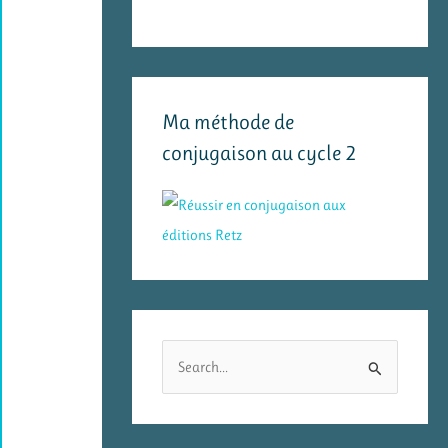
Ma méthode de
conjugaison au cycle 2
R
e
c
h