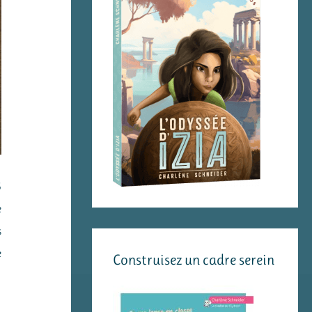
5
e
s
e
Construisez un cadre serein