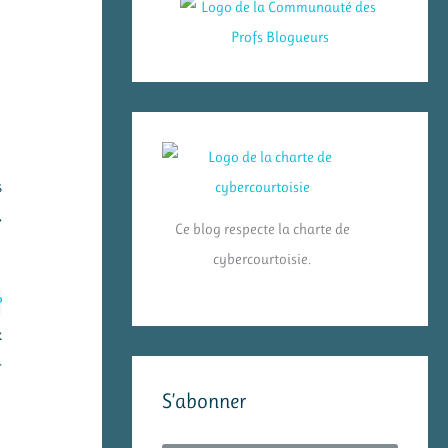
s
»
Ce blog respecte la charte de
cybercourtoisie.
P
x
r
S’abonner