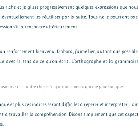
lus riche et je glisse progressivement quelques expressions que nou
 éventuellement les réutiliser par la suite. Tous ne le pourront pas
ssion s’il la rencontre ultérieurement.
un renforcement bienvenu. D’abord, j’aime lier, autant que possible
ue avec le sens de ce qu’on écrit. L’orthographe et la grammair
usieurs : c’est autre chose s’il y a « un chien » qui me poursuit que
gue et plus ces indices seront difficiles à repérer et interpréter. Loi
sent à travailler la compréhension. Disons simplement que cet aspec
s.