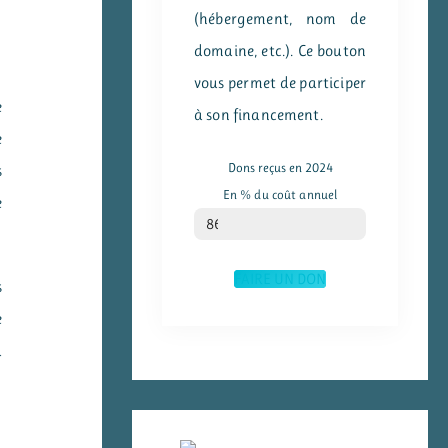
(hébergement, nom de
domaine, etc.). Ce bouton
vous permet de participer
e
à son financement.
e
Dons reçus en 2024
s
En % du coût annuel
e
% du coût annuel
86
FAIRE UN DON
s
e
a