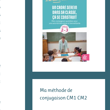
s
s
t
s
e
é
t
t
Ma méthode de
conjugaison CM1 CM2
e