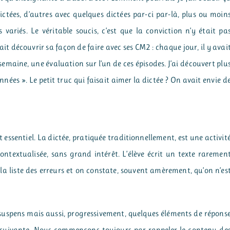
ctées, d’autres avec quelques dictées par-ci par-là, plus ou moin
s variés. Le véritable soucis, c’est que la conviction n’y était pa
ait découvrir sa façon de faire avec ses CM2 : chaque jour, il y avai
 semaine, une évaluation sur l’un de ces épisodes. J’ai découvert plu
nnées ». Le petit truc qui faisait aimer la dictée ? On avait envie d
essentiel. La dictée, pratiquée traditionnellement, est une activit
ontextualisée, sans grand intérêt. L’élève écrit un texte raremen
 la liste des erreurs et on constate, souvent amèrement, qu’on n’es
du suspens mais aussi, progressivement, quelques éléments de répons