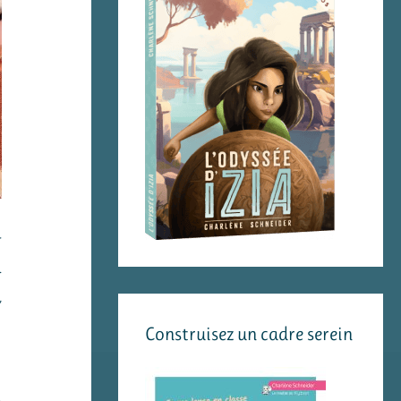
r
.
,
Construisez un cadre serein
a