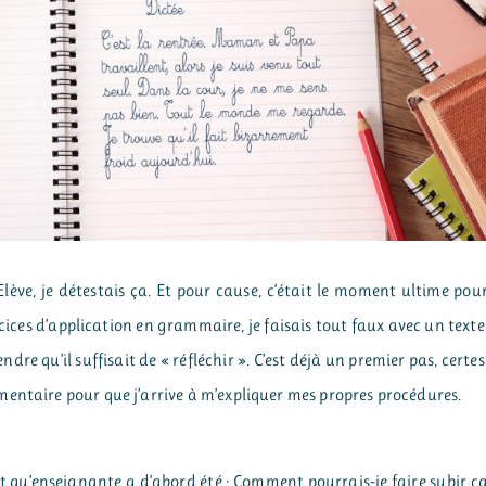
Elève, je détestais ça. Et pour cause, c’était le moment ultime pou
rcices d’application en grammaire, je faisais tout faux avec un texte
re qu’il suffisait de « réfléchir ». C’est déjà un premier pas, certes
entaire pour que j’arrive à m’expliquer mes propres procédures.
t qu’enseignante a d’abord été : Comment pourrais-je faire subir ç