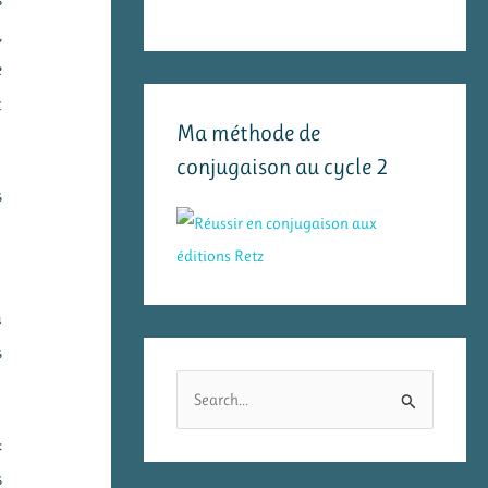
s
,
e
t
Ma méthode de
conjugaison au cycle 2
s
n
s
R
e
:
c
s
h