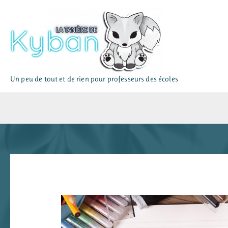
Aller
au
contenu
Un peu de tout et de rien pour professeurs des écoles