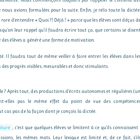
ne suivante. Nous commençons toujours par rappeler le contenu de
nous avions formulées pour la suite. Enfin, je relis toute la dictée
 rare d’entendre « Quoi ?! Déjà ! » parce que les élèves sont déçus d
squ’on leur rappel qu’il faudra écrire tout ça, que certains se disen
sité des élèves a généré une forme de motivation.
é. Il faudra tout de même veiller à faire entrer les élèves dans le
 des progrès visibles, mesurables et donc stimulants.
ile ? Après tout, des productions d’écrits autonomes et régulières (u
ent-elles pas le même effet du point de vue des compétence
t cas pas de la façon dont je conçois la dictée.
iture
, c’est que quelques élèves se limitent à ce qu’ils connaissent 
ions, les mêmes mots. Leur lexique est limité et, de ce fait, s’il