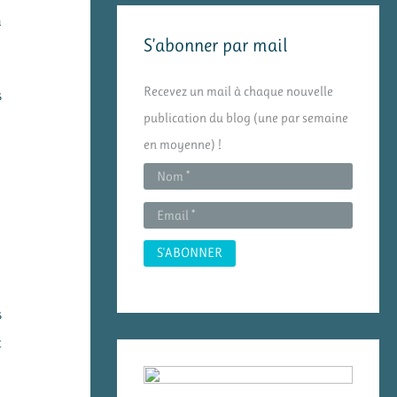
n
e
S’abonner par mail
r
c
Recevez un mail à chaque nouvelle
s
h
publication du blog (une par semaine
e
en moyenne) !
r
:
s
t