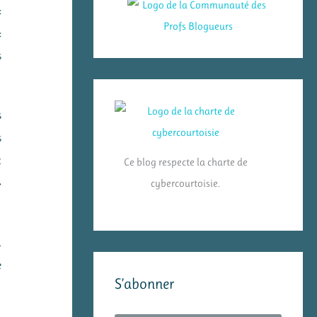
:
:
s
s
s
t
Ce blog respecte la charte de
cybercourtoisie.
»
a
e
S’abonner