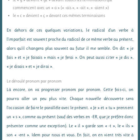
commencent avec un « a » (« -ais », « -ait », « -aient »)
le « c » devient « ç » devant ces mêmes terminaisons
En dehors de ces quelques variations, le radical d’un verbe à
l’imparfait est souvent proche du radical de ce même verbe au présent,
alors qu’il changera plus souvent au futur il me semble. On dit « je
fais » et « je faisais » mais « je ferai ». On peut aussi citer « je dis »,
« je disais » et « je dirai ».
Le déroulé pronom par pronom
Là encore, on va progresser pronom par pronom. Cette fois-ci, on
pourra aller un peu plus vite. Chaque nouvelle découverte sera
l’occasion de faire le parallèle avec le présent. « Je » et « tu » prennent
un « s », comme au présent (sauf des verbes en -ER, que je préfère donc
présenter comme une exception). Le « il » garde son « -t », le « ils »
son « -ent ». Idem pour nous et vous. En fait, on en vient très vite à