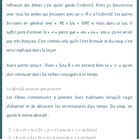
réflexion des élèves c’est qu’on garde l’infinitif. Alors ça fonctionne
avec tous les verbes qui finissent avec un « -R » à l’infinitif. Les autres
finissent en général avec « -RE » (ou « -DRE ») mais dans ce cas, il
suffit juste d’enlever le « -e » parce que « -eai » ou « -eas », ça ne serait
pas très français. C’est comme cela qu’ils l’ont formulé et du coup, c’est
ainsi expliqué dans la leçon.
Autre petite astuce : Dans « futu-R » on entend bien le « -r- » qu’on
doit retrouver dans les verbes conjugués à ce temps.
Le déroulé pronom par pronom
Les élèves commencent à prendre leurs habitudes lorsqu’il s’agit
d’observer et de découvrir les terminaisons d’un temps. Du coup, on
garde le même déroulé :
« Je » et « tu » (le « je » n’a pas de « -s » au futur)
« Il » et « Ils » (le « il » n’a pas de « -t » au futur)