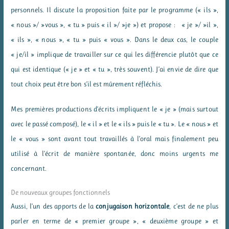
personnels. Il discute la proposition faite par le programme (« ils »,
« nous »/ »vous », « tu » puis « il »/ »je ») et propose : « je »/ »il »,
« ils », « nous », « tu » puis « vous ». Dans le deux cas, le couple
« je/il » implique de travailler sur ce qui les différencie plutôt que ce
qui est identique (« je » et « tu », très souvent). J’ai envie de dire que
tout choix peut être bon s’il est mûrement réfléchis.
Mes premières productions d’écrits impliquent le « je » (mais surtout
avec le passé composé), le « il » et le « ils » puis le « tu ». Le « nous » et
le « vous » sont avant tout travaillés à l’oral mais finalement peu
utilisé à l’écrit de manière spontanée, donc moins urgents me
concernant.
De nouveaux groupes fonctionnels
Aussi, l’un des apports de la
conjugaison horizontale
, c’est de ne plus
parler en terme de « premier groupe », « deuxième groupe » et