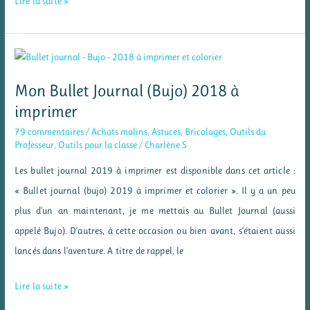
Lire la suite »
journal
(bujo)
2019
à
Mon Bullet Journal (Bujo) 2018 à
imprimer
imprimer
et
79 commentaires
/
Achats malins
,
Astuces
,
Bricolages
,
Outils du
à
Professeur
,
Outils pour la classe
/
Charlène S
colorier
Les bullet journal 2019 à imprimer est disponible dans cet article :
« Bullet journal (bujo) 2019 à imprimer et colorier ». Il y a un peu
plus d’un an maintenant, je me mettais au Bullet Journal (aussi
appelé Bujo). D’autres, à cette occasion ou bien avant, s’étaient aussi
lancés dans l’aventure. A titre de rappel, le
Mon
Lire la suite »
Bullet