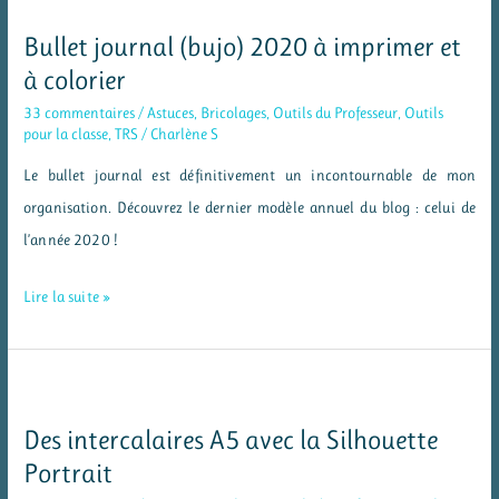
imprimer
Bullet journal (bujo) 2020 à imprimer et
à colorier
33 commentaires
/
Astuces
,
Bricolages
,
Outils du Professeur
,
Outils
pour la classe
,
TRS
/
Charlène S
Le bullet journal est définitivement un incontournable de mon
organisation. Découvrez le dernier modèle annuel du blog : celui de
l’année 2020 !
Bullet
Lire la suite »
journal
(bujo)
2020
à
Des intercalaires A5 avec la Silhouette
imprimer
Portrait
et