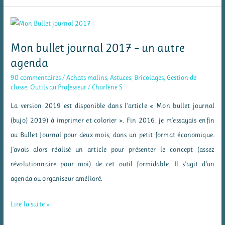
Journal
(Bujo)
2018
Mon bullet journal 2017 – un autre
à
agenda
imprimer
90 commentaires
/
Achats malins
,
Astuces
,
Bricolages
,
Gestion de
classe
,
Outils du Professeur
/
Charlène S
La version 2019 est disponible dans l’article « Mon bullet journal
(bujo) 2019) à imprimer et colorier ». Fin 2016, je m’essayais enfin
au Bullet Journal pour deux mois, dans un petit format économique.
J’avais alors réalisé un article pour présenter le concept (assez
révolutionnaire pour moi) de cet outil formidable. Il s’agit d’un
agenda ou organiseur amélioré.
Mon
Lire la suite »
bullet