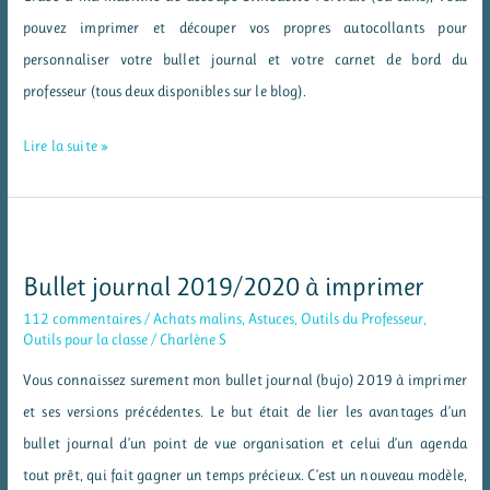
pouvez imprimer et découper vos propres autocollants pour
personnaliser votre bullet journal et votre carnet de bord du
professeur (tous deux disponibles sur le blog).
Des
Lire la suite »
autocollants
pour
personnaliser
bullet
Bullet journal 2019/2020 à imprimer
journal
112 commentaires
/
Achats malins
,
Astuces
,
Outils du Professeur
,
et
Outils pour la classe
/
Charlène S
carnet
Vous connaissez surement mon bullet journal (bujo) 2019 à imprimer
de
et ses versions précédentes. Le but était de lier les avantages d’un
bord
bullet journal d’un point de vue organisation et celui d’un agenda
tout prêt, qui fait gagner un temps précieux. C’est un nouveau modèle,