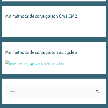
Ma méthode de conjugaison CM1 CM2
Ma méthode de conjugaison au cycle 2
R
e
c
h