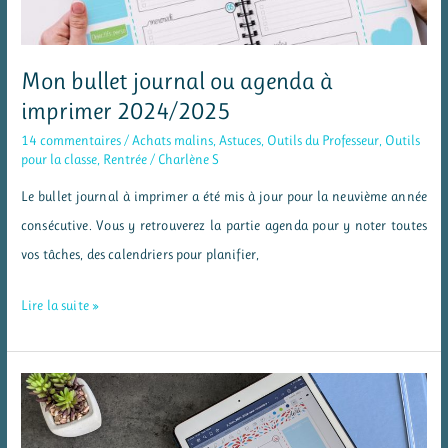
Mon bullet journal ou agenda à
imprimer 2024/2025
14 commentaires
/
Achats malins
,
Astuces
,
Outils du Professeur
,
Outils
pour la classe
,
Rentrée
/
Charlène S
Le bullet journal à imprimer a été mis à jour pour la neuvième année
consécutive. Vous y retrouverez la partie agenda pour y noter toutes
vos tâches, des calendriers pour planifier,
Mon
Lire la suite »
bullet
journal
ou
agenda