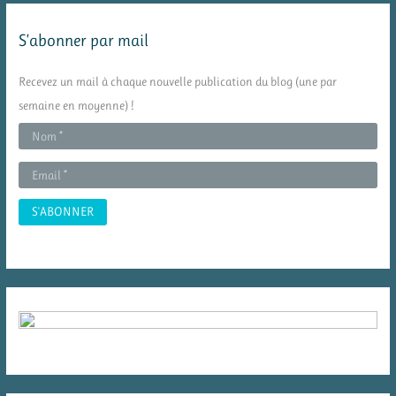
e
S’abonner par mail
r
c
Recevez un mail à chaque nouvelle publication du blog (une par
h
semaine en moyenne) !
e
r
: