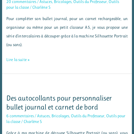
20 commentaires
/
Astuces
,
Bricolages
,
Outils du Professeur
,
Outils
à
pour la classe
/
Charlène S
colorier
Pour compléter son bullet journal, pour un carnet rechargeable, un
organiseur ou même pour un petit classeur A5, je vous propose une
série d’intercalaires à découper grâce à la machine Silhouette Portrait
(ou sans).
Des
Lire la suite »
intercalaires
A5
avec
la
Des autocollants pour personnaliser
Silhouette
bullet journal et carnet de bord
Portrait
6 commentaires
/
Astuces
,
Bricolages
,
Outils du Professeur
,
Outils pour
la classe
/
Charlène S
Grâce à ma machine de découpe Silhouette Portrait (ou sans), vous