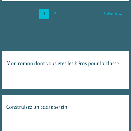
journal
2017
1
2
Suivant
→
–
un
autre
agenda
Mon roman dont vous êtes les héros pour la classe
Construisez un cadre serein