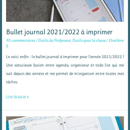
à
imprimer
2024/2025
Bullet journal 2021/2022 à imprimer
70 commentaires
/
Outils du Professeur
,
Outils pour la classe
/
Charlène
S
Le voici enfin : le bullet journal à imprimer pour l’année 2021/2022 !
Une astucieuse fusion entre agenda, organiseur et todo list qui me
suit depuis des années et me permet de m’organiser entre toutes mes
tâches.
Bullet
Lire la suite »
journal
2021/2022
à
imprimer