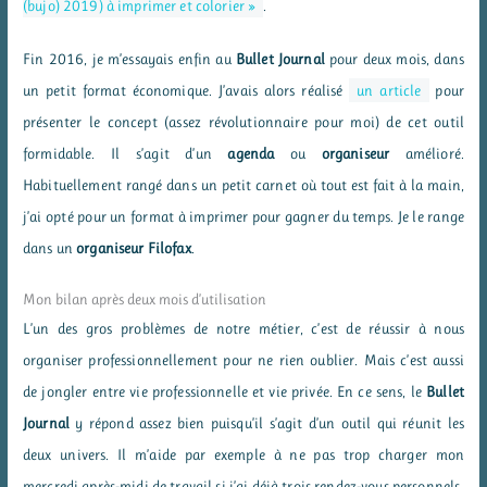
(bujo) 2019) à imprimer et colorier »
.
Fin 2016, je m’essayais enfin au
Bullet Journal
pour deux mois, dans
un petit format économique. J’avais alors réalisé
un article
pour
présenter le concept (assez révolutionnaire pour moi) de cet outil
formidable. Il s’agit d’un
agenda
ou
organiseur
amélioré.
Habituellement rangé dans un petit carnet où tout est fait à la main,
j’ai opté pour un format à imprimer pour gagner du temps. Je le range
dans un
organiseur Filofax
.
Mon bilan après deux mois d’utilisation
L’un des gros problèmes de notre métier, c’est de réussir à nous
organiser professionnellement pour ne rien oublier. Mais c’est aussi
de jongler entre vie professionnelle et vie privée. En ce sens, le
Bullet
Journal
y répond assez bien puisqu’il s’agit d’un outil qui réunit les
deux univers. Il m’aide par exemple à ne pas trop charger mon
mercredi après-midi de travail si j’ai déjà trois rendez-vous personnels.