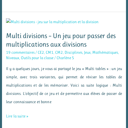
affichage
pour
résoudre
des
Multi divisions – Un jeu pour passer des
problèmes
multiplications aux divisions
19 commentaires
/
CE2
,
CM1
,
CM2
,
Disciplines
,
Jeux
,
Mathématiques
,
Niveaux
,
Outils pour la classe
/
Charlène S
Il y a quelques jours, je vous ai partagé le jeu « Multi tables » : un jeu
simple, avec trois variantes, qui permet de réviser les tables de
multiplications et de les mémoriser. Voici sa suite logique : Multi
divisions. L’objectif de ce jeu et de permettre aux élèves de passer de
leur connaissance et bonne
Multi
Lire la suite »
divisions