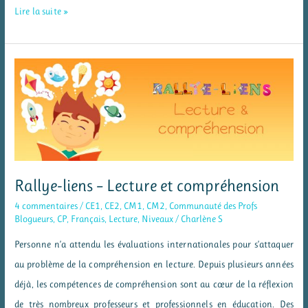
Mes
Lire la suite »
mandalas
des
tables
de
multiplication
par
2,
4
Rallye-liens – Lecture et compréhension
et
4 commentaires
/
CE1
,
CE2
,
CM1
,
CM2
,
Communauté des Profs
8
Blogueurs
,
CP
,
Français
,
Lecture
,
Niveaux
/
Charlène S
Personne n’a attendu les évaluations internationales pour s’attaquer
au problème de la compréhension en lecture. Depuis plusieurs années
déjà, les compétences de compréhension sont au cœur de la réflexion
de très nombreux professeurs et professionnels en éducation. Des