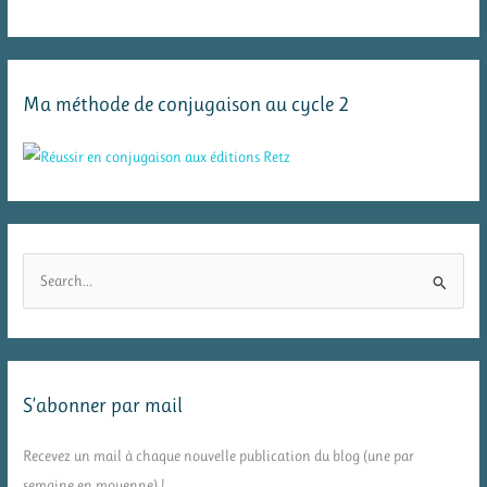
Ma méthode de conjugaison au cycle 2
R
e
c
h
e
S’abonner par mail
r
c
Recevez un mail à chaque nouvelle publication du blog (une par
h
semaine en moyenne) !