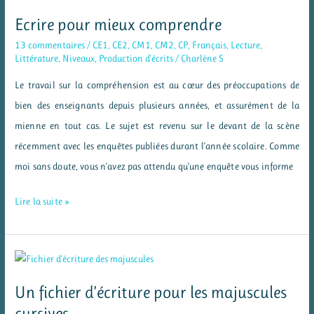
jeux
Ecrire pour mieux comprendre
pour
13 commentaires
/
CE1
,
CE2
,
CM1
,
CM2
,
CP
,
Français
,
Lecture
,
réviser
Littérature
,
Niveaux
,
Production d'écrits
/
Charlène S
les
Le travail sur la compréhension est au cœur des préoccupations de
tables
bien des enseignants depuis plusieurs années, et assurément de la
de
mienne en tout cas. Le sujet est revenu sur le devant de la scène
multiplication
récemment avec les enquêtes publiées durant l’année scolaire. Comme
moi sans doute, vous n’avez pas attendu qu’une enquête vous informe
Ecrire
Lire la suite »
pour
mieux
comprendre
Un fichier d’écriture pour les majuscules
cursives