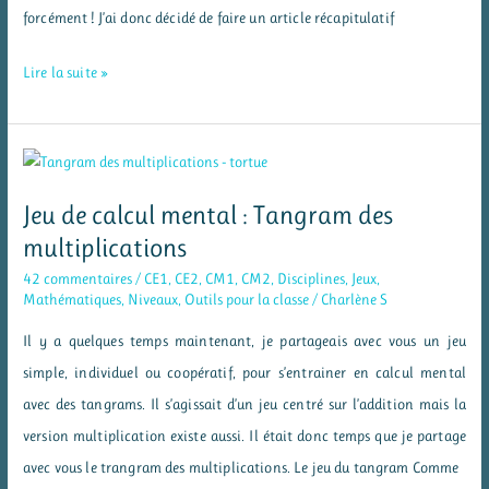
forcément ! J’ai donc décidé de faire un article récapitulatif
Des
Lire la suite »
ressources
pour
travailler
la
Jeu de calcul mental : Tangram des
multiplication
multiplications
et
42 commentaires
/
CE1
,
CE2
,
CM1
,
CM2
,
Disciplines
,
Jeux
,
les
Mathématiques
,
Niveaux
,
Outils pour la classe
/
Charlène S
tables
Il y a quelques temps maintenant, je partageais avec vous un jeu
simple, individuel ou coopératif, pour s’entrainer en calcul mental
avec des tangrams. Il s’agissait d’un jeu centré sur l’addition mais la
version multiplication existe aussi. Il était donc temps que je partage
avec vous le trangram des multiplications. Le jeu du tangram Comme