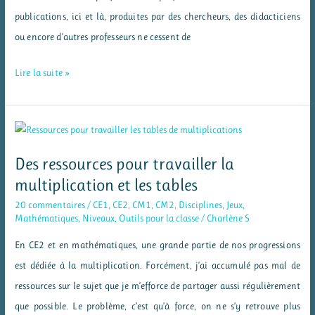
publications, ici et là, produites par des chercheurs, des didacticiens
ou encore d’autres professeurs ne cessent de
Rallye-
Lire la suite »
liens
–
Lecture
et
Des ressources pour travailler la
compréhension
multiplication et les tables
20 commentaires
/
CE1
,
CE2
,
CM1
,
CM2
,
Disciplines
,
Jeux
,
Mathématiques
,
Niveaux
,
Outils pour la classe
/
Charlène S
En CE2 et en mathématiques, une grande partie de nos progressions
est dédiée à la multiplication. Forcément, j’ai accumulé pas mal de
ressources sur le sujet que je m’efforce de partager aussi régulièrement
que possible. Le problème, c’est qu’à force, on ne s’y retrouve plus