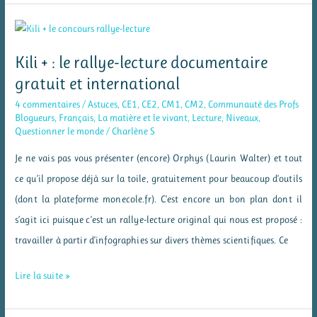
–
Un
jeu
Kili + : le rallye-lecture documentaire
pour
gratuit et international
passer
4 commentaires
/
Astuces
,
CE1
,
CE2
,
CM1
,
CM2
,
Communauté des Profs
des
Blogueurs
,
Français
,
La matière et le vivant
,
Lecture
,
Niveaux
,
Questionner le monde
/
Charlène S
multiplications
aux
Je ne vais pas vous présenter (encore) Orphys (Laurin Walter) et tout
divisions
ce qu’il propose déjà sur la toile, gratuitement pour beaucoup d’outils
(dont la plateforme monecole.fr). C’est encore un bon plan dont il
s’agit ici puisque c’est un rallye-lecture original qui nous est proposé :
travailler à partir d’infographies sur divers thèmes scientifiques. Ce
Kili
Lire la suite »
+
: