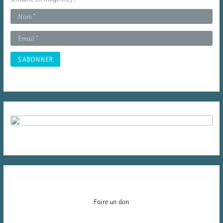
e
r
:
Faire un don