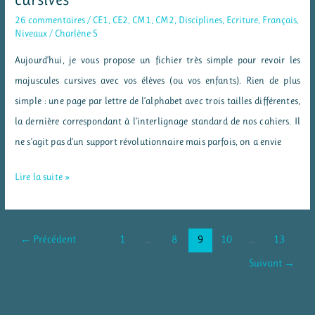
26 commentaires
/
CE1
,
CE2
,
CM1
,
CM2
,
Disciplines
,
Ecriture
,
Français
,
Niveaux
/
Charlène S
Aujourd’hui, je vous propose un fichier très simple pour revoir les
majuscules cursives avec vos élèves (ou vos enfants). Rien de plus
simple : une page par lettre de l’alphabet avec trois tailles différentes,
la dernière correspondant à l’interlignage standard de nos cahiers. Il
ne s’agit pas d’un support révolutionnaire mais parfois, on a envie
Un
Lire la suite »
fichier
d’écriture
pour
←
Précédent
1
…
8
9
10
…
13
les
Suivant
→
majuscules
cursives