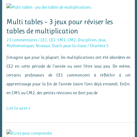
le
rallye-
Multi tables – 3 jeux pour réviser les
lecture
tables de multiplication
documentaire
21 commentaires
/
CE1
,
CE2
,
CM1
,
CM2
,
Disciplines
,
Jeux
,
gratuit
Mathématiques
,
Niveaux
,
Outils pour la classe
/
Charlène S
et
J’imagine que pour la plupart, les multiplications ont été abordées en
international
CE2 en cette période de l’année ou vont l’être sous peu. De même,
certains professeurs de CE1 commencent à réfléchir à cet
apprentissage pour la fin de l’année (voire l’ont déjà entamé). Enfin,
en CM1 ou CM2, des petites révisions ne font pas de
Multi
Lire la suite »
tables
–
3