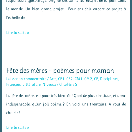
responsable (gaspillage, origine des aliments, etc.) et de la faim dans
le monde. Un bien grand projet ! Pour enrichir encore ce projet à
l’échelle de
Vocabulaire
Lire la suite »
–
les
expressions
des
Fête des mères – poèmes pour maman
menus
Laisser un commentaire
/
Arts
,
CE1
,
CE2
,
CM1
,
CM2
,
CP
,
Disciplines
,
de
Français
,
Littérature
,
Niveaux
/
Charlène S
restaurant
La fête des mères est pour très bientôt ! Quoi de plus classique, et donc
indispensable, qu’un joli poème ? En voici une trentaine. A vous de
choisir !
Fête
Lire la suite »