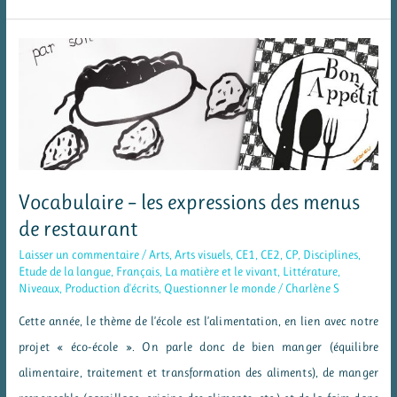
carte
pour
la
fête
des
pères
(Silhouette
Portrait)
Vocabulaire – les expressions des menus
de restaurant
Laisser un commentaire
/
Arts
,
Arts visuels
,
CE1
,
CE2
,
CP
,
Disciplines
,
Etude de la langue
,
Français
,
La matière et le vivant
,
Littérature
,
Niveaux
,
Production d'écrits
,
Questionner le monde
/
Charlène S
Cette année, le thème de l’école est l’alimentation, en lien avec notre
projet « éco-école ». On parle donc de bien manger (équilibre
alimentaire, traitement et transformation des aliments), de manger