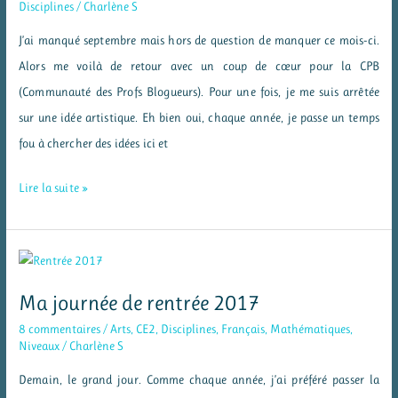
des
Disciplines
/
Charlène S
cartes
J’ai manqué septembre mais hors de question de manquer ce mois-ci.
de
Alors me voilà de retour avec un coup de cœur pour la CPB
vœux
(Communauté des Profs Blogueurs). Pour une fois, je me suis arrêtée
sur une idée artistique. Eh bien oui, chaque année, je passe un temps
fou à chercher des idées ici et
Mon
Lire la suite »
coup
de
cœur
d’octobre
Ma journée de rentrée 2017
–
8 commentaires
/
Arts
,
CE2
,
Disciplines
,
Français
,
Mathématiques
,
le
Niveaux
/
Charlène S
renardoux
Demain, le grand jour. Comme chaque année, j’ai préféré passer la