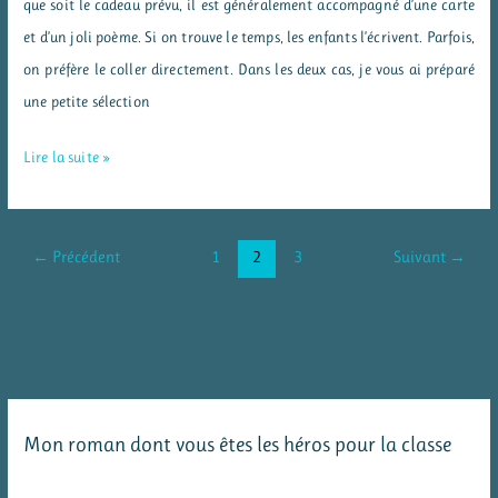
que soit le cadeau prévu, il est généralement accompagné d’une carte
et d’un joli poème. Si on trouve le temps, les enfants l’écrivent. Parfois,
on préfère le coller directement. Dans les deux cas, je vous ai préparé
une petite sélection
Fête
Lire la suite »
des
pères
–
←
Précédent
1
2
3
Suivant
→
des
poèmes
pour
Papa
Mon roman dont vous êtes les héros pour la classe