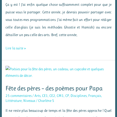
Ça y est ! J’ai enfin quelque chose suffisamment complet pour que je
puisse vous le partager. Cette année, je devrais pouvoir partager avec
vous toutes mes programmations. J’ai même fait un effort pour rédiger
celle d’anglais (je suis les méthodes Ghostie et Hamish) ou encore
détailler un peu celle des arts. Bref, cette année,
Mes
Lire la suite »
programmations
de
CE2
en
2017-
Fête des pères – des poèmes pour Papa
2018
25 commentaires
/
Arts
,
CE1
,
CE2
,
CM1
,
CP
,
Disciplines
,
Français
,
Littérature
,
Niveaux
/
Charlène S
Il ne reste plus beaucoup de temps et la fête des pères approche ! Quel