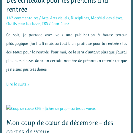
Des écriteaux pour les prénoms à la
à
rentrée
colorier
147 commentaires
/
Arts
,
Arts visuels
,
Disciplines
,
Matériel des élèves
,
Outils pour la classe
,
TRS
/
Charlène S
Ce soir, je partage avec vous une publication à haute teneur
pédagogique (ha ha !) mais surtout bien pratique pour la rentrée : les
écriteaux pour la rentrée. Pour moi, ce le sera d’autant plus que j’aurai
plusieurs classes donc un certain nombre de prénoms à retenir (et que
je ne suis pas très douée
Des
Lire la suite »
écriteaux
pour
les
prénoms
Mon coup de cœur de décembre – des
à
cartes de vœux