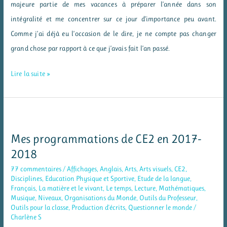
majeure partie de mes vacances à préparer l’année dans son
intégralité et me concentrer sur ce jour d’importance peu avant.
Comme j’ai déjà eu l’occasion de le dire, je ne compte pas changer
grand chose par rapport à ce que j’avais fait l’an passé.
Ma
Lire la suite »
journée
de
rentrée
2017
Mes programmations de CE2 en 2017-
2018
77 commentaires
/
Affichages
,
Anglais
,
Arts
,
Arts visuels
,
CE2
,
Disciplines
,
Education Physique et Sportive
,
Etude de la langue
,
Français
,
La matière et le vivant
,
Le temps
,
Lecture
,
Mathématiques
,
Musique
,
Niveaux
,
Organisations du Monde
,
Outils du Professeur
,
Outils pour la classe
,
Production d'écrits
,
Questionner le monde
/
Charlène S