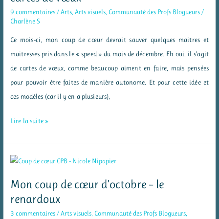
la
9 commentaires
/
Arts
,
Arts visuels
,
Communauté des Profs Blogueurs
/
rentrée
Charlène S
Ce mois-ci, mon coup de cœur devrait sauver quelques maitres et
maitresses pris dans le « speed » du mois de décembre. Eh oui, il s’agit
de cartes de vœux, comme beaucoup aiment en faire, mais pensées
pour pouvoir être faites de manière autonome. Et pour cette idée et
ces modèles (car il y en a plusieurs),
Mon
Lire la suite »
coup
de
cœur
de
Mon coup de cœur d’octobre – le
décembre
renardoux
–
3 commentaires
/
Arts visuels
,
Communauté des Profs Blogueurs
,