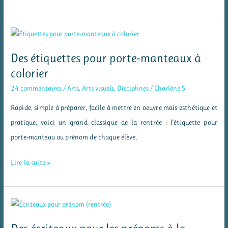
des
mères
–
poèmes
Des étiquettes pour porte-manteaux à
pour
colorier
maman
24 commentaires
/
Arts
,
Arts visuels
,
Disciplines
/
Charlène S
Rapide, simple à préparer, facile à mettre en oeuvre mais esthétique et
pratique, voici un grand classique de la rentrée : l’étiquette pour
porte-manteau au prénom de chaque élève.
Des
Lire la suite »
étiquettes
pour
porte-
manteaux