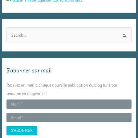
R
e
c
h
e
S’abonner par mail
r
c
Recevez un mail à chaque nouvelle publication du blog (une par
h
semaine en moyenne) !
e
r
: