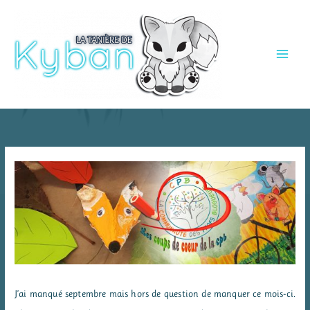
Aller
au
contenu
J’ai manqué septembre mais hors de question de manquer ce mois-ci.