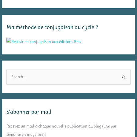
Ma méthode de conjugaison au cycle 2
R
e
c
h
e
S’abonner par mail
r
c
Recevez un mail à chaque nouvelle publication du blog (une par
h
semaine en moyenne) !