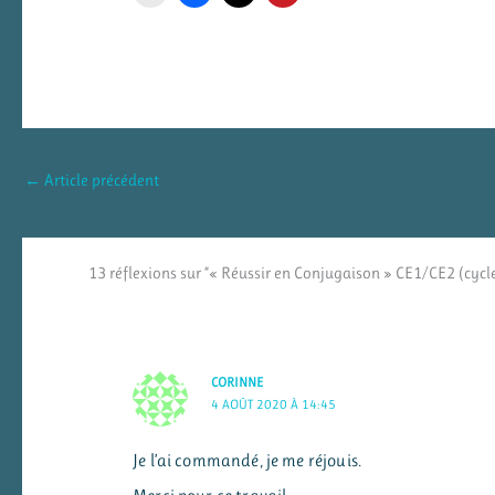
←
Article précédent
13 réflexions sur “« Réussir en Conjugaison » CE1/CE2 (cycle 2
CORINNE
4 AOÛT 2020 À 14:45
Je l’ai commandé, je me réjouis.