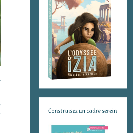
s
e
Construisez un cadre serein
r
n