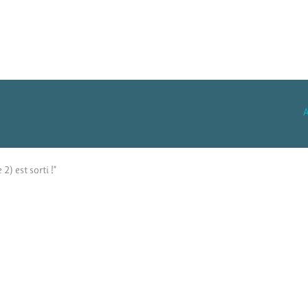
A
) est sorti !”