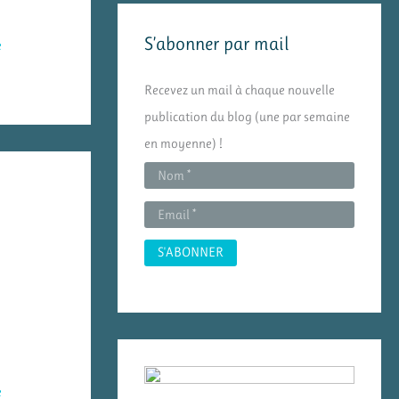
e
S’abonner par mail
e
r
c
Recevez un mail à chaque nouvelle
h
publication du blog (une par semaine
e
en moyenne) !
r
:
e