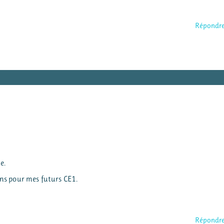
Répondr
e.
ons pour mes futurs CE1.
Répondr