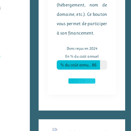
(hébergement, nom de
i
domaine, etc.). Ce bouton
vous permet de participer
à son financement.
Dons reçus en 2024
e
En % du coût annuel
% du coût annuel
86
FAIRE UN DON