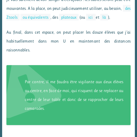
mouvantes. A la place, on peut judicieusement utiliser, au besoin,
des
Ztools
ou équivalents
, des
plateaux
(ou
ici
et
là
),
Au final, dans cet espace, on peut placer les douze élèves que j’ai
habituellement dans mon U en maintenant des distances
raisonnables.
Par contre, il me faudra être vigilante aux deux élèves
au centre, en face de moi, qui risquent de se replacer au
centre de leur table et donc de se rapprocher de leurs
camarades.