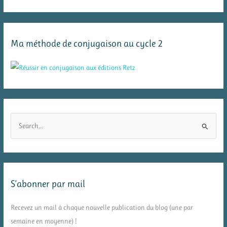
Ma méthode de conjugaison au cycle 2
R
e
c
h
e
S’abonner par mail
r
c
Recevez un mail à chaque nouvelle publication du blog (une par
h
semaine en moyenne) !