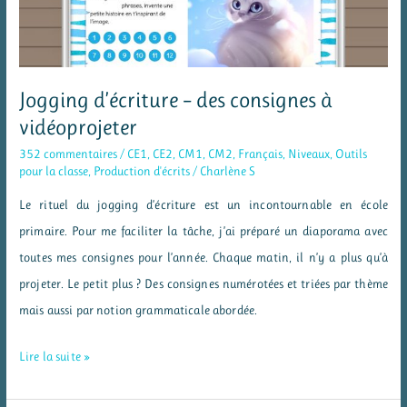
posées
Jogging d’écriture – des consignes à
vidéoprojeter
352 commentaires
/
CE1
,
CE2
,
CM1
,
CM2
,
Français
,
Niveaux
,
Outils
pour la classe
,
Production d'écrits
/
Charlène S
Le rituel du jogging d’écriture est un incontournable en école
primaire. Pour me faciliter la tâche, j’ai préparé un diaporama avec
toutes mes consignes pour l’année. Chaque matin, il n’y a plus qu’à
projeter. Le petit plus ? Des consignes numérotées et triées par thème
mais aussi par notion grammaticale abordée.
Jogging
Lire la suite »
d’écriture