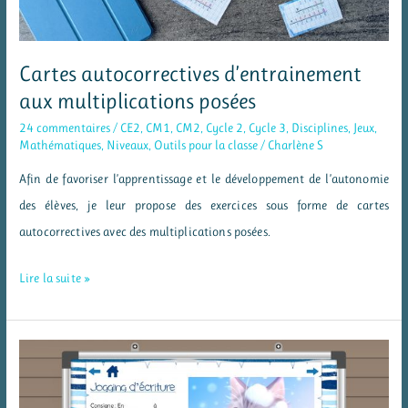
Cartes autocorrectives d’entrainement
aux multiplications posées
24 commentaires
/
CE2
,
CM1
,
CM2
,
Cycle 2
,
Cycle 3
,
Disciplines
,
Jeux
,
Mathématiques
,
Niveaux
,
Outils pour la classe
/
Charlène S
Afin de favoriser l’apprentissage et le développement de l’autonomie
des élèves, je leur propose des exercices sous forme de cartes
autocorrectives avec des multiplications posées.
Cartes
Lire la suite »
autocorrectives
d’entrainement
aux
multiplications