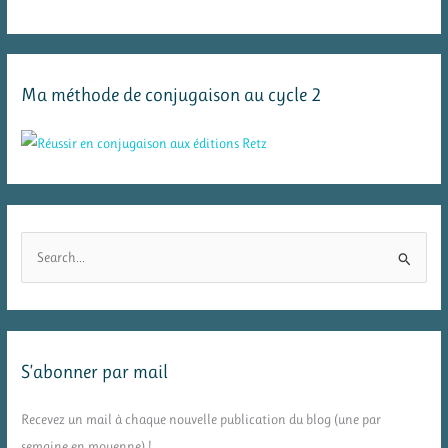
Ma méthode de conjugaison au cycle 2
R
e
c
h
e
S’abonner par mail
r
c
Recevez un mail à chaque nouvelle publication du blog (une par
h
semaine en moyenne) !