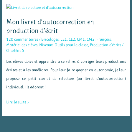
–
des
consignes
Mon livret d’autocorrection en
à
production d’écrit
vidéoprojeter
120 commentaires
/
Bricolages
,
CE1
,
CE2
,
CM1
,
CM2
,
Français
,
Matériel des élèves
,
Niveaux
,
Outils pour la classe
,
Production d'écrits
/
Charlène S
Les élèves doivent apprendre à se relire, à corriger leurs productions
écrites et à les améliorer. Pour leur faire gagner en autonomie, je leur
propose ce petit carnet de relecture (ou livret d’autocorrection)
individuel. Ils adorent !
Mon
Lire la suite »
livret
d’autocorrection
en