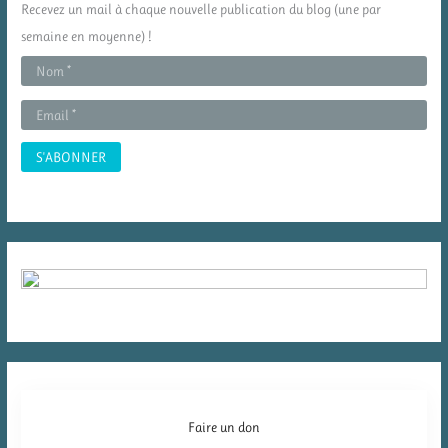
Recevez un mail à chaque nouvelle publication du blog (une par
h
semaine en moyenne) !
e
r
:
Faire un don