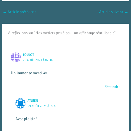
←
Article précédent
Article suivant
→
8 réflexions sur “Nos métiers peu à peu : un affichage réutilisable”
TOULOT
29 AOÛT 2021 À 07:34
Un immense merci 🙏
Répondre
AYLEEN
29 AOÛT 2021 À 09:48
Avec plaisir !