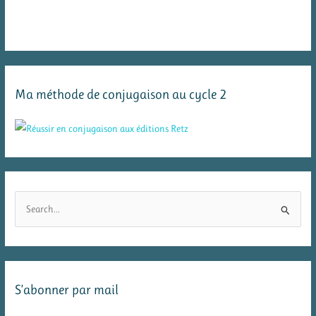
Ma méthode de conjugaison au cycle 2
R
e
c
h
e
S’abonner par mail
r
c