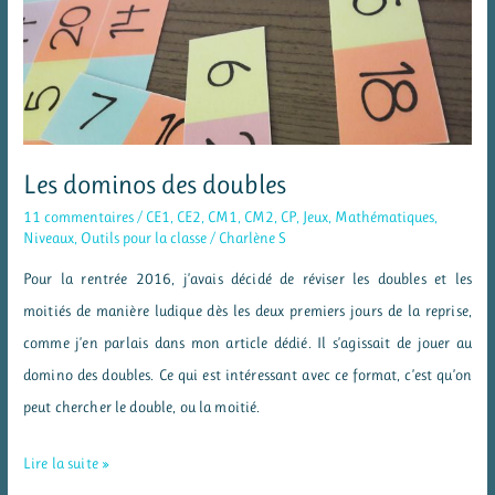
les
tables
Les dominos des doubles
11 commentaires
/
CE1
,
CE2
,
CM1
,
CM2
,
CP
,
Jeux
,
Mathématiques
,
Niveaux
,
Outils pour la classe
/
Charlène S
Pour la rentrée 2016, j’avais décidé de réviser les doubles et les
moitiés de manière ludique dès les deux premiers jours de la reprise,
comme j’en parlais dans mon article dédié. Il s’agissait de jouer au
domino des doubles. Ce qui est intéressant avec ce format, c’est qu’on
peut chercher le double, ou la moitié.
Les
Lire la suite »
dominos