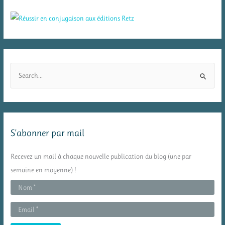
R
e
c
h
e
S’abonner par mail
r
c
Recevez un mail à chaque nouvelle publication du blog (une par
h
semaine en moyenne) !
e
r
: