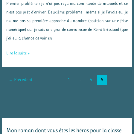
Premier problème : je n’ai pas reçu ma commande de manuels et ce
n’est pas prêt d’arriver. Deuxième problème : même si je l’avais eu, je
n’aime pas sa première approche du nombre (position sur une frise
numérique) car je suis une grande convaincue de Rémi Brissiaud (que
j’ai eu la chance de voir en
Numer’à’l’aise
Lire la suite »
–
jeu
pour
←
Précédent
1
…
4
5
réviser
les
nombres
Mon roman dont vous êtes les héros pour la classe