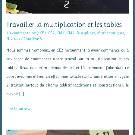
Travailler la multiplication et les tables
13 commentaires
/
CE1
,
CE2
,
CM1
,
CM2
,
Disciplines
,
Mathématiques
,
Niveaux
/
Charlène S
Nous sommes nombreux, en CE2 notamment, à avoir commencé ou à
envisager de commencer notre travail sur la multiplication et ses
tables. Beaucoup m’ont demandé, ici et là, comment j’abordais ce
point avec mes élèves. En effet, mon article sur la numération en cycle
2 traitait surtout du champ additif (additions et soustractions). Je
n’avais […]
Travailler
Lire la suite »
la
multiplication
et