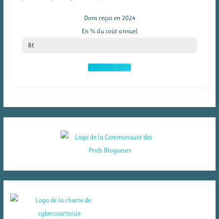
Dons reçus en 2024
En % du coût annuel
% du coût annuel
86
FAIRE UN DON