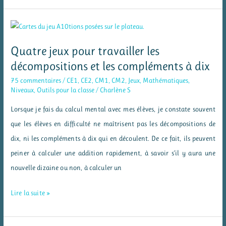
des
doubles
Quatre jeux pour travailler les
décompositions et les compléments à dix
75 commentaires
/
CE1
,
CE2
,
CM1
,
CM2
,
Jeux
,
Mathématiques
,
Niveaux
,
Outils pour la classe
/
Charlène S
Lorsque je fais du calcul mental avec mes élèves, je constate souvent
que les élèves en difficulté ne maîtrisent pas les décompositions de
dix, ni les compléments à dix qui en découlent. De ce fait, ils peuvent
peiner à calculer une addition rapidement, à savoir s’il y aura une
nouvelle dizaine ou non, à calculer un
Quatre
Lire la suite »
jeux
pour