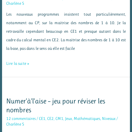
Charlène S
nombre
Les nouveaux programmes insistent tout particulièrement,
en
notamment au CP, sur la maitrise des nombres de 1 à 10. Je la
cycle
retravaille cependant beaucoup en CE1 et presque autant dans le
2
cadre du calcul mental en CE2. La maitrise des nombres de 1 à 10 est
la base, pas dans le sens où elle est facile
Les
Lire la suite »
nombres
de
1
à
Numer’à’l’aise – jeu pour réviser les
10
nombres
avec
12 commentaires
/
CE1
,
CE2
,
CM1
,
Jeux
,
Mathématiques
,
Niveaux
/
affichages
Charlène S