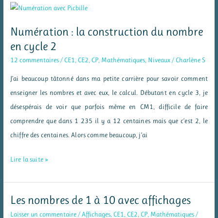
travailler
les
Numération : la construction du nombre
décompositions
en cycle 2
et
12 commentaires
/
CE1
,
CE2
,
CP
,
Mathématiques
,
Niveaux
/
Charlène S
les
J’ai beaucoup tâtonné dans ma petite carrière pour savoir comment
compléments
enseigner les nombres et avec eux, le calcul. Débutant en cycle 3, je
à
désespérais de voir que parfois même en CM1, difficile de faire
dix
comprendre que dans 1 235 il y a 12 centaines mais que c’est 2, le
chiffre des centaines. Alors comme beaucoup, j’ai
Numération
Lire la suite »
:
la
Les nombres de 1 à 10 avec affichages
construction
Laisser un commentaire
/
Affichages
,
CE1
,
CE2
,
CP
,
Mathématiques
/
du