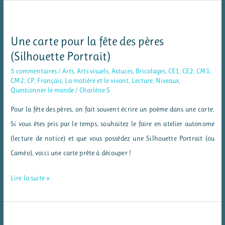
Noël
:
fabriquer
Une carte pour la fête des pères
des
(Silhouette Portrait)
bougies
5 commentaires
/
Arts
,
Arts visuels
,
Astuces
,
Bricolages
,
CE1
,
CE2
,
CM1
,
CM2
,
CP
,
Français
,
La matière et le vivant
,
Lecture
,
Niveaux
,
Questionner le monde
/
Charlène S
Pour la fête des pères, on fait souvent écrire un poème dans une carte.
Si vous êtes pris par le temps, souhaitez le faire en atelier autonome
(lecture de notice) et que vous possédez une Silhouette Portrait (ou
Caméo), voici une carte prête à découper !
Une
Lire la suite »
carte
pour
la