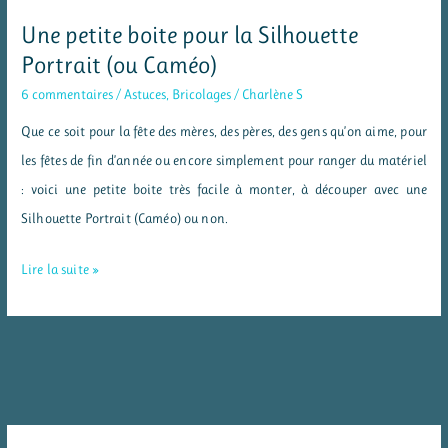
fête
Une petite boite pour la Silhouette
des
Portrait (ou Caméo)
pères
6 commentaires
/
Astuces
,
Bricolages
/
Charlène S
(Silhouette
Que ce soit pour la fête des mères, des pères, des gens qu’on aime, pour
Portrait)
les fêtes de fin d’année ou encore simplement pour ranger du matériel
: voici une petite boite très facile à monter, à découper avec une
Silhouette Portrait (Caméo) ou non.
Une
Lire la suite »
petite
boite
pour
la
Silhouette
Portrait