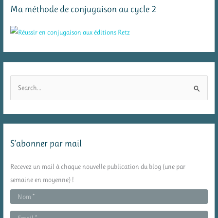
Ma méthode de conjugaison au cycle 2
R
e
c
h
e
S’abonner par mail
r
c
Recevez un mail à chaque nouvelle publication du blog (une par
h
semaine en moyenne) !
e
r