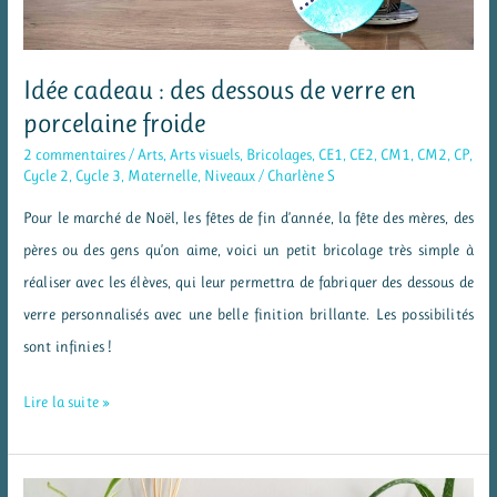
Idée cadeau : des dessous de verre en
porcelaine froide
2 commentaires
/
Arts
,
Arts visuels
,
Bricolages
,
CE1
,
CE2
,
CM1
,
CM2
,
CP
,
Cycle 2
,
Cycle 3
,
Maternelle
,
Niveaux
/
Charlène S
Pour le marché de Noël, les fêtes de fin d’année, la fête des mères, des
pères ou des gens qu’on aime, voici un petit bricolage très simple à
réaliser avec les élèves, qui leur permettra de fabriquer des dessous de
verre personnalisés avec une belle finition brillante. Les possibilités
sont infinies !
Idée
Lire la suite »
cadeau
: