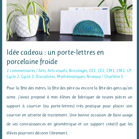
des
dessous
de
verre
en
porcelaine
Idée cadeau : un porte-lettres en
froide
porcelaine froide
2 commentaires
/
Arts
,
Arts visuels
,
Bricolages
,
CE1
,
CE2
,
CM1
,
CM2
,
CP
,
Cycle 2
,
Cycle 3
,
Disciplines
,
Mathématiques
,
Niveaux
/
Charlène S
Pour la fête des mères, la fête des père ou encore la fête des gens qu’on
aime, j’avais proposé à mes élèves de fabriquer de toutes pièces un
support à courrier (ou porte-lettres) très pratique pour placer son
courrier en attente de traitement. Une bonne occasion de faire usage
de ses connaissances en géométrique et un support créatif que les
élèves pourront décorer librement.