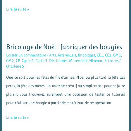
Idée
Lire la suite »
cadeau
:
un
porte-
Bricolage de Noël : fabriquer des bougies
lettres
Laisser un commentaire
/
Arts
,
Arts visuels
,
Bricolages
,
CE1
,
CE2
,
CM1
,
en
CM2
,
CP
,
Cycle 2
,
Cycle 3
,
Disciplines
,
Maternelle
,
Niveaux
,
Sciences
/
Charlène S
porcelaine
froide
Que ce soit pour les fêtes de fin d’année, Noël ou plus tard la fête des
pères, la fête des mères, un marché créatif ou simplement pour se faire
plaisir, vous trouverez surement une occasion de tester ce tutoriel
pour réaliser une bougie à partir de matériaux de récupération.
Bricolage
Lire la suite »
de