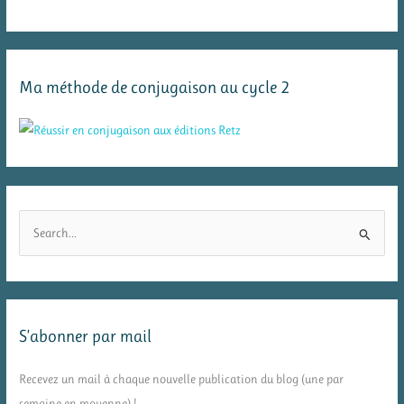
Ma méthode de conjugaison au cycle 2
R
e
c
h
e
S’abonner par mail
r
c
Recevez un mail à chaque nouvelle publication du blog (une par
h
semaine en moyenne) !