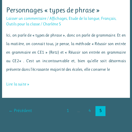
Personnages « types de phrase »
Laisser un commentaire
/
Affichages
,
Etude de la langue
,
Français
,
Outils pour la classe
/
Charlène S
Ici, on parle de « types de phrase », donc on parle de grammaire. Et en
la matière, on connait tous, je pense, la méthode « Réussir son entrée
en grammaire en CE1 » (Retz) et « Réussir son entrée en grammaire
au CE2« . C’est un incontournable et, bien qu’elle soit désormais
présente dans l’écrasante majorité des écoles, elle conserve le
Personnages
Lire la suite »
« types
de
phrase »
←
Précédent
1
…
4
5