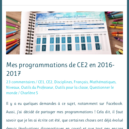
jeu
pour
réviser
les
nombres
Mes programmations de CE2 en 2016-
2017
23 commentaires
/
CE1
,
CE2
,
Disciplines
,
Français
,
Mathématiques
,
Niveaux
,
Outils du Professeur
,
Outils pour la classe
,
Questionner le
monde
/
Charlène S
Il y a eu quelques demandes à ce sujet, notamment sur Facebook.
Aussi, j’ai décidé de partager mes programmations ! Cela dit, il faut
savoir que je les ai écrite cet été, que certaines choses ont déjà évolué
depuis (évaluations diagnostiques en cours) et que tout peu encore