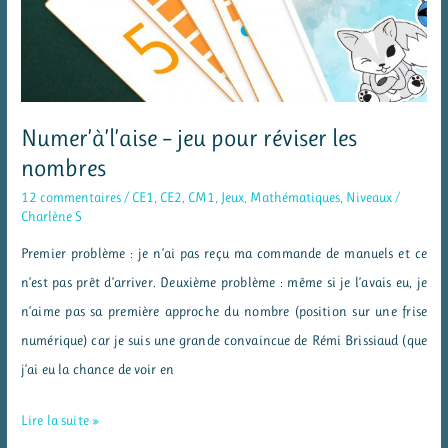
langue
en
CE2
Numer’à’l’aise – jeu pour réviser les
nombres
12 commentaires
/
CE1
,
CE2
,
CM1
,
Jeux
,
Mathématiques
,
Niveaux
/
Charlène S
Premier problème : je n’ai pas reçu ma commande de manuels et ce
n’est pas prêt d’arriver. Deuxième problème : même si je l’avais eu, je
n’aime pas sa première approche du nombre (position sur une frise
numérique) car je suis une grande convaincue de Rémi Brissiaud (que
j’ai eu la chance de voir en
Numer’à’l’aise
Lire la suite »
–