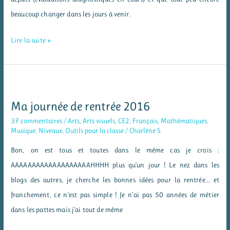
beaucoup changer dans les jours à venir.
Mes
Lire la suite »
programmations
de
CE2
en
Ma journée de rentrée 2016
2016-
37 commentaires
/
Arts
,
Arts visuels
,
CE2
,
Français
,
Mathématiques
,
2017
Musique
,
Niveaux
,
Outils pour la classe
/
Charlène S
Bon, on est tous et toutes dans le même cas je crois :
AAAAAAAAAAAAAAAAAAAHHHH plus qu’un jour ! Le nez dans les
blogs des autres, je cherche les bonnes idées pour la rentrée… et
franchement, ce n’est pas simple ! Je n’ai pas 50 années de métier
dans les pattes mais j’ai tout de même