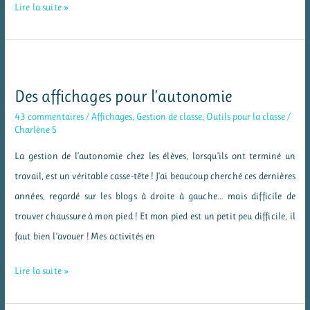
Ma
Lire la suite »
journée
de
rentrée
2016
Des affichages pour l’autonomie
43 commentaires
/
Affichages
,
Gestion de classe
,
Outils pour la classe
/
Charlène S
La gestion de l’autonomie chez les élèves, lorsqu’ils ont terminé un
travail, est un véritable casse-tête ! J’ai beaucoup cherché ces dernières
années, regardé sur les blogs à droite à gauche… mais difficile de
trouver chaussure à mon pied ! Et mon pied est un petit peu difficile, il
faut bien l’avouer ! Mes activités en
Des
Lire la suite »
affichages
pour