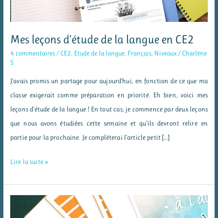
Mes leçons d’étude de la langue en CE2
4 commentaires
/
CE2
,
Etude de la langue
,
Français
,
Niveaux
/
Charlène
S
J’avais promis un partage pour aujourd’hui, en fonction de ce que ma
classe exigerait comme préparation en priorité. Eh bien, voici mes
leçons d’étude de la langue ! En tout cas, je commence par deux leçons
que nous avons étudiées cette semaine et qu’ils devront relire en
partie pour la prochaine. Je compléterai l’article petit […]
Mes
Lire la suite »
leçons
d’étude
de
la