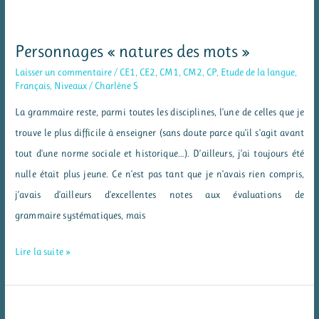
l’autonomie
Personnages « natures des mots »
Laisser un commentaire
/
CE1
,
CE2
,
CM1
,
CM2
,
CP
,
Etude de la langue
,
Français
,
Niveaux
/
Charlène S
La grammaire reste, parmi toutes les disciplines, l’une de celles que je
trouve le plus difficile à enseigner (sans doute parce qu’il s’agit avant
tout d’une norme sociale et historique…). D’ailleurs, j’ai toujours été
nulle était plus jeune. Ce n’est pas tant que je n’avais rien compris,
j’avais d’ailleurs d’excellentes notes aux évaluations de
grammaire systématiques, mais
Personnages
Lire la suite »
« natures
des
mots »