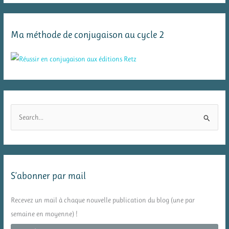
Ma méthode de conjugaison au cycle 2
R
e
c
h
e
S’abonner par mail
r
c
Recevez un mail à chaque nouvelle publication du blog (une par
h
semaine en moyenne) !
e