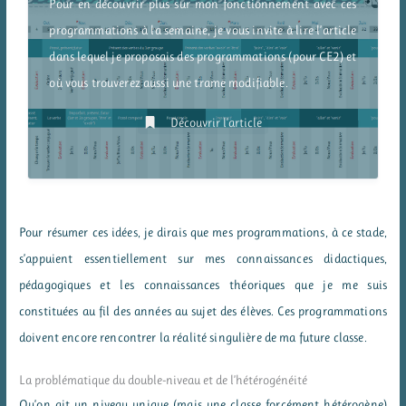
Pour en découvrir plus sur mon fonctionnement avec ces
programmations à la semaine, je vous invite à lire l’article
dans lequel je proposais des programmations (pour CE2) et
où vous trouverez aussi une trame modifiable.
Découvrir l’article
Pour résumer ces idées, je dirais que mes programmations, à ce stade,
s’appuient essentiellement sur mes connaissances didactiques,
pédagogiques et les connaissances théoriques que je me suis
constituées au fil des années au sujet des élèves. Ces programmations
doivent encore rencontrer la réalité singulière de ma future classe.
La problématique du double-niveau et de l’hétérogénéité
Qu’on ait un niveau unique (mais une classe forcément hétérogène)