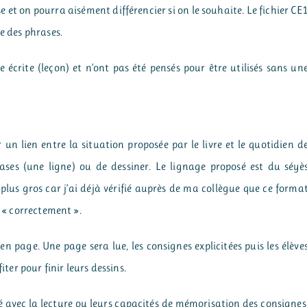
e et on pourra aisément différencier si on le souhaite. Le fichier CE
e des phrases.
e écrite (leçon) et n’ont pas été pensés pour être utilisés sans un
 un lien entre la situation proposée par le livre et le quotidien d
rases (une ligne) ou de dessiner. Le lignage proposé est du séyè
lus gros car j’ai déjà vérifié auprès de ma collègue que ce forma
e « correctement ».
n page. Une page sera lue, les consignes explicitées puis les élève
iter pour finir leurs dessins.
lté avec la lecture ou leurs capacités de mémorisation des consignes