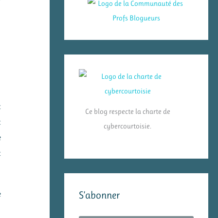
t
Ce blog respecte la charte de
t
cybercourtoisie.
e
t
S’abonner
e