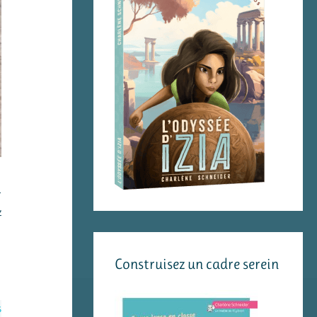
a
z
Construisez un cadre serein
s