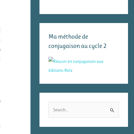
r
Ma méthode de
t
conjugaison au cycle 2
s
t
s
R
e
c
t
h