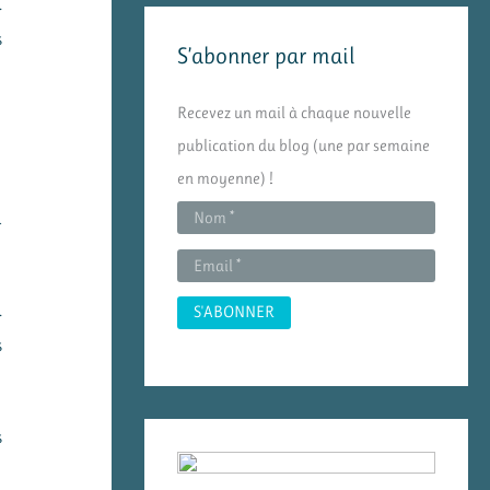
.
e
s
S’abonner par mail
r
c
Recevez un mail à chaque nouvelle
h
publication du blog (une par semaine
e
en moyenne) !
r
a
:
.
s
s