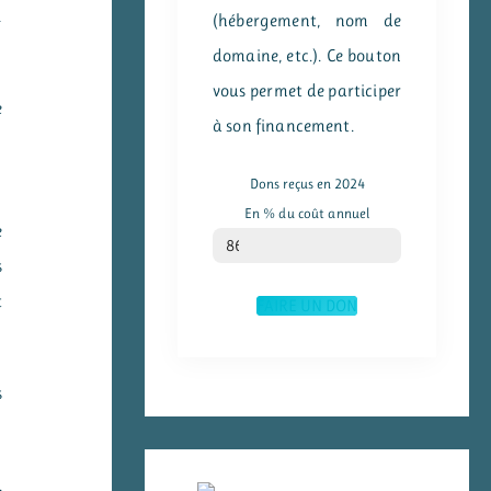
1
(hébergement, nom de
domaine, etc.). Ce bouton
vous permet de participer
e
à son financement.
Dons reçus en 2024
En % du coût annuel
e
% du coût annuel
86
s
t
FAIRE UN DON
s
.