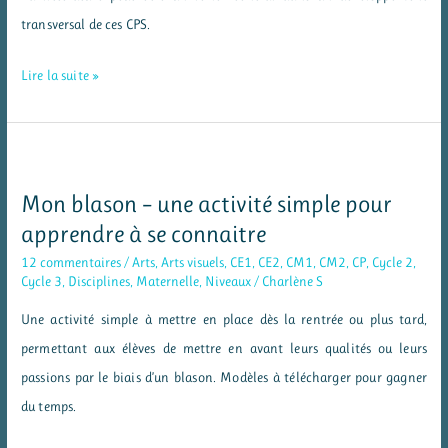
transversal de ces CPS.
La
Lire la suite »
littérature
au
service
des
Mon blason – une activité simple pour
compétences
apprendre à se connaitre
psychosociales
12 commentaires
/
Arts
,
Arts visuels
,
CE1
,
CE2
,
CM1
,
CM2
,
CP
,
Cycle 2
,
Cycle 3
,
Disciplines
,
Maternelle
,
Niveaux
/
Charlène S
Une activité simple à mettre en place dès la rentrée ou plus tard,
permettant aux élèves de mettre en avant leurs qualités ou leurs
passions par le biais d’un blason. Modèles à télécharger pour gagner
du temps.