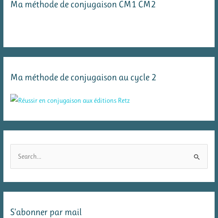
Ma méthode de conjugaison CM1 CM2
Ma méthode de conjugaison au cycle 2
R
e
c
h
e
S’abonner par mail
r