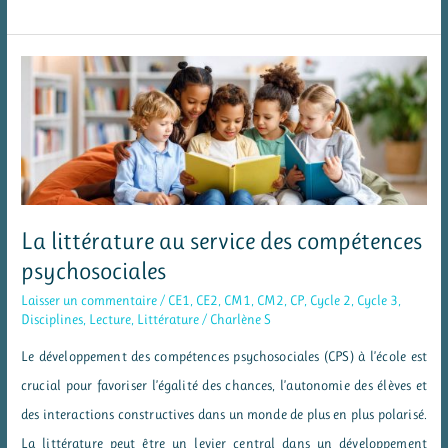
à
lire
les
émotions
grâce
aux
illustrations
d’albums
La littérature au service des compétences
psychosociales
Laisser un commentaire
/
CE1
,
CE2
,
CM1
,
CM2
,
CP
,
Cycle 2
,
Cycle 3
,
Disciplines
,
Lecture
,
Littérature
/
Charlène S
Le développement des compétences psychosociales (CPS) à l’école est
crucial pour favoriser l’égalité des chances, l’autonomie des élèves et
des interactions constructives dans un monde de plus en plus polarisé.
La littérature peut être un levier central dans un développement