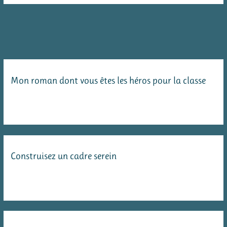
pour
parler
des
émotions
et
Mon roman dont vous êtes les héros pour la classe
développer
l’estime
de
soi
Construisez un cadre serein