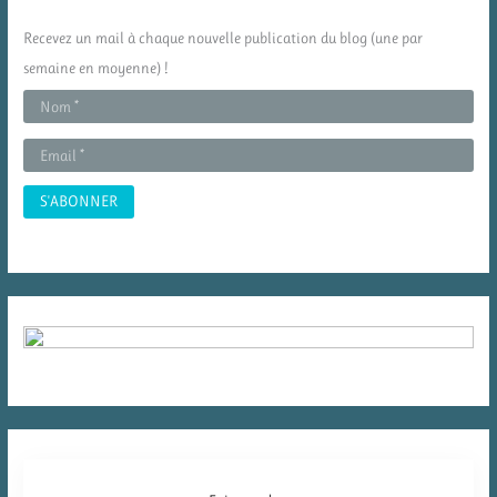
c
Recevez un mail à chaque nouvelle publication du blog (une par
h
semaine en moyenne) !
e
r
: