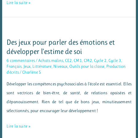
Mon
Lire la suite »
blason
–
une
activité
Des jeux pour parler des émotions et
simple
développer l’estime de soi
pour
6 commentaires
/
Achats malins
,
CE2
,
CM1
,
CM2
,
Cycle 2
,
Cycle 3
,
apprendre
Français
,
Jeux
,
Littérature
,
Niveaux
,
Outils pour la classe
,
Production
d'écrits
/
Charlène S
à
se
Développer les compétences psychosociales à l’école est essentiel. Elles
connaitre
sont vectrices de bien-être, de santé, de relations apaisées et
d’épanouissement. Rien de tel que de bons jeux, minutieusement
sélectionnés, pour encourager leur développement !
Des
Lire la suite »
jeux