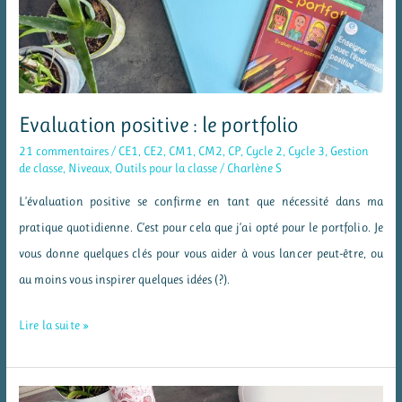
les
étoiles
du
calcul
Evaluation positive : le portfolio
21 commentaires
/
CE1
,
CE2
,
CM1
,
CM2
,
CP
,
Cycle 2
,
Cycle 3
,
Gestion
de classe
,
Niveaux
,
Outils pour la classe
/
Charlène S
L’évaluation positive se confirme en tant que nécessité dans ma
pratique quotidienne. C’est pour cela que j’ai opté pour le portfolio. Je
vous donne quelques clés pour vous aider à vous lancer peut-être, ou
au moins vous inspirer quelques idées (?).
Evaluation
Lire la suite »
positive
:
le