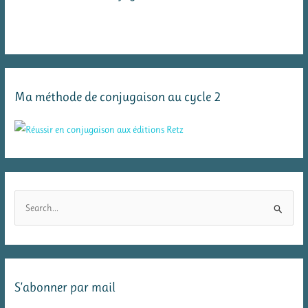
Ma méthode de conjugaison au cycle 2
R
e
c
h
e
S’abonner par mail
r