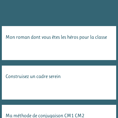
:
utiliser
des
autocollants
pour
Mon roman dont vous êtes les héros pour la classe
évaluer
en
continu
Construisez un cadre serein
Ma méthode de conjugaison CM1 CM2