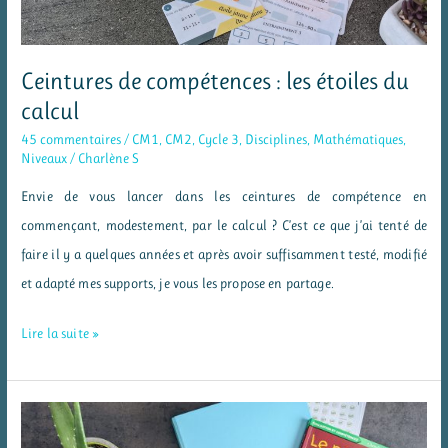
Ceintures de compétences : les étoiles du
calcul
45 commentaires
/
CM1
,
CM2
,
Cycle 3
,
Disciplines
,
Mathématiques
,
Niveaux
/
Charlène S
Envie de vous lancer dans les ceintures de compétence en
commençant, modestement, par le calcul ? C’est ce que j’ai tenté de
faire il y a quelques années et après avoir suffisamment testé, modifié
et adapté mes supports, je vous les propose en partage.
Ceintures
Lire la suite »
de
compétences
: