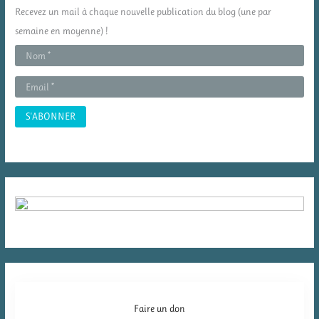
c
Recevez un mail à chaque nouvelle publication du blog (une par
h
semaine en moyenne) !
e
r
:
Faire un don