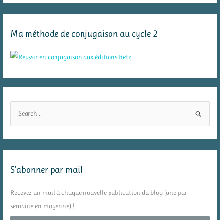
Ma méthode de conjugaison au cycle 2
R
e
c
h
e
S’abonner par mail
r
c
Recevez un mail à chaque nouvelle publication du blog (une par
h
semaine en moyenne) !
e