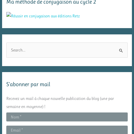
Ma méthode de conjugaison au cycle 2
R
e
c
h
e
S’abonner par mail
r
c
Recevez un mail à chaque nouvelle publication du blog (une par
h
semaine en moyenne) !
e
r