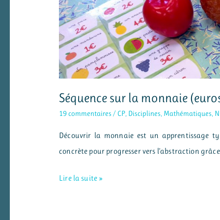
Séquence sur la monnaie (euros
19 commentaires
/
CP
,
Disciplines
,
Mathématiques
,
N
Découvrir la monnaie est un apprentissage t
concrète pour progresser vers l’abstraction grâ
Séquence
Lire la suite »
sur
la