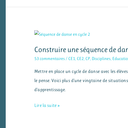
monnaie
(euros)
en
CP
Construire une séquence de dan
53 commentaires
/
CE1
,
CE2
,
CP
,
Disciplines
,
Educatio
Mettre en place un cycle de danse avec les élèves
le pense. Voici plus d’une vingtaine de situatio
d’apprentissage.
Construire
Lire la suite »
une
séquence