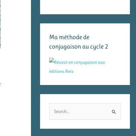
Ma méthode de
conjugaison au cycle 2
e
R
e
c
h