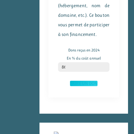
(hébergement, nom de
domaine, etc.). Ce bouton
vous permet de participer
à son financement.
Dons reçus en 2024
En % du coût annuel
% du coût annuel
86
FAIRE UN DON