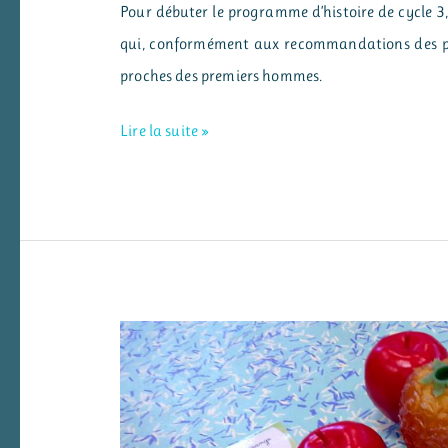
Pour débuter le programme d’histoire de cycle 3,
qui, conformément aux recommandations des pro
proches des premiers hommes.
Une
Lire la suite »
séquence
sur
la
préhistoire
en
cycle
3