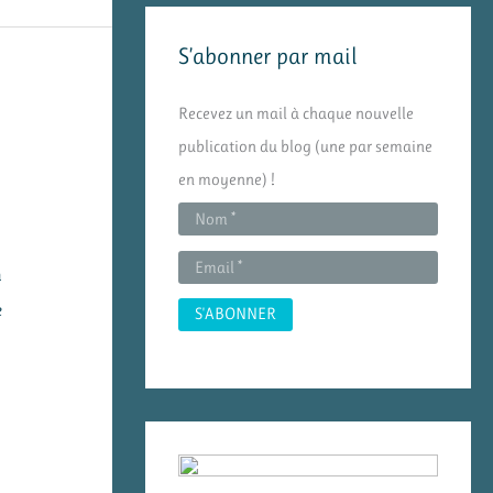
e
S’abonner par mail
r
c
Recevez un mail à chaque nouvelle
h
publication du blog (une par semaine
e
en moyenne) !
r
:
n
e